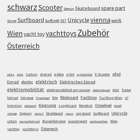
schwarz
Scooter
spare part
Skateboard
Segway
vienna
Surfboard
Unicycle
weiß
Surfbrett
SXT
Street
Zubehör
Wien
yachttoys
yacht toy
Österreich
efoil
e-bike
E-Scooter
Carbon
dreirad
e-foil
akku
bike
e-mobilität
elektrisch
Einrad
Elektrisches Einrad
electric
elektromobilität
euc
elektromobilität am wasser
Evolve
elektroquad
FunShop
fliteboard
fahrrad
fahrzeug
flite
FunShop Wien
Firewheel
GT
Kingsong
Onewheel
Ninebot
Inmotion
Longboard
quad
jetboard
Unicycle
Segway
Surfboard
Skateboard
sup board
schnee
serie 2
spass
wassersport
urban
Wasserfahrzeug
Wien
wasserfahrrad
weihnachten
Österreich
yachttoys
yachttoy