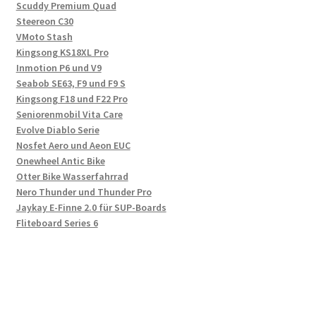
Scuddy Premium Quad
Steereon C30
VMoto Stash
Kingsong KS18XL Pro
Inmotion P6 und V9
Seabob SE63, F9 und F9 S
Kingsong F18 und F22 Pro
Seniorenmobil Vita Care
Evolve Diablo Serie
Nosfet Aero und Aeon EUC
Onewheel Antic Bike
Otter Bike Wasserfahrrad
Nero Thunder und Thunder Pro
Jaykay E-Finne 2.0 für SUP-Boards
Fliteboard Series 6