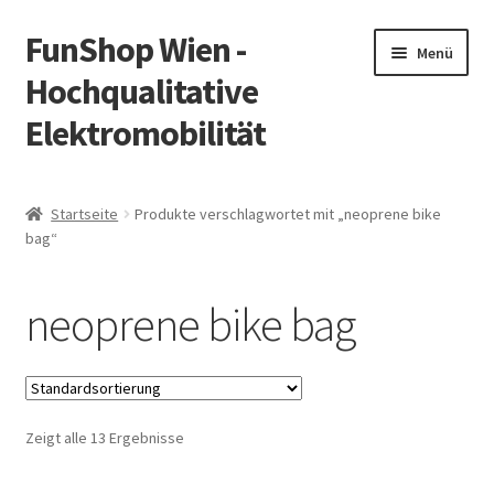
FunShop Wien -
Zur
Zum
Menü
Navigation
Inhalt
Hochqualitative
springen
springen
Elektromobilität
Unterm
Zum Onlineshop
öffnen
Startseite
Produkte verschlagwortet mit „neoprene bike
Unterm
bag“
Informationen zur Rechtslage in Österreich
öffnen
Unterm
Vorsicht Internetbetrug
neoprene bike bag
öffnen
Unterm
Über FunShop
öffnen
Impressum
Zeigt alle 13 Ergebnisse
Zum Onlineshop in der Web Version