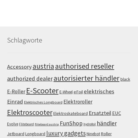
Schlagworte
authorised reseller
austria
Accessory
autorisierter händler
authorized dealer
black
E-Scooter
elektrisches
E-Roller
eFoil
E-Wheel
Einrad
Elektroroller
Elektrisches Longboard
Elektroscooter
Ersatzteil
EUC
Elektroskateboard
FunShop
händler
Evolve
Fliteboard
hydrofoil
fliteboard austria
luxury gadgets
Jetboard
Longboard
Roller
Ninebot