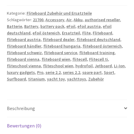
Menge
Kategorie:
Fliteboard Zubehör und Ersatzteile
Schlagwörter:
21700
,
Accessory
,
Air
,
Akku
,
authorised reseller
,
Batterie
,
Battery
,
battery pack
,
eFoil
,
efoil austria
,
efoil
deutschland
,
efoil östereich
,
Ersatzteil
,
Flite
,
Fliteboard
,
fliteboard austria
,
fliteboard dealer
,
fliteboard deutschland
,
fliteboard händler
,
fliteboard hungaria
,
fliteboard österreich
,
fliteboard schweiz
,
fliteboard service
,
fliteboard training
,
fliteboard vienna
,
fliteboard wien
,
flitecell
,
Flitecell ti
,
fliteschool vienna
,
fliteschool wien
,
hydrofoil
,
Jetboard
,
Li-Ion
,
luxury gadgets
,
Pro
,
serie 2.2
,
series 2.2
,
spare part
,
Sport
,
Surfboard
,
titanium
,
yacht toy
,
yachttoys
,
Zubehör
Beschreibung
Bewertungen (0)