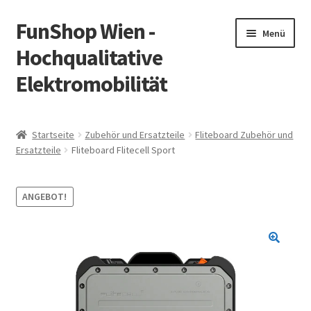
FunShop Wien -
Zur
Zum
Menü
Navigation
Inhalt
Hochqualitative
springen
springen
Elektromobilität
Unterm
Zum Onlineshop
öffnen
Startseite
Zubehör und Ersatzteile
Fliteboard Zubehör und
Unterm
Ersatzteile
Fliteboard Flitecell Sport
Informationen zur Rechtslage in Österreich
öffnen
Unterm
Vorsicht Internetbetrug
ANGEBOT!
öffnen
Unterm
Über FunShop
öffnen
Impressum
Zum Onlineshop in der Web Version