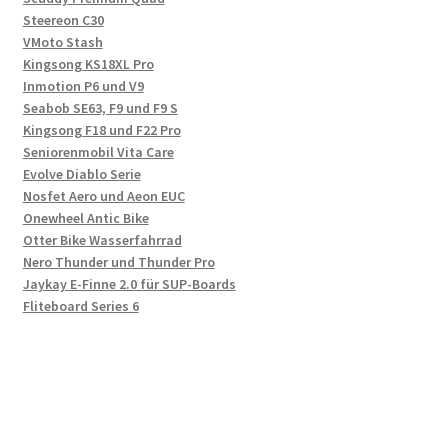
Steereon C30
VMoto Stash
Kingsong KS18XL Pro
Inmotion P6 und V9
Seabob SE63, F9 und F9 S
Kingsong F18 und F22 Pro
Seniorenmobil Vita Care
Evolve Diablo Serie
Nosfet Aero und Aeon EUC
Onewheel Antic Bike
Otter Bike Wasserfahrrad
Nero Thunder und Thunder Pro
Jaykay E-Finne 2.0 für SUP-Boards
Fliteboard Series 6