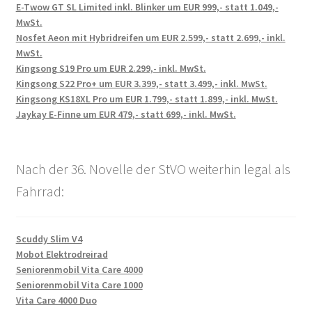
E-Twow GT SL Limited inkl. Blinker um EUR 999,- statt 1.049,-
MwSt.
Nosfet Aeon mit Hybridreifen um EUR 2.599,- statt 2.699,- inkl.
MwSt.
Kingsong S19 Pro um EUR 2.299,- inkl. MwSt.
Kingsong S22 Pro+ um EUR 3.399,- statt 3.499,- inkl. MwSt.
Kingsong KS18XL Pro um EUR 1.799,- statt 1.899,- inkl. MwSt.
Jaykay E-Finne um EUR 479,- statt 699,- inkl. MwSt.
Nach der 36. Novelle der StVO weiterhin legal als
Fahrrad:
Scuddy Slim V4
Mobot Elektrodreirad
Seniorenmobil Vita Care 4000
Seniorenmobil Vita Care 1000
Vita Care 4000 Duo