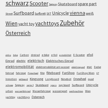
schwarz
Scooter
spare part
Skateboard
Segway
vienna
Surfboard
Unicycle
weiß
Surfbrett
SXT
Street
Zubehör
Wien
yachttoys
yacht toy
Österreich
efoil
e-bike
E-Scooter
Carbon
dreirad
e-foil
akku
bike
e-mobilität
elektrisch
Einrad
Elektrisches Einrad
electric
elektromobilität
euc
elektromobilität am wasser
Evolve
elektroquad
FunShop
fliteboard
fahrrad
fahrzeug
flite
FunShop Wien
Firewheel
GT
Kingsong
Onewheel
Ninebot
Inmotion
Longboard
quad
jetboard
Unicycle
Segway
Surfboard
Skateboard
sup board
schnee
serie 2
spass
wassersport
urban
Wasserfahrzeug
Wien
wasserfahrrad
weihnachten
Österreich
yachttoys
yachttoy