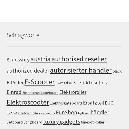
Schlagworte
authorised reseller
austria
Accessory
autorisierter händler
authorized dealer
black
E-Scooter
elektrisches
E-Roller
eFoil
E-Wheel
Einrad
Elektroroller
Elektrisches Longboard
Elektroscooter
Ersatzteil
EUC
Elektroskateboard
FunShop
händler
Evolve
Fliteboard
hydrofoil
fliteboard austria
luxury gadgets
Jetboard
Longboard
Roller
Ninebot