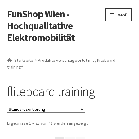
FunShop Wien -
Zur
Zum
Menü
Navigation
Inhalt
Hochqualitative
springen
springen
Elektromobilität
Unterm
Zum Onlineshop
öffnen
Startseite
Produkte verschlagwortet mit „fliteboard
Unterm
training“
Informationen zur Rechtslage in Österreich
öffnen
Unterm
Vorsicht Internetbetrug
fliteboard training
öffnen
Unterm
Über FunShop
öffnen
Impressum
Ergebnisse 1 – 28 von 41 werden angezeigt
Zum Onlineshop in der Web Version