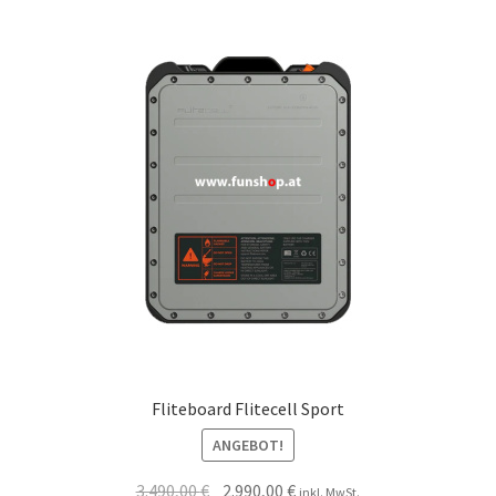
Fliteboard Flitecell Sport
ANGEBOT!
3.490,00
€
2.990,00
€
inkl. MwSt.