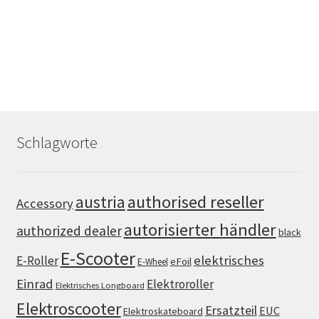
Schlagworte
authorised reseller
austria
Accessory
autorisierter händler
authorized dealer
black
E-Scooter
elektrisches
E-Roller
eFoil
E-Wheel
Einrad
Elektroroller
Elektrisches Longboard
Elektroscooter
Ersatzteil
EUC
Elektroskateboard