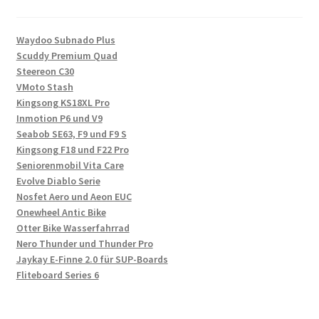
Waydoo Subnado Plus
Scuddy Premium Quad
Steereon C30
VMoto Stash
Kingsong KS18XL Pro
Inmotion P6 und V9
Seabob SE63, F9 und F9 S
Kingsong F18 und F22 Pro
Seniorenmobil Vita Care
Evolve Diablo Serie
Nosfet Aero und Aeon EUC
Onewheel Antic Bike
Otter Bike Wasserfahrrad
Nero Thunder und Thunder Pro
Jaykay E-Finne 2.0 für SUP-Boards
Fliteboard Series 6