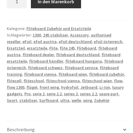
In den Warenkorb
Flow
1300
Wing
Menge
Kategorie:
Fliteboard Zubehör und Ersatzteile
Schlagwörter:
1300
,
245 stabiliser
,
Accessory
,
authorised
reseller
,
eFoil
,
efoil austria
,
efoil deutschland
,
efoil österreich
,
Ersatzteil
,
ersatzteile
,
Flite
,
flite 245
,
Fliteboard
,
fliteboard
austria
,
fliteboard dealer
,
fliteboard deutschland
,
fliteboard
ersatzteile
,
fliteboard händler
,
fliteboard hungaria
,
fliteboard
österreich
,
fliteboard schweiz
,
fliteboard service
,
fliteboard
training
,
fliteboard vienna
,
fliteboard wien
,
fliteboard zubehör
,
flitecell
,
fliteschool
,
fliteschool vienna
,
fliteschool wien
,
flow
,
flow 1300
,
flügel
,
front wing
,
hydrofoil
,
Jetboard
,
Li-Ion
,
luxury
gadgets
,
Pro
,
serie 2
,
serie 2.2
,
series 2
,
series 2.2
,
spare part
,
Sport
,
stabiliser
,
Surfboard
,
ultra
,
welle
,
wing
,
Zubehör
Beschreibung