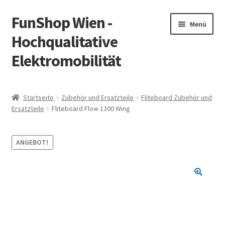
FunShop Wien -
Zur
Zum
Menü
Navigation
Inhalt
Hochqualitative
springen
springen
Elektromobilität
Unterm
Zum Onlineshop
öffnen
Startseite
Zubehör und Ersatzteile
Fliteboard Zubehör und
Unterm
Ersatzteile
Fliteboard Flow 1300 Wing
Informationen zur Rechtslage in Österreich
öffnen
Unterm
Vorsicht Internetbetrug
ANGEBOT!
öffnen
Unterm
Über FunShop
öffnen
Impressum
Zum Onlineshop in der Web Version