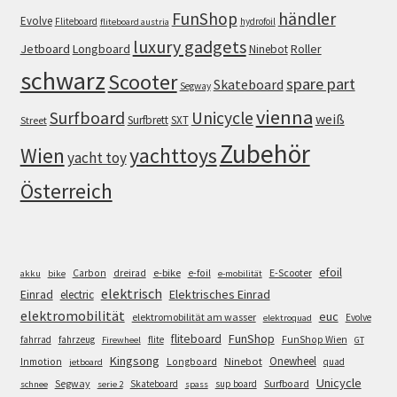
FunShop
händler
Evolve
Fliteboard
hydrofoil
fliteboard austria
luxury gadgets
Jetboard
Longboard
Roller
Ninebot
schwarz
Scooter
spare part
Skateboard
Segway
vienna
Surfboard
Unicycle
weiß
Surfbrett
SXT
Street
Zubehör
Wien
yachttoys
yacht toy
Österreich
efoil
e-bike
E-Scooter
Carbon
dreirad
e-foil
akku
bike
e-mobilität
elektrisch
Einrad
Elektrisches Einrad
electric
elektromobilität
euc
elektromobilität am wasser
Evolve
elektroquad
FunShop
fliteboard
fahrrad
fahrzeug
flite
FunShop Wien
Firewheel
GT
Kingsong
Onewheel
Ninebot
Inmotion
Longboard
quad
jetboard
Unicycle
Segway
Surfboard
Skateboard
sup board
schnee
serie 2
spass