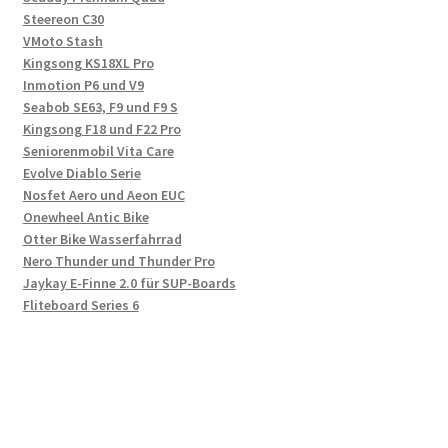
Steereon C30
VMoto Stash
Kingsong KS18XL Pro
Inmotion P6 und V9
Seabob SE63, F9 und F9 S
Kingsong F18 und F22 Pro
Seniorenmobil Vita Care
Evolve Diablo Serie
Nosfet Aero und Aeon EUC
Onewheel Antic Bike
Otter Bike Wasserfahrrad
Nero Thunder und Thunder Pro
Jaykay E-Finne 2.0 für SUP-Boards
Fliteboard Series 6