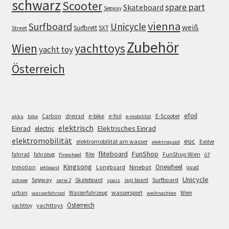
schwarz
Scooter
spare part
Skateboard
Segway
vienna
Surfboard
Unicycle
weiß
Surfbrett
SXT
Street
Zubehör
Wien
yachttoys
yacht toy
Österreich
efoil
e-bike
E-Scooter
Carbon
dreirad
e-foil
akku
bike
e-mobilität
elektrisch
Einrad
Elektrisches Einrad
electric
elektromobilität
euc
elektromobilität am wasser
Evolve
elektroquad
FunShop
fliteboard
fahrrad
fahrzeug
flite
FunShop Wien
Firewheel
GT
Kingsong
Onewheel
Ninebot
Inmotion
Longboard
quad
jetboard
Unicycle
Segway
Surfboard
Skateboard
sup board
schnee
serie 2
spass
wassersport
urban
Wasserfahrzeug
Wien
wasserfahrrad
weihnachten
Österreich
yachttoys
yachttoy