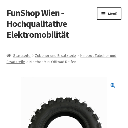
FunShop Wien -
Zur
Zum
Menü
Navigation
Inhalt
Hochqualitative
springen
springen
Elektromobilität
Unterm
Zum Onlineshop
öffnen
Startseite
Zubehör und Ersatzteile
Ninebot Zubehör und
Unterm
Ersatzteile
Ninebot Mini Offroad Reifen
Informationen zur Rechtslage in Österreich
öffnen
Unterm
Vorsicht Internetbetrug
öffnen
Unterm
Über FunShop
öffnen
Impressum
Zum Onlineshop in der Web Version