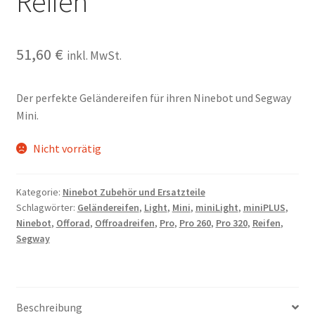
Reifen
51,60
€
inkl. MwSt.
Der perfekte Geländereifen für ihren Ninebot und Segway
Mini.
Nicht vorrätig
Kategorie:
Ninebot Zubehör und Ersatzteile
Schlagwörter:
Geländereifen
,
Light
,
Mini
,
miniLight
,
miniPLUS
,
Ninebot
,
Offorad
,
Offroadreifen
,
Pro
,
Pro 260
,
Pro 320
,
Reifen
,
Segway
Beschreibung