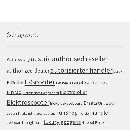
Schlagworte
authorised reseller
austria
Accessory
autorisierter händler
authorized dealer
black
E-Scooter
elektrisches
E-Roller
eFoil
E-Wheel
Einrad
Elektroroller
Elektrisches Longboard
Elektroscooter
Ersatzteil
EUC
Elektroskateboard
FunShop
händler
Evolve
Fliteboard
hydrofoil
fliteboard austria
luxury gadgets
Jetboard
Longboard
Roller
Ninebot