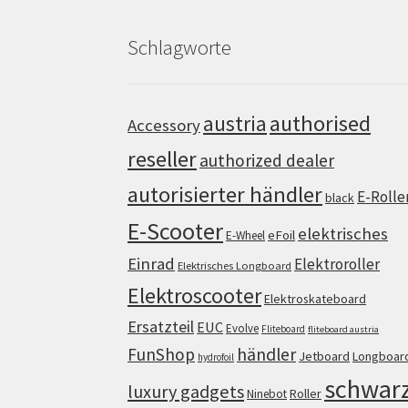
Schlagworte
authorised
austria
Accessory
reseller
authorized dealer
autorisierter händler
E-Rolle
black
E-Scooter
elektrisches
eFoil
E-Wheel
Einrad
Elektroroller
Elektrisches Longboard
Elektroscooter
Elektroskateboard
Ersatzteil
EUC
Evolve
Fliteboard
fliteboard austria
FunShop
händler
Jetboard
Longboar
hydrofoil
schwar
luxury gadgets
Roller
Ninebot