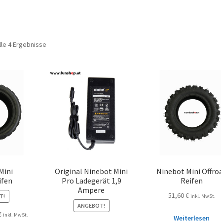
lle 4 Ergebnisse
Mini
Original Ninebot Mini
Ninebot Mini Offro
ifen
Pro Ladegerät 1,9
Reifen
Ampere
51,60
€
T!
inkl. MwSt.
ANGEBOT!
€
inkl. MwSt.
Weiterlesen