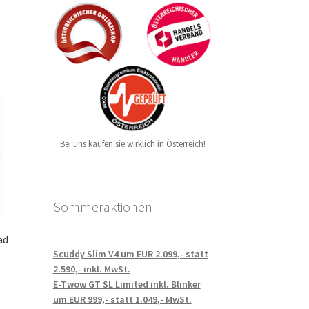
Bei uns kaufen sie wirklich in Österreich!
Sommeraktionen
ad
Scuddy Slim V4 um EUR 2.099,- statt
2.590,- inkl. MwSt.
E-Twow GT SL Limited inkl. Blinker
um EUR 999,- statt 1.049,- MwSt.