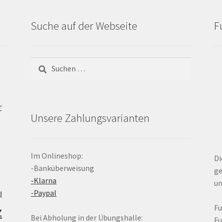
Suche auf der Webseite
F
Suchen
nach:
r
Unsere Zahlungsvarianten
Im Onlineshop:
Di
-Banküberweisung
ge
-Klarna
un
-Paypal
d
z
F
Bei Abholung in der Übungshalle:
F