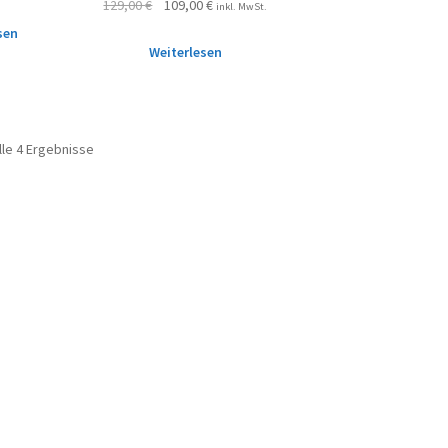
129,00
€
109,00
€
inkl. MwSt.
sen
Weiterlesen
lle 4 Ergebnisse