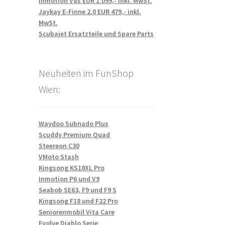
Inmotion V8S EUR 1.099,- inkl. MwSt.
Jaykay E-Finne 2.0 EUR 479,- inkl.
MwSt.
Scubajet Ersatzteile und Spare Parts
Neuheiten im FunShop
Wien:
Waydoo Subnado Plus
Scuddy Premium Quad
Steereon C30
VMoto Stash
Kingsong KS18XL Pro
Inmotion P6 und V9
Seabob SE63, F9 und F9 S
Kingsong F18 und F22 Pro
Seniorenmobil Vita Care
Evolve Diablo Serie