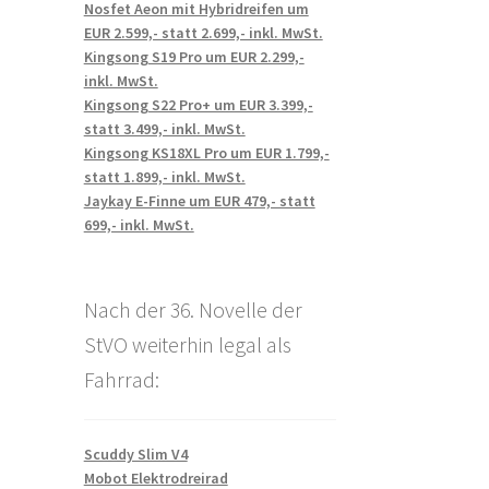
Nosfet Aeon mit Hybridreifen um
EUR 2.599,- statt 2.699,- inkl. MwSt.
Kingsong S19 Pro um EUR 2.299,-
inkl. MwSt.
Kingsong S22 Pro+ um EUR 3.399,-
statt 3.499,- inkl. MwSt.
Kingsong KS18XL Pro um EUR 1.799,-
statt 1.899,- inkl. MwSt.
Jaykay E-Finne um EUR 479,- statt
699,- inkl. MwSt.
Nach der 36. Novelle der
StVO weiterhin legal als
Fahrrad:
Scuddy Slim V4
Mobot Elektrodreirad