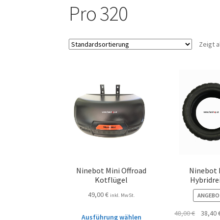
Pro 320
Zeigt a
Ninebot Mini Offroad
Ninebot 
Kotflügel
Hybridre
49,00
€
ANGEBO
inkl. MwSt.
48,00
€
38,40
Ausführung wählen