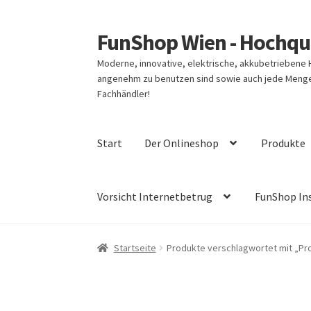
FunShop Wien - Hochqua
Zur
Zum
Navigation
Inhalt
Moderne, innovative, elektrische, akkubetriebene
springen
springen
angenehm zu benutzen sind sowie auch jede Menge 
Fachhändler!
Start
Der Onlineshop
Produkte
Vorsicht Internetbetrug
FunShop In
Startseite
Produkte verschlagwortet mit „Pr