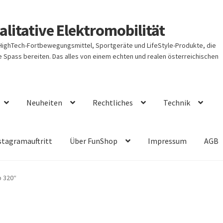
litative Elektromobilität
 HighTech-Fortbewegungsmittel, Sportgeräte und LifeStyle-Produkte, die
Spass bereiten. Das alles von einem echten und realen österreichischen
Neuheiten
Rechtliches
Technik
stagramauftritt
Über FunShop
Impressum
AGB
o 320“