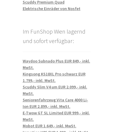
Scuddy Premium Quad
Elektrische Einräder von Nosfet
Im FunShop Wien lagernd
und sofort verfügbar:
Waydoo Subnado Plus EUR 849,- inkl.
MwSt.
Kingsong KS18XL Pro schwarz EUR
1.799,- inkl. MwSt.
Scuddy Slim V4 um EUR 2.099,- inkl.
MwSt.
Seniorenfahrzeug Vita Care 4000 Li-
Ion EUR 2.899,- inkl. MwSt.
E-Twow GT SL Limited EUR 999,- inkl.
MwSt.
Mobot EUR 1.649,- inkl. MwSt.