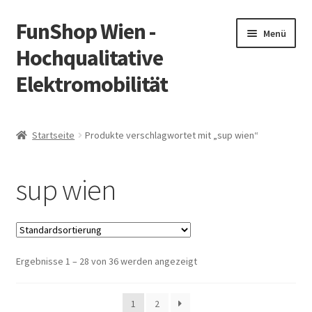
FunShop Wien -
Zur
Zum
Menü
Navigation
Inhalt
Hochqualitative
springen
springen
Elektromobilität
Unterm
Zum Onlineshop
öffnen
Startseite
Produkte verschlagwortet mit „sup wien“
Unterm
Informationen zur Rechtslage in Österreich
öffnen
sup wien
Unterm
Vorsicht Internetbetrug
öffnen
Unterm
Über FunShop
öffnen
Ergebnisse 1 – 28 von 36 werden angezeigt
Impressum
Zum Onlineshop in der Web Version
1
2