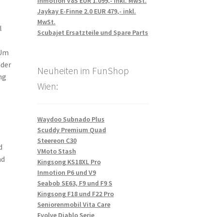
Inmotion V8S EUR 1.099,- inkl. MwSt.
Jaykay E-Finne 2.0 EUR 479,- inkl.
MwSt.
l
Scubajet Ersatzteile und Spare Parts
 Um
eder
Neuheiten im FunShop
ng
Wien:
Waydoo Subnado Plus
Scuddy Premium Quad
Steereon C30
d
VMoto Stash
nd
Kingsong KS18XL Pro
Inmotion P6 und V9
Seabob SE63, F9 und F9 S
Kingsong F18 und F22 Pro
Seniorenmobil Vita Care
Evolve Diablo Serie