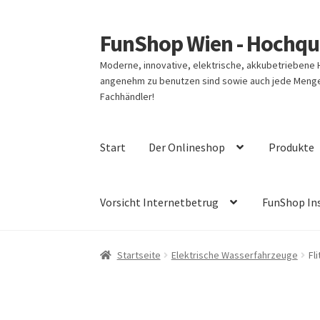
FunShop Wien - Hochqua
Zur
Zum
Navigation
Inhalt
Moderne, innovative, elektrische, akkubetriebene
springen
springen
angenehm zu benutzen sind sowie auch jede Menge 
Fachhändler!
Start
Der Onlineshop
Produkte
Vorsicht Internetbetrug
FunShop In
Startseite
Elektrische Wasserfahrzeuge
Fl