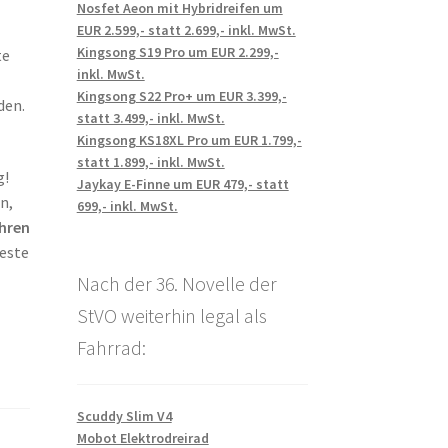
Nosfet Aeon mit Hybridreifen um
EUR 2.599,- statt 2.699,- inkl. MwSt.
Kingsong S19 Pro um EUR 2.299,-
te
inkl. MwSt.
Kingsong S22 Pro+ um EUR 3.399,-
den.
statt 3.499,- inkl. MwSt.
Kingsong KS18XL Pro um EUR 1.799,-
statt 1.899,- inkl. MwSt.
g!
Jaykay E-Finne um EUR 479,- statt
n,
699,- inkl. MwSt.
ahren
teste
Nach der 36. Novelle der
StVO weiterhin legal als
Fahrrad:
Scuddy Slim V4
Mobot Elektrodreirad