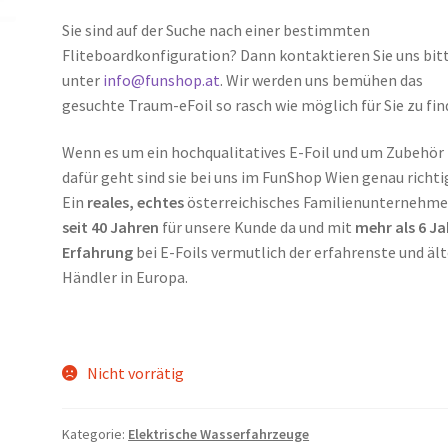
Sie sind auf der Suche nach einer bestimmten
Fliteboardkonfiguration? Dann kontaktieren Sie uns bit
unter
info@funshop.at
. Wir werden uns bemühen das
gesuchte Traum-eFoil so rasch wie möglich für Sie zu fin
Wenn es um ein hochqualitatives E-Foil und um Zubehör
dafür geht sind sie bei uns im FunShop Wien genau richti
Ein
reales, echtes
österreichisches Familienunternehme
seit 40 Jahren
für unsere Kunde da und mit
mehr als 6 J
Erfahrung
bei E-Foils vermutlich der erfahrenste und äl
Händler in Europa.
Nicht vorrätig
Kategorie:
Elektrische Wasserfahrzeuge