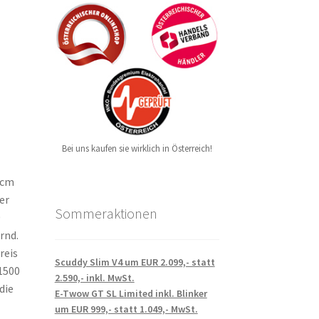
Bei uns kaufen sie wirklich in Österreich!
 cm
er
Sommeraktionen
0
rnd.
reis
Scuddy Slim V4 um EUR 2.099,- statt
 1500
2.590,- inkl. MwSt.
die
E-Twow GT SL Limited inkl. Blinker
um EUR 999,- statt 1.049,- MwSt.