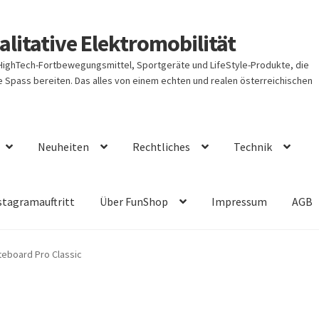
litative Elektromobilität
 HighTech-Fortbewegungsmittel, Sportgeräte und LifeStyle-Produkte, die
Spass bereiten. Das alles von einem echten und realen österreichischen
Neuheiten
Rechtliches
Technik
stagramauftritt
Über FunShop
Impressum
AGB
iteboard Pro Classic