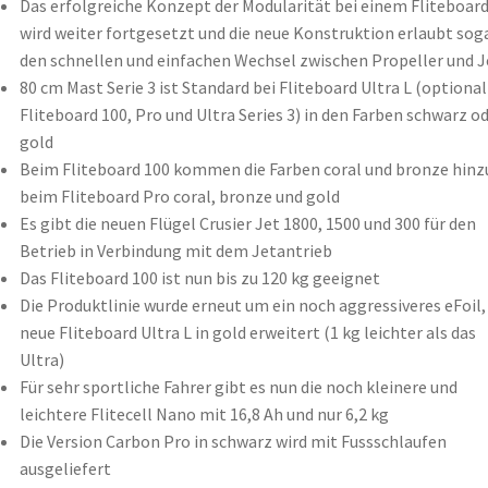
Das erfolgreiche Konzept der Modularität bei einem Fliteboar
wird weiter fortgesetzt und die neue Konstruktion erlaubt sog
den schnellen und einfachen Wechsel zwischen Propeller und J
80 cm Mast Serie 3 ist Standard bei Fliteboard Ultra L (optional
Fliteboard 100, Pro und Ultra Series 3) in den Farben schwarz o
gold
Beim Fliteboard 100 kommen die Farben coral und bronze hinz
beim Fliteboard Pro coral, bronze und gold
Es gibt die neuen Flügel Crusier Jet 1800, 1500 und 300 für den
Betrieb in Verbindung mit dem Jetantrieb
Das Fliteboard 100 ist nun bis zu 120 kg geeignet
Die Produktlinie wurde erneut um ein noch aggressiveres eFoil,
neue Fliteboard Ultra L in gold erweitert (1 kg leichter als das
Ultra)
Für sehr sportliche Fahrer gibt es nun die noch kleinere und
leichtere Flitecell Nano mit 16,8 Ah und nur 6,2 kg
Die Version Carbon Pro in schwarz wird mit Fussschlaufen
ausgeliefert