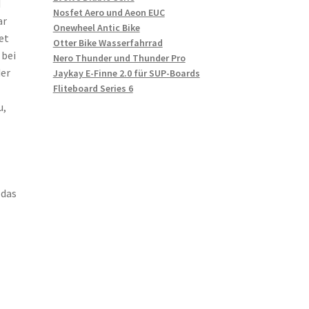
d
Nosfet Aero und Aeon EUC
ar
Onewheel Antic Bike
et
Otter Bike Wasserfahrrad
 bei
Nero Thunder und Thunder Pro
der
Jaykay E-Finne 2.0 für SUP-Boards
Fliteboard Series 6
u,
 das