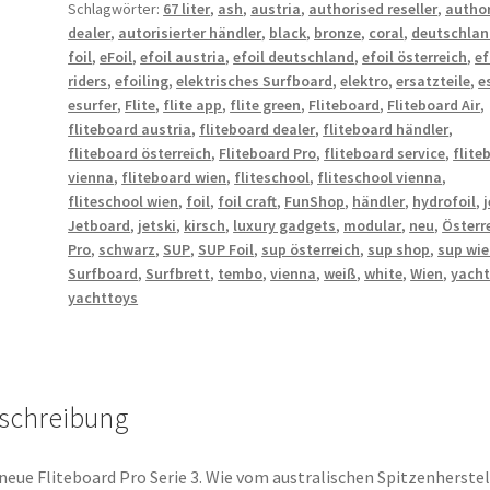
Schlagwörter:
67 liter
,
ash
,
austria
,
authorised reseller
,
autho
dealer
,
autorisierter händler
,
black
,
bronze
,
coral
,
deutschlan
foil
,
eFoil
,
efoil austria
,
efoil deutschland
,
efoil österreich
,
ef
riders
,
efoiling
,
elektrisches Surfboard
,
elektro
,
ersatzteile
,
e
esurfer
,
Flite
,
flite app
,
flite green
,
Fliteboard
,
Fliteboard Air
,
fliteboard austria
,
fliteboard dealer
,
fliteboard händler
,
fliteboard österreich
,
Fliteboard Pro
,
fliteboard service
,
flite
vienna
,
fliteboard wien
,
fliteschool
,
fliteschool vienna
,
fliteschool wien
,
foil
,
foil craft
,
FunShop
,
händler
,
hydrofoil
,
j
Jetboard
,
jetski
,
kirsch
,
luxury gadgets
,
modular
,
neu
,
Österr
Pro
,
schwarz
,
SUP
,
SUP Foil
,
sup österreich
,
sup shop
,
sup wi
Surfboard
,
Surfbrett
,
tembo
,
vienna
,
weiß
,
white
,
Wien
,
yacht
yachttoys
schreibung
neue Fliteboard Pro Serie 3. Wie vom australischen Spitzenherstel