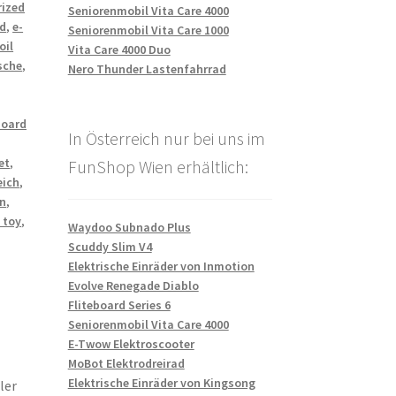
rized
Seniorenmobil Vita Care 4000
d
,
e-
Seniorenmobil Vita Care 1000
oil
Vita Care 4000 Duo
sche
,
Nero Thunder Lastenfahrrad
board
In Österreich nur bei uns im
et
,
FunShop Wien erhältlich:
eich
,
en
,
 toy
,
Waydoo Subnado Plus
Scuddy Slim V4
Elektrische Einräder von Inmotion
Evolve Renegade Diablo
Fliteboard Series 6
Seniorenmobil Vita Care 4000
E-Twow Elektroscooter
MoBot Elektrodreirad
Elektrische Einräder von Kingsong
ler