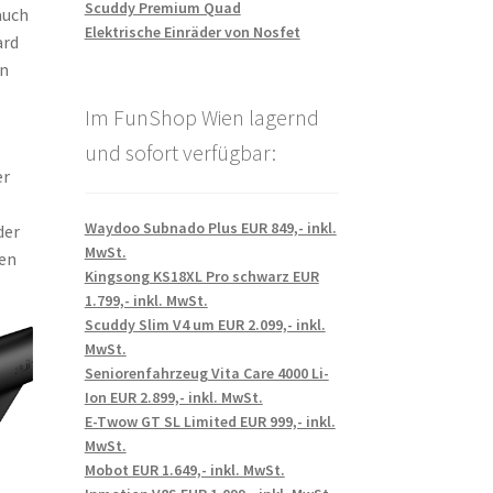
Scuddy Premium Quad
auch
Elektrische Einräder von Nosfet
ard
en
Im FunShop Wien lagernd
und sofort verfügbar:
er
Waydoo Subnado Plus EUR 849,- inkl.
der
MwSt.
den
Kingsong KS18XL Pro schwarz EUR
1.799,- inkl. MwSt.
Scuddy Slim V4 um EUR 2.099,- inkl.
MwSt.
Seniorenfahrzeug Vita Care 4000 Li-
Ion EUR 2.899,- inkl. MwSt.
E-Twow GT SL Limited EUR 999,- inkl.
MwSt.
Mobot EUR 1.649,- inkl. MwSt.