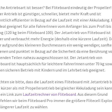
he Antriebsart ist besser? Bei Fliteboard eindeutig der Propeller!
er Antrieb ist günstiger, schneller, bietet mehr Kraft und ist
ntlich effizienter in Bezug auf die Laufzeit mit einer Akkuladung. 
ideal geeignet für alle FahrerInnen vom Anfänger bis zum Profi bis
kg (120 kg beim Fliteboard 100). Der Jetantrieb von Fliteboard ist
er und verbraucht mehr Energie (deshalb eine kürzere Laufzeit). D
er aufgrund des kleineren Durchmessers ein wenig wendiger, sanfte
enen und punktet in Bezug auf die Sicherheit da eine Berührung v
enden Teilen nahezu ausgeschlossen ist. Der Jetantrieb von
eboard ist hauptsächlich für leichtere FahrerInnen unter 70 kg sow
den sicheren Betrieb mit Kindern und im Lehrbetrieb geeignet.
hten sie bitte, dass die Laufzeit eines Fliteboard mit Jetantrieb b
kürzer als mit Propellerantrieb bei gleicher Akkuladung sein kann
 ein Link zum
Laufzeitrechner von Fliteboard
. Aus diesem Grund
ehlen wir beim Fliteboard Pro immer die größere Flitecell Explo
längerer Laufzeit zu wählen.