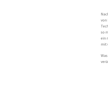
Nach
von 
Tech
so m
ein 
mit 
Was 
verä