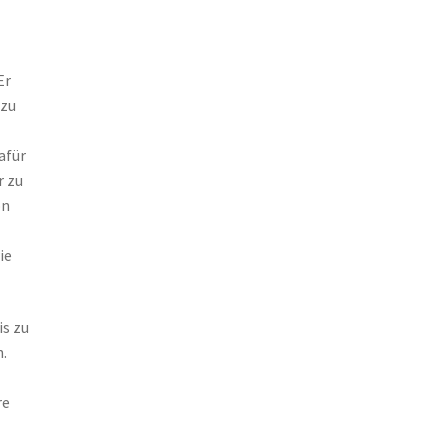
Er
 zu
afür
r zu
on
ie
is zu
.
re