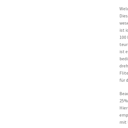
Welc
Dies
wese
ist 
100 
teur
ist 
bedi
dreh
Flit
für 
Beac
25% 
Hier
empf
mit 