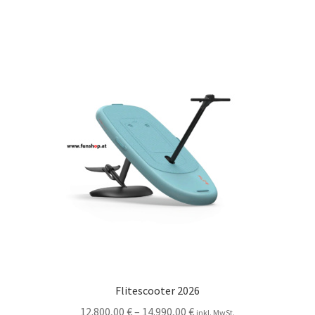
Flitescooter 2026
12.800,00
€
–
14.990,00
€
inkl. MwSt.