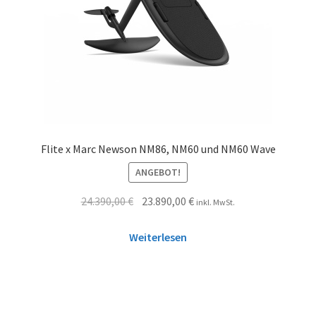
Flite x Marc Newson NM86, NM60 und NM60 Wave
ANGEBOT!
24.390,00
€
23.890,00
€
inkl. MwSt.
Weiterlesen