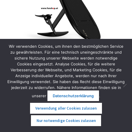
Wir verwenden Cookies, um ihnen den bestmöglichen Service
zu gewährleisten. Für eine technisch uneingeschränkte und
sichere Nutzung unserer Webseite werden notwendige
Cookies eingesetzt. Analyse Cookies, für die weitere
Verbesserung der Webseite, und Marketing Cookies, für die
Anzeige individueller Angebote, werden nur nach Ihrer
Fliteboard Ultra Series 3
Einwilligung verwendet. Sie haben das Recht diese Einwilligung
jederzeit zu widerrufen. Nähere Informationen finden sie in
15.990,00
€
–
16.490,00
€
inkl. MwSt.
unserer
Datenschutzerklärung
.
Ausführung wählen
Verwendung aller Cookies zulassen
0
Nur notwendige Cookies zulassen
Suche
Suche