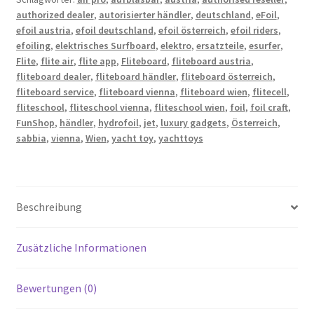
authorized dealer
,
autorisierter händler
,
deutschland
,
eFoil
,
efoil austria
,
efoil deutschland
,
efoil österreich
,
efoil riders
,
efoiling
,
elektrisches Surfboard
,
elektro
,
ersatzteile
,
esurfer
,
Flite
,
flite air
,
flite app
,
Fliteboard
,
fliteboard austria
,
fliteboard dealer
,
fliteboard händler
,
fliteboard österreich
,
fliteboard service
,
fliteboard vienna
,
fliteboard wien
,
flitecell
,
fliteschool
,
fliteschool vienna
,
fliteschool wien
,
foil
,
foil craft
,
FunShop
,
händler
,
hydrofoil
,
jet
,
luxury gadgets
,
Österreich
,
sabbia
,
vienna
,
Wien
,
yacht toy
,
yachttoys
Beschreibung
Zusätzliche Informationen
Bewertungen (0)