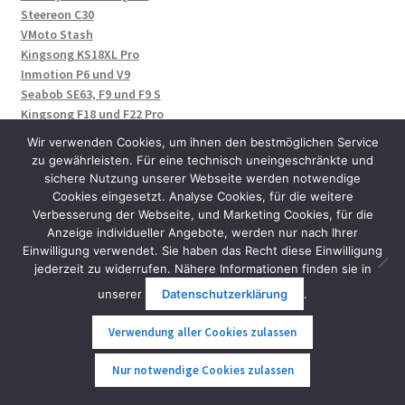
Steereon C30
VMoto Stash
Kingsong KS18XL Pro
Inmotion P6 und V9
Seabob SE63, F9 und F9 S
Kingsong F18 und F22 Pro
Seniorenmobil Vita Care
Wir verwenden Cookies, um ihnen den bestmöglichen Service
Evolve Diablo Serie
zu gewährleisten. Für eine technisch uneingeschränkte und
Nosfet Aero und Aeon EUC
sichere Nutzung unserer Webseite werden notwendige
Onewheel Antic Bike
Cookies eingesetzt. Analyse Cookies, für die weitere
Otter Bike Wasserfahrrad
Verbesserung der Webseite, und Marketing Cookies, für die
Anzeige individueller Angebote, werden nur nach Ihrer
Nero Thunder und Thunder Pro
Einwilligung verwendet. Sie haben das Recht diese Einwilligung
Jaykay E-Finne 2.0 für SUP-Boards
jederzeit zu widerrufen. Nähere Informationen finden sie in
Fliteboard Series 6
unserer
Datenschutzerklärung
.
Verwendung aller Cookies zulassen
0
Nur notwendige Cookies zulassen
Suche
Suche