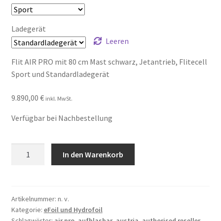
Ladegerät
Leeren
Flit AIR PRO mit 80 cm Mast schwarz, Jetantrieb, Flitecell
Sport und Standardladegerät
9.890,00
€
inkl. MwSt.
Verfügbar bei Nachbestellung
Flite
In den Warenkorb
AIR
PRO
Series
6
Artikelnummer:
n. v.
Kategorie:
eFoil und Hydrofoil
Menge
Schlagwörter:
air pro
,
aufblasbar
,
austria
,
authorised reseller
,