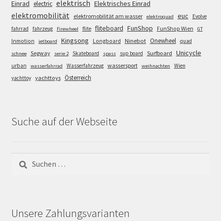
elektrisch
Einrad
Elektrisches Einrad
electric
elektromobilität
euc
elektromobilität am wasser
Evolve
elektroquad
FunShop
fliteboard
fahrrad
fahrzeug
flite
FunShop Wien
Firewheel
GT
Kingsong
Onewheel
Ninebot
Inmotion
Longboard
quad
jetboard
Unicycle
Segway
Surfboard
Skateboard
sup board
schnee
serie 2
spass
wassersport
urban
Wasserfahrzeug
Wien
wasserfahrrad
weihnachten
Österreich
yachttoys
yachttoy
Suche auf der Webseite
Suchen
nach:
Unsere Zahlungsvarianten