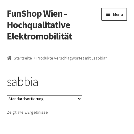
FunShop Wien -
Zur
Zum
Menü
Navigation
Inhalt
Hochqualitative
springen
springen
Elektromobilität
Unterm
Zum Onlineshop
öffnen
Startseite
Produkte verschlagwortet mit „sabbia“
Unterm
Informationen zur Rechtslage in Österreich
öffnen
sabbia
Unterm
Vorsicht Internetbetrug
öffnen
Unterm
Über FunShop
öffnen
Zeigt alle 2 Ergebnisse
Impressum
Zum Onlineshop in der Web Version