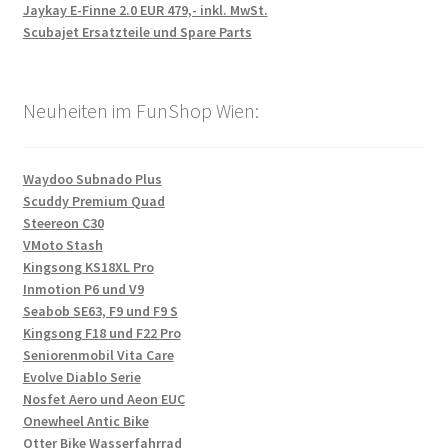
Jaykay E-Finne 2.0 EUR 479,- inkl. MwSt.
Scubajet Ersatzteile und Spare Parts
Neuheiten im FunShop Wien:
Waydoo Subnado Plus
Scuddy Premium Quad
Steereon C30
VMoto Stash
Kingsong KS18XL Pro
Inmotion P6 und V9
Seabob SE63, F9 und F9 S
Kingsong F18 und F22 Pro
Seniorenmobil Vita Care
Evolve Diablo Serie
Nosfet Aero und Aeon EUC
Onewheel Antic Bike
Otter Bike Wasserfahrrad