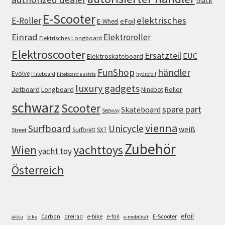
black
E-Scooter
elektrisches
E-Roller
eFoil
E-Wheel
Einrad
Elektroroller
Elektrisches Longboard
Elektroscooter
Ersatzteil
EUC
Elektroskateboard
FunShop
händler
Evolve
Fliteboard
hydrofoil
fliteboard austria
luxury gadgets
Jetboard
Longboard
Roller
Ninebot
schwarz
Scooter
spare part
Skateboard
Segway
vienna
Surfboard
Unicycle
weiß
Surfbrett
SXT
Street
Zubehör
Wien
yachttoys
yacht toy
Österreich
efoil
e-bike
E-Scooter
Carbon
dreirad
e-foil
akku
bike
e-mobilität