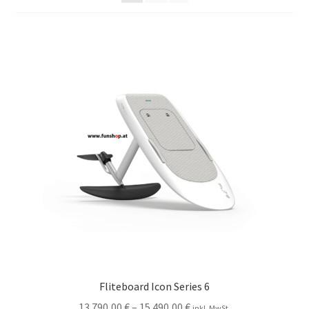
Fliteboard Icon Series 6
13.790,00
€
–
15.490,00
€
inkl. MwSt.