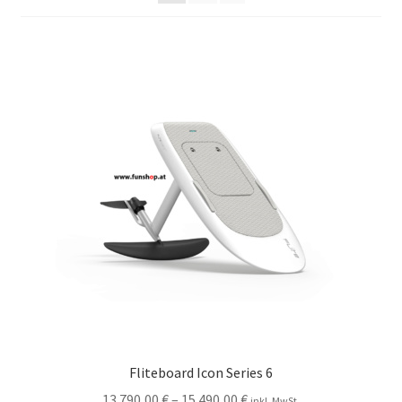
Fliteboard Icon Series 6
13.790,00
€
–
15.490,00
€
inkl. MwSt.