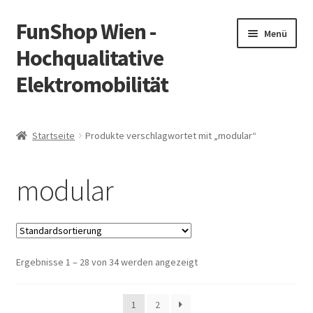
FunShop Wien -
Zur
Zum
Menü
Navigation
Inhalt
Hochqualitative
springen
springen
Elektromobilität
Unterm
Zum Onlineshop
öffnen
Startseite
Produkte verschlagwortet mit „modular“
Unterm
Informationen zur Rechtslage in Österreich
öffnen
modular
Unterm
Vorsicht Internetbetrug
öffnen
Unterm
Über FunShop
öffnen
Ergebnisse 1 – 28 von 34 werden angezeigt
Impressum
Zum Onlineshop in der Web Version
1
2