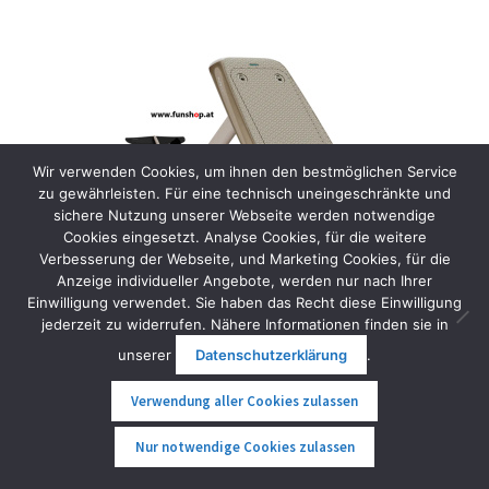
Wir verwenden Cookies, um ihnen den bestmöglichen Service
zu gewährleisten. Für eine technisch uneingeschränkte und
sichere Nutzung unserer Webseite werden notwendige
Cookies eingesetzt. Analyse Cookies, für die weitere
Verbesserung der Webseite, und Marketing Cookies, für die
Anzeige individueller Angebote, werden nur nach Ihrer
Einwilligung verwendet. Sie haben das Recht diese Einwilligung
jederzeit zu widerrufen. Nähere Informationen finden sie in
unserer
Datenschutzerklärung
.
Fliteboard Ultra L Series 3
Verwendung aller Cookies zulassen
16.490,00
€
inkl. MwSt.
0
Nur notwendige Cookies zulassen
Suche
Suche
Weiterlesen