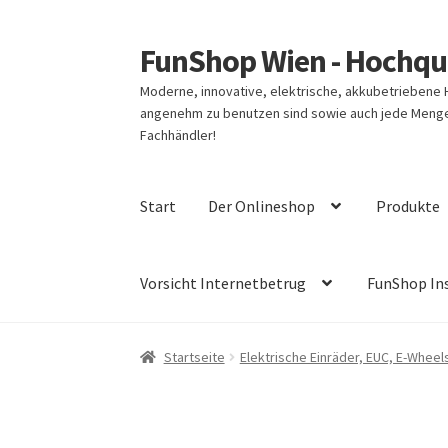
FunShop Wien - Hochqua
Zur
Zum
Navigation
Inhalt
Moderne, innovative, elektrische, akkubetriebene
springen
springen
angenehm zu benutzen sind sowie auch jede Menge 
Fachhändler!
Start
Der Onlineshop
Produkte
Vorsicht Internetbetrug
FunShop In
Startseite
Elektrische Einräder, EUC, E-Wheel