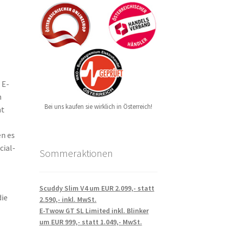
 E-
h
Bei uns kaufen sie wirklich in Österreich!
ht
en es
cial-
Sommeraktionen
Scuddy Slim V4 um EUR 2.099,- statt
die
2.590,- inkl. MwSt.
E-Twow GT SL Limited inkl. Blinker
um EUR 999,- statt 1.049,- MwSt.