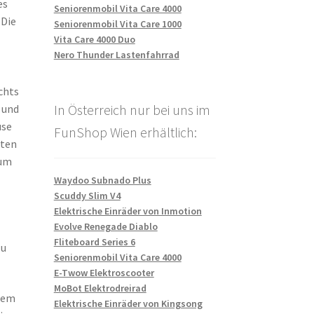
es
Seniorenmobil Vita Care 4000
 Die
Seniorenmobil Vita Care 1000
Vita Care 4000 Duo
Nero Thunder Lastenfahrrad
chts
In Österreich nur bei uns im
 und
use
FunShop Wien erhältlich:
uten
 um
Waydoo Subnado Plus
Scuddy Slim V4
Elektrische Einräder von Inmotion
Evolve Renegade Diablo
Fliteboard Series 6
zu
Seniorenmobil Vita Care 4000
E-Twow Elektroscooter
MoBot Elektrodreirad
dem
Elektrische Einräder von Kingsong