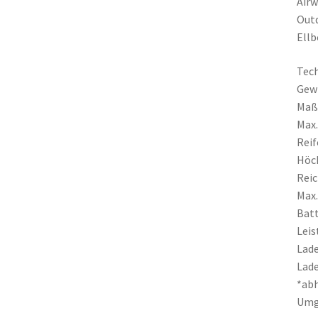
Airw
Out
Ellb
Tech
Gewi
Maß
Max.
Reif
Höch
Reic
Max.
Batt
Leis
Lade
Lade
*abh
Umg