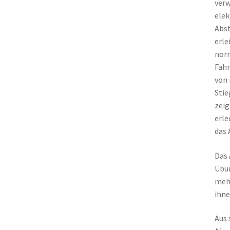
verw
elek
Abst
erle
norm
Fahr
von 
Stie
zeig
erle
das 
Das 
Übun
meh
ihne
Aus 