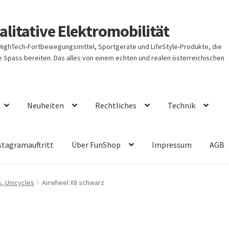
litative Elektromobilität
 HighTech-Fortbewegungsmittel, Sportgeräte und LifeStyle-Produkte, die
Spass bereiten. Das alles von einem echten und realen österreichischen
Neuheiten
Rechtliches
Technik
stagramauftritt
Über FunShop
Impressum
AGB
s, Unicycles
Airwheel X8 schwarz