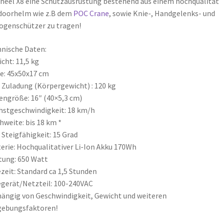
heel X8 eine Schutzausrüstung bestehend aus einem hochqualitat
doorhelm wie z.B dem
POC Crane
, sowie Knie-, Handgelenks- und
ogenschützer zu tragen!
nische Daten:
cht: 11,5 kg
e: 45x50x17 cm
 Zuladung (Körpergewicht) : 120 kg
engröße: 16″ (40×5,3 cm)
stgeschwindigkeit: 18 km/h
hweite: bis 18 km *
 Steigfähigkeit: 15 Grad
erie: Hochqualitativer Li-Ion Akku 170Wh
tung: 650 Watt
zeit: Standard ca 1,5 Stunden
gerät/Netzteil: 100-240VAC
ängig von Geschwindigkeit, Gewicht und weiteren
ebungsfaktoren!