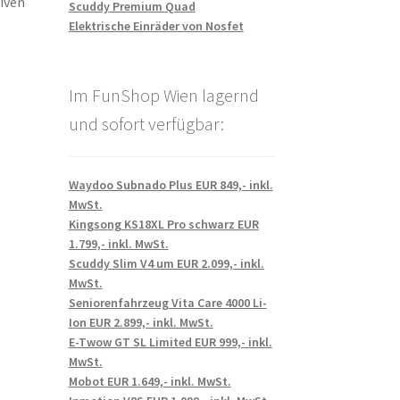
iven
Scuddy Premium Quad
Elektrische Einräder von Nosfet
Im FunShop Wien lagernd
und sofort verfügbar:
Waydoo Subnado Plus EUR 849,- inkl.
MwSt.
Kingsong KS18XL Pro schwarz EUR
1.799,- inkl. MwSt.
Scuddy Slim V4 um EUR 2.099,- inkl.
MwSt.
Seniorenfahrzeug Vita Care 4000 Li-
Ion EUR 2.899,- inkl. MwSt.
E-Twow GT SL Limited EUR 999,- inkl.
MwSt.
Mobot EUR 1.649,- inkl. MwSt.