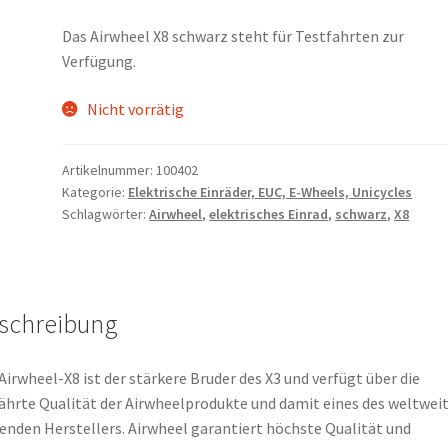
Das Airwheel X8 schwarz steht für Testfahrten zur
Verfügung.
Nicht vorrätig
Artikelnummer:
100402
Kategorie:
Elektrische Einräder, EUC, E-Wheels, Unicycles
Schlagwörter:
Airwheel
,
elektrisches Einrad
,
schwarz
,
X8
schreibung
Airwheel-X8 ist der stärkere Bruder des X3 und verfügt über die
hrte Qualität der Airwheelprodukte und damit eines des weltwei
enden Herstellers. Airwheel garantiert höchste Qualität und