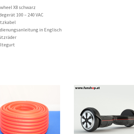
rwheel X8 schwarz
degerät 100 – 240 VAC
tzkabel
dienungsanleitung in Englisch
ützräder
ltegurt