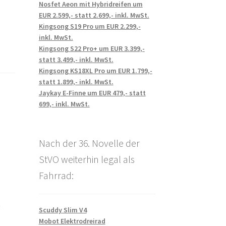
Nosfet Aeon mit Hybridreifen um
EUR 2.599,- statt 2.699,- inkl. MwSt.
Kingsong S19 Pro um EUR 2.299,-
inkl. MwSt.
Kingsong S22 Pro+ um EUR 3.399,-
statt 3.499,- inkl. MwSt.
Kingsong KS18XL Pro um EUR 1.799,-
statt 1.899,- inkl. MwSt.
Jaykay E-Finne um EUR 479,- statt
699,- inkl. MwSt.
Nach der 36. Novelle der
StVO weiterhin legal als
Fahrrad:
t
Scuddy Slim V4
Mobot Elektrodreirad