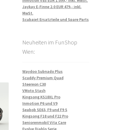
Inmotion V8S EUR 1.099,- inkl. MwSt.
Jaykay E-Finne 2.0 EUR 479,- inkl.
MwSt.
Scubajet Ersatzteile und Spare Parts
Neuheiten im FunShop
Wien:
Waydoo Subnado Plus
Scuddy Premium Quad
Steereon C30
VMoto Stash
Kingsong KS18XL Pro
Inmotion P6 und V9
Seabob SE63, F9 und F9 S
Kingsong F18 und F22 Pro
Seniorenmobil Vita Care
Evolve Diablo Serie