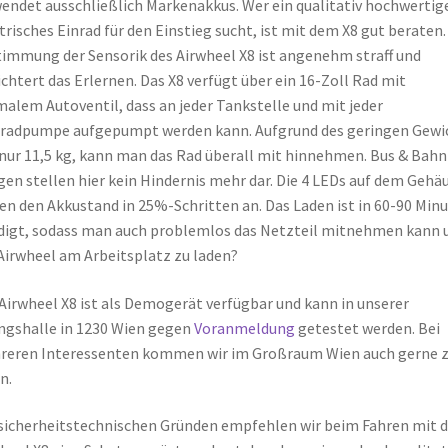
endet ausschließlich Markenakkus. Wer ein qualitativ hochwertig
trisches Einrad für den Einstieg sucht, ist mit dem X8 gut beraten.
immung der Sensorik des Airwheel X8 ist angenehm straff und
ichtert das Erlernen. Das X8 verfügt über ein 16-Zoll Rad mit
alem Autoventil, dass an jeder Tankstelle und mit jeder
radpumpe aufgepumpt werden kann. Aufgrund des geringen Gewi
nur 11,5 kg, kann man das Rad überall mit hinnehmen. Bus & Bahn
gen stellen hier kein Hindernis mehr dar. Die 4 LEDs auf dem Gehä
en den Akkustand in 25%-Schritten an. Das Laden ist in 60-90 Min
digt, sodass man auch problemlos das Netzteil mitnehmen kann
Airwheel am Arbeitsplatz zu laden?
Airwheel X8 ist als Demogerät verfügbar und kann in unserer
gshalle in 1230 Wien gegen
Voranmeldung
getestet werden. Bei
reren Interessenten kommen wir im Großraum Wien auch gerne 
n.
sicherheitstechnischen Gründen empfehlen wir beim Fahren mit 