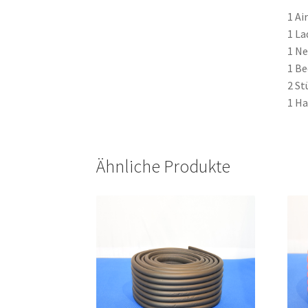
1 Ai
1 La
1 Ne
1 Be
2 St
1 Ha
Ähnliche Produkte