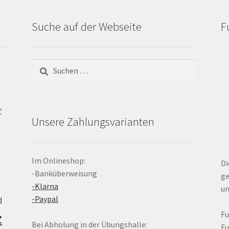
Suche auf der Webseite
F
Suchen
nach:
r
Unsere Zahlungsvarianten
Im Onlineshop:
Di
-Banküberweisung
ge
-Klarna
un
-Paypal
d
z
F
Bei Abholung in der Übungshalle:
F