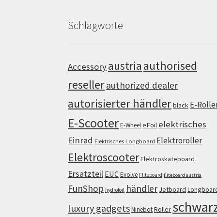
Schlagworte
authorised
austria
Accessory
reseller
authorized dealer
autorisierter händler
E-Rolle
black
E-Scooter
elektrisches
eFoil
E-Wheel
Einrad
Elektroroller
Elektrisches Longboard
Elektroscooter
Elektroskateboard
Ersatzteil
EUC
Evolve
Fliteboard
fliteboard austria
FunShop
händler
Jetboard
Longboar
hydrofoil
schwar
luxury gadgets
Roller
Ninebot