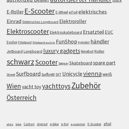
black
E-Scooter
elektrisches
E-Roller
eFoil
E-Wheel
Einrad
Elektroroller
Elektrisches Longboard
Elektroscooter
Ersatzteil
EUC
Elektroskateboard
FunShop
händler
Evolve
Fliteboard
hydrofoil
fliteboard austria
luxury gadgets
Jetboard
Longboard
Roller
Ninebot
schwarz
Scooter
spare part
Skateboard
Segway
vienna
Surfboard
Unicycle
weiß
Surfbrett
SXT
Street
Zubehör
Wien
yachttoys
yacht toy
Österreich
efoil
e-bike
E-Scooter
Carbon
dreirad
e-foil
akku
bike
e-mobilität