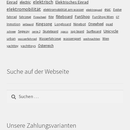
elektrisch
Einrad
Elektrisches Einrad
electric
elektromobilität
euc
elektromobilität am wasser
Evolve
elektroquad
FunShop
fliteboard
fahrrad
fahrzeug
flite
FunShop Wien
Firewheel
GT
Kingsong
Onewheel
Ninebot
Inmotion
Longboard
quad
jetboard
Unicycle
Segway
Surfboard
Skateboard
sup board
schnee
serie 2
spass
wassersport
urban
Wasserfahrzeug
Wien
wasserfahrrad
weihnachten
Österreich
yachttoys
yachttoy
Suche auf der Webseite
Suchen
nach:
Unsere Zahlungsvarianten