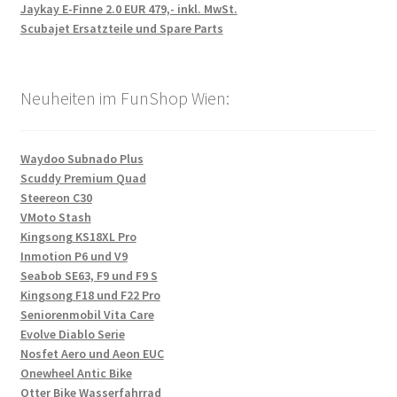
Jaykay E-Finne 2.0 EUR 479,- inkl. MwSt.
Scubajet Ersatzteile und Spare Parts
Neuheiten im FunShop Wien:
Waydoo Subnado Plus
Scuddy Premium Quad
Steereon C30
VMoto Stash
Kingsong KS18XL Pro
Inmotion P6 und V9
Seabob SE63, F9 und F9 S
Kingsong F18 und F22 Pro
Seniorenmobil Vita Care
Evolve Diablo Serie
Nosfet Aero und Aeon EUC
Onewheel Antic Bike
Otter Bike Wasserfahrrad