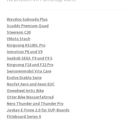
Waydoo Subnado Plus
Scuddy Premium Quad
Steereon C30
VMoto Stash
Kingsong KS18XL Pro
Inmotion P6 und V9
Seabob SE63, F9 und F9 S
Kingsong F18 und F22 Pro
Seniorenmobil Vita Care
Evolve Diablo Serie
Nosfet Aero und Aeon EUC
Onewheel Antic Bike
Otter Bike Wasserfahrrad
Nero Thunder und Thunder Pro
Jaykay E-Finne 2.0 für SUP-Boards
Fliteboard Series 6