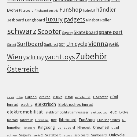
FunShop
händler
Evolve
Fliteboard
hydrofoil
fliteboard austria
luxury gadgets
Jetboard
Longboard
Roller
Ninebot
schwarz
Scooter
spare part
Skateboard
Segway
vienna
Surfboard
Unicycle
weiß
Surfbrett
SXT
Street
Zubehör
Wien
yachttoys
yacht toy
Österreich
efoil
e-bike
E-Scooter
Carbon
dreirad
e-foil
akku
bike
e-mobilität
elektrisch
Einrad
Elektrisches Einrad
electric
elektromobilität
euc
elektromobilität am wasser
Evolve
elektroquad
FunShop
fliteboard
fahrrad
fahrzeug
flite
FunShop Wien
Firewheel
GT
Kingsong
Onewheel
Ninebot
Inmotion
Longboard
quad
jetboard
Unicycle
Segway
Surfboard
Skateboard
sup board
schnee
serie 2
spass