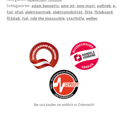
Schlagwörter:
adam bennetts
,
amp jet
,
amp mast
,
auftrieb
,
e-
foil
,
efoil
,
elektroantrieb
,
elektromobilität
,
flite
,
fliteboard
,
flitelab
,
foil
,
ride the impossible
,
starthilfe
,
wellen
Bei uns kaufen sie wirklich in Österreich!