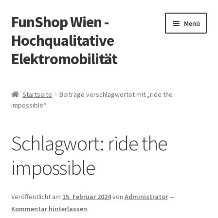
FunShop Wien -
Zur
Zum
Menü
Navigation
Inhalt
Hochqualitative
springen
springen
Elektromobilität
Unterm
Zum Onlineshop
öffnen
Startseite
Beiträge verschlagwortet mit „ride the
Unterm
impossible“
Informationen zur Rechtslage in Österreich
öffnen
Unterm
Vorsicht Internetbetrug
Schlagwort:
ride the
öffnen
Unterm
Über FunShop
impossible
öffnen
Impressum
Veröffentlicht am
15. Februar 2024
von
Administrator
—
Kommentar hinterlassen
Zum Onlineshop in der Web Version