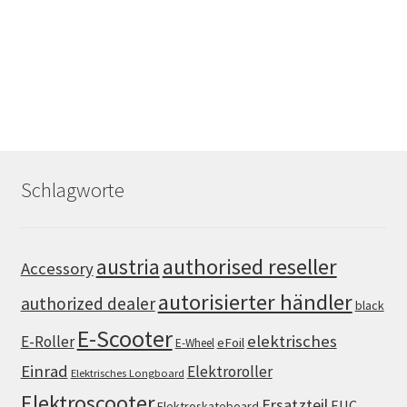
Schlagworte
authorised reseller
austria
Accessory
autorisierter händler
authorized dealer
black
E-Scooter
elektrisches
E-Roller
eFoil
E-Wheel
Einrad
Elektroroller
Elektrisches Longboard
Elektroscooter
Ersatzteil
EUC
Elektroskateboard