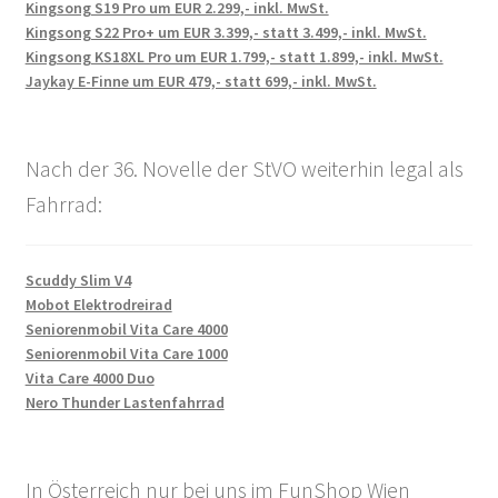
Kingsong S19 Pro um EUR 2.299,- inkl. MwSt.
Kingsong S22 Pro+ um EUR 3.399,- statt 3.499,- inkl. MwSt.
Kingsong KS18XL Pro um EUR 1.799,- statt 1.899,- inkl. MwSt.
Jaykay E-Finne um EUR 479,- statt 699,- inkl. MwSt.
Nach der 36. Novelle der StVO weiterhin legal als
Fahrrad:
Scuddy Slim V4
Mobot Elektrodreirad
Seniorenmobil Vita Care 4000
Seniorenmobil Vita Care 1000
Vita Care 4000 Duo
Nero Thunder Lastenfahrrad
In Österreich nur bei uns im FunShop Wien