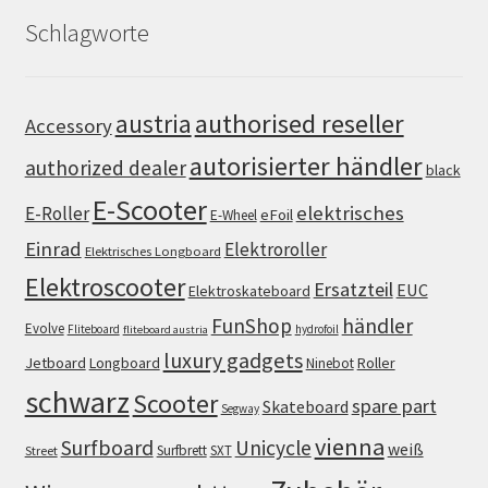
Schlagworte
authorised reseller
austria
Accessory
autorisierter händler
authorized dealer
black
E-Scooter
elektrisches
E-Roller
eFoil
E-Wheel
Einrad
Elektroroller
Elektrisches Longboard
Elektroscooter
Ersatzteil
EUC
Elektroskateboard
FunShop
händler
Evolve
Fliteboard
hydrofoil
fliteboard austria
luxury gadgets
Jetboard
Longboard
Roller
Ninebot
schwarz
Scooter
spare part
Skateboard
Segway
vienna
Surfboard
Unicycle
weiß
Surfbrett
SXT
Street