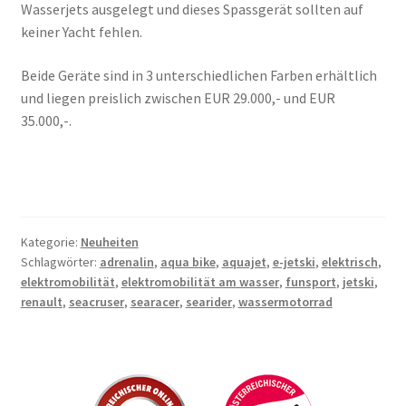
Wasserjets ausgelegt und dieses Spassgerät sollten auf
keiner Yacht fehlen.
Beide Geräte sind in 3 unterschiedlichen Farben erhältlich
und liegen preislich zwischen EUR 29.000,- und EUR
35.000,-.
Kategorie:
Neuheiten
Schlagwörter:
adrenalin
,
aqua bike
,
aquajet
,
e-jetski
,
elektrisch
,
elektromobilität
,
elektromobilität am wasser
,
funsport
,
jetski
,
renault
,
seacruser
,
searacer
,
searider
,
wassermotorrad