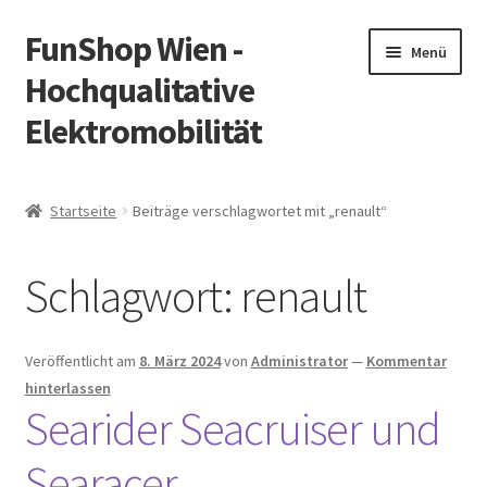
FunShop Wien -
Zur
Zum
Menü
Navigation
Inhalt
Hochqualitative
springen
springen
Elektromobilität
Unterm
Zum Onlineshop
öffnen
Startseite
Beiträge verschlagwortet mit „renault“
Unterm
Informationen zur Rechtslage in Österreich
öffnen
Schlagwort:
renault
Unterm
Vorsicht Internetbetrug
öffnen
Unterm
Über FunShop
Veröffentlicht am
8. März 2024
von
Administrator
—
Kommentar
öffnen
hinterlassen
Impressum
Searider Seacruiser und
Searacer
Zum Onlineshop in der Web Version