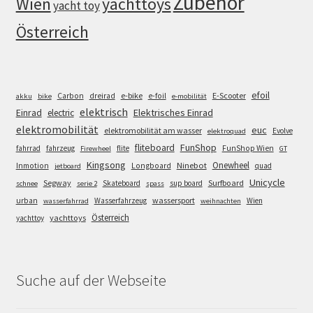
Zubehör
Wien
yachttoys
yacht toy
Österreich
efoil
e-bike
E-Scooter
Carbon
dreirad
e-foil
akku
bike
e-mobilität
elektrisch
Einrad
Elektrisches Einrad
electric
elektromobilität
euc
elektromobilität am wasser
Evolve
elektroquad
FunShop
fliteboard
fahrrad
fahrzeug
flite
FunShop Wien
Firewheel
GT
Kingsong
Onewheel
Ninebot
Inmotion
Longboard
quad
jetboard
Unicycle
Segway
Surfboard
Skateboard
sup board
schnee
serie 2
spass
wassersport
urban
Wasserfahrzeug
Wien
wasserfahrrad
weihnachten
Österreich
yachttoys
yachttoy
Suche auf der Webseite