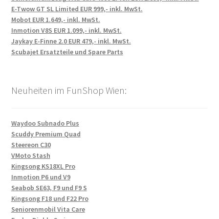
E-Twow GT SL Limited EUR 999,- inkl. MwSt.
Mobot EUR 1.649,- inkl. MwSt.
Inmotion V8S EUR 1.099,- inkl. MwSt.
Jaykay E-Finne 2.0 EUR 479,- inkl. MwSt.
Scubajet Ersatzteile und Spare Parts
Neuheiten im FunShop Wien:
Waydoo Subnado Plus
Scuddy Premium Quad
Steereon C30
VMoto Stash
Kingsong KS18XL Pro
Inmotion P6 und V9
Seabob SE63, F9 und F9 S
Kingsong F18 und F22 Pro
Seniorenmobil Vita Care