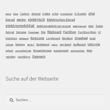
efoil
e-bike
E-Scooter
Carbon
dreirad
e-foil
akku
bike
e-mobilität
elektrisch
Einrad
Elektrisches Einrad
electric
elektromobilität
euc
elektromobilität am wasser
Evolve
elektroquad
FunShop
fliteboard
fahrrad
fahrzeug
flite
FunShop Wien
Firewheel
GT
Kingsong
Onewheel
Ninebot
Inmotion
Longboard
quad
jetboard
Unicycle
Segway
Surfboard
Skateboard
sup board
schnee
serie 2
spass
wassersport
urban
Wasserfahrzeug
Wien
wasserfahrrad
weihnachten
Österreich
yachttoys
yachttoy
Suche auf der Webseite
Suchen
nach: