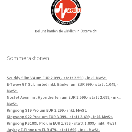
Bei uns kaufen sie wirklich in Österreich!
Sommeraktionen
Scuddy Slim V4 um EUR 2.099,- statt 2.590,- inkl. MwSt.
E-Twow GT SL Limited inkl. Blinker um EUR 999,- statt 1.049,-
MwSt.
Nosfet Aeon mit Hybridreifen um EUR 2.599,- statt 2.699,- inkl.
MwSt.
Kingsong S19 Pro um EUR 2.299,- inkl. MwSt.
Kingsong S22 Pro+ um EUR 3.399,- statt 3.499,- inkl. MwSt.
Kingsong KS18XL Pro um EUR 1.799,- statt 1.899,- inkl. MwSt.
Jaykay E-Finne um EUR 479,- statt 699,- inkl. MwSt.