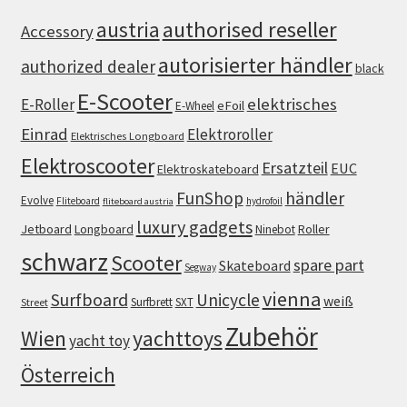
authorised reseller
austria
Accessory
autorisierter händler
authorized dealer
black
E-Scooter
elektrisches
E-Roller
eFoil
E-Wheel
Einrad
Elektroroller
Elektrisches Longboard
Elektroscooter
Ersatzteil
EUC
Elektroskateboard
FunShop
händler
Evolve
Fliteboard
hydrofoil
fliteboard austria
luxury gadgets
Jetboard
Longboard
Roller
Ninebot
schwarz
Scooter
spare part
Skateboard
Segway
vienna
Surfboard
Unicycle
weiß
Surfbrett
SXT
Street
Zubehör
Wien
yachttoys
yacht toy
Österreich