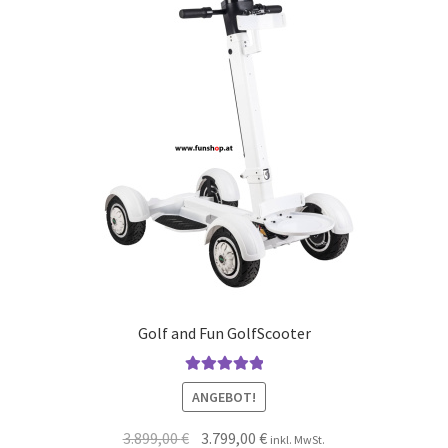
Golf and Fun GolfScooter
Bewertet mit
ANGEBOT!
5.00
von 5
3.899,00
€
3.799,00
€
inkl. MwSt.