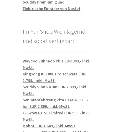
Scuddy Premium Quad
Elektrische Einräder von Nosfet
Im FunShop Wien lagernd
und sofort verfügbar:
Waydoo Subnado Plus EUR 849,- inkl.
MwSt.
Kingsong KS18XL Pro schwarz EUR
1.799,- inkl. MwSt.
Scuddy Slim V4 um EUR 2.099,- inkl.
MwSt.
Seniorenfahrzeug Vita Care 4000 Li-
Ion EUR 2.899,- inkl. MwSt.
E-Twow GT SL Limited EUR 999,- inkl.
MwSt.
Mobot EUR 1.649,- inkl. MwSt.