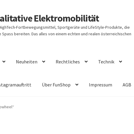
litative Elektromobilität
 HighTech-Fortbewegungsmittel, Sportgeräte und LifeStyle-Produkte, die
Spass bereiten. Das alles von einem echten und realen österreichischen
Neuheiten
Rechtliches
Technik
stagramauftritt
Über FunShop
Impressum
AGB
lowheel“