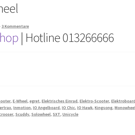
heel
—
3 Kommentare
Shop
| Hotline 013266666
cooter
,
E-Wheel
,
egret
,
Elektrisches Einrad
,
Elektro-Scooter
,
Elektroboar
ertrax
,
Inmotion
,
IO Angelboard
,
IO Chic
,
IO Hawk
,
Kingsong
,
Monowhee
crooser
,
Scuddy
,
Solowheel
,
SXT
,
Unicycle