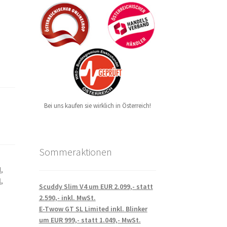
Bei uns kaufen sie wirklich in Österreich!
Sommeraktionen
d
,
l
,
Scuddy Slim V4 um EUR 2.099,- statt
2.590,- inkl. MwSt.
E-Twow GT SL Limited inkl. Blinker
um EUR 999,- statt 1.049,- MwSt.