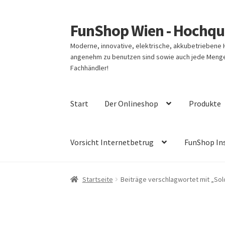
FunShop Wien - Hochqua
Zur
Zum
Navigation
Inhalt
Moderne, innovative, elektrische, akkubetriebene
springen
springen
angenehm zu benutzen sind sowie auch jede Menge 
Fachhändler!
Start
Der Onlineshop
Produkte
Vorsicht Internetbetrug
FunShop In
Startseite
Beiträge verschlagwortet mit „So