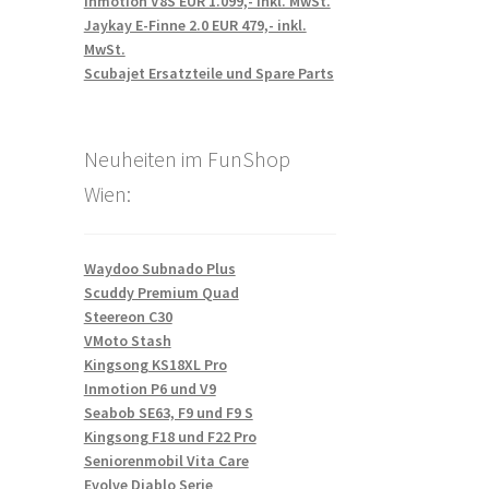
Inmotion V8S EUR 1.099,- inkl. MwSt.
Jaykay E-Finne 2.0 EUR 479,- inkl.
MwSt.
Scubajet Ersatzteile und Spare Parts
Neuheiten im FunShop
Wien:
Waydoo Subnado Plus
Scuddy Premium Quad
Steereon C30
VMoto Stash
Kingsong KS18XL Pro
Inmotion P6 und V9
Seabob SE63, F9 und F9 S
Kingsong F18 und F22 Pro
Seniorenmobil Vita Care
Evolve Diablo Serie