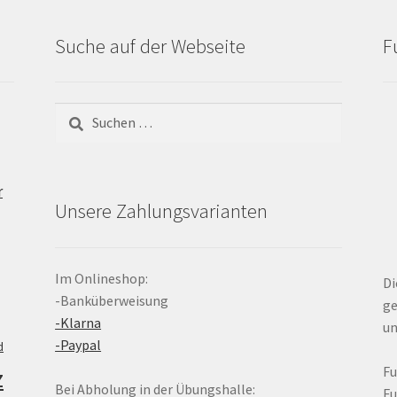
Suche auf der Webseite
F
Suchen
nach:
r
Unsere Zahlungsvarianten
Im Onlineshop:
Di
-Banküberweisung
ge
-Klarna
un
-Paypal
d
z
F
Bei Abholung in der Übungshalle:
F