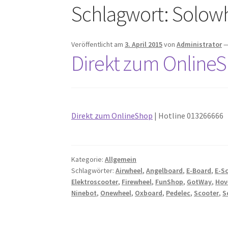
Schlagwort:
Solow
Veröffentlicht am
3. April 2015
von
Administrator
Direkt zum Online
Direkt zum OnlineShop
| Hotline 013266666
Kategorie:
Allgemein
Schlagwörter:
Airwheel
,
Angelboard
,
E-Board
,
E-S
Elektroscooter
,
Firewheel
,
FunShop
,
GotWay
,
Hov
Ninebot
,
Onewheel
,
Oxboard
,
Pedelec
,
Scooter
,
S