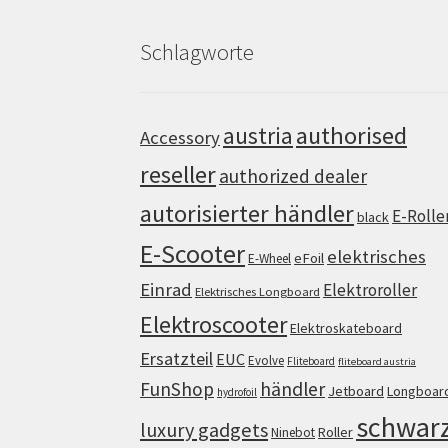
Schlagworte
authorised
austria
Accessory
reseller
authorized dealer
autorisierter händler
E-Rolle
black
E-Scooter
elektrisches
eFoil
E-Wheel
Einrad
Elektroroller
Elektrisches Longboard
Elektroscooter
Elektroskateboard
Ersatzteil
EUC
Evolve
Fliteboard
fliteboard austria
FunShop
händler
Jetboard
Longboar
hydrofoil
schwar
luxury gadgets
Roller
Ninebot