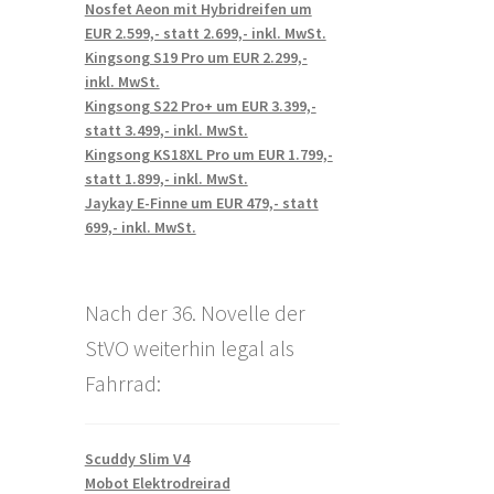
Nosfet Aeon mit Hybridreifen um
EUR 2.599,- statt 2.699,- inkl. MwSt.
Kingsong S19 Pro um EUR 2.299,-
inkl. MwSt.
Kingsong S22 Pro+ um EUR 3.399,-
statt 3.499,- inkl. MwSt.
Kingsong KS18XL Pro um EUR 1.799,-
statt 1.899,- inkl. MwSt.
Jaykay E-Finne um EUR 479,- statt
699,- inkl. MwSt.
Nach der 36. Novelle der
StVO weiterhin legal als
Fahrrad:
Scuddy Slim V4
Mobot Elektrodreirad