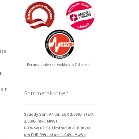
ßte
Bei uns kaufen sie wirklich in Österreich!
ch
 ein
Sommeraktionen
Scuddy Slim V4 um EUR 2.099,- statt
2.590,- inkl. MwSt.
E-Twow GT SL Limited inkl. Blinker
um EUR 999,- statt 1.049,- MwSt.