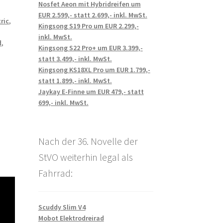
Nosfet Aeon mit Hybridreifen um
EUR 2.599,- statt 2.699,- inkl. MwSt.
tric
,
Kingsong S19 Pro um EUR 2.299,-
inkl. MwSt.
d
,
Kingsong S22 Pro+ um EUR 3.399,-
statt 3.499,- inkl. MwSt.
Kingsong KS18XL Pro um EUR 1.799,-
statt 1.899,- inkl. MwSt.
Jaykay E-Finne um EUR 479,- statt
699,- inkl. MwSt.
Nach der 36. Novelle der
StVO weiterhin legal als
Fahrrad:
Scuddy Slim V4
Mobot Elektrodreirad