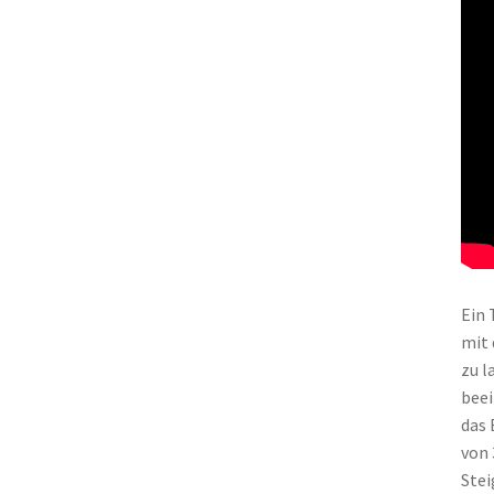
Ein 
mit 
zu l
beei
das 
von 
Stei