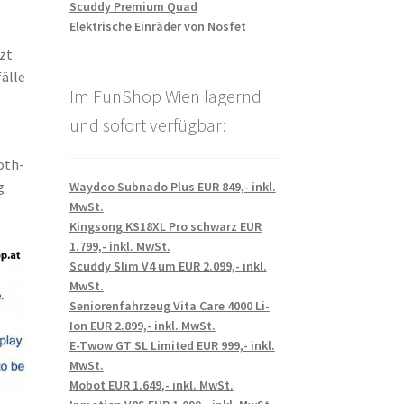
Scuddy Premium Quad
Elektrische Einräder von Nosfet
zt
fälle
Im FunShop Wien lagernd
und sofort verfügbar:
oth-
g
Waydoo Subnado Plus EUR 849,- inkl.
MwSt.
Kingsong KS18XL Pro schwarz EUR
1.799,- inkl. MwSt.
Scuddy Slim V4 um EUR 2.099,- inkl.
MwSt.
Seniorenfahrzeug Vita Care 4000 Li-
Ion EUR 2.899,- inkl. MwSt.
E-Twow GT SL Limited EUR 999,- inkl.
MwSt.
Mobot EUR 1.649,- inkl. MwSt.