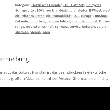
Kategorie:
Elektrische Einräder, EUC, E-Wheels, Unicycles
Schlagwörter:
100 V
,
austria
,
dealer
,
distributor
,
E-Wheel
,
elec
elektrisches Einrad
,
elektromobilität
,
EUC
,
europe
,
FunShop
,
Gelände
,
importeur
,
long
,
mobilität
,
mobility
,
official
,
Offroa
range
,
reparatur
,
schnell
,
schwarz
,
service
,
Unicycle
,
veteran
sherman
,
vienna
,
Wien
schreibung
glaubt das Gotway Monster ist das beeindruckenste elektrische
ad mit großem Akku, der kennt den Veteran Sherman noch nicht: