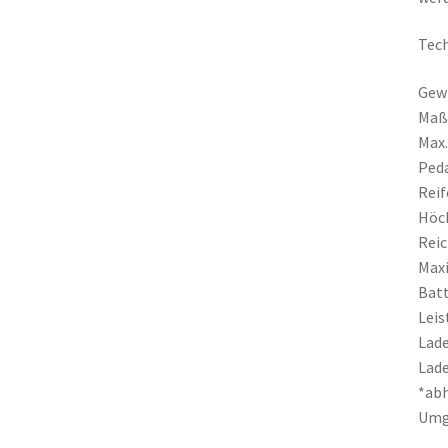
Tech
Gewi
Maß
Max.
Peda
Reif
Höch
Reic
Maxi
Batt
Leis
Lade
Lade
*abh
Umg