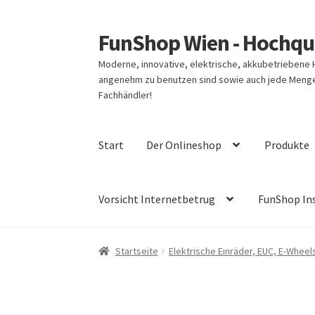
FunShop Wien - Hochqua
Zur
Zum
Navigation
Inhalt
Moderne, innovative, elektrische, akkubetriebene
springen
springen
angenehm zu benutzen sind sowie auch jede Menge 
Fachhändler!
Start
Der Onlineshop
Produkte
Vorsicht Internetbetrug
FunShop In
Startseite
Elektrische Einräder, EUC, E-Wheel