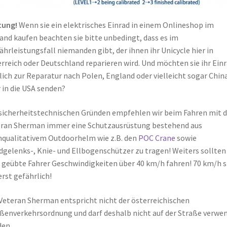
tung!
Wenn sie ein elektrisches Einrad in einem Onlineshop im
and kaufen beachten sie bitte unbedingt, dass es im
hrleistungsfall niemanden gibt, der ihnen ihr Unicycle hier in
rreich oder Deutschland reparieren wird. Und möchten sie ihr Ein
lich zur Reparatur nach Polen, England oder vielleicht sogar Chin
 in die USA senden?
sicherheitstechnischen Gründen empfehlen wir beim Fahren mit 
ran Sherman immer eine Schutzausrüstung bestehend aus
qualitativem Outdoorhelm wie z.B. den
POC Crane
sowie
gelenks-, Knie- und Ellbogenschützer zu tragen! Weiters sollten
 geübte Fahrer Geschwindigkeiten über 40 km/h fahren! 70 km/h s
rst gefährlich!
Veteran Sherman entspricht nicht der österreichischen
ßenverkehrsordnung und darf deshalb nicht auf der Straße verwe
en.