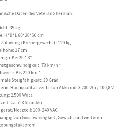
nische Daten des Veteran Sherman:
cht: 35 kg
e: H*B*L 60*20*50 cm
 Zuladung (Körpergewicht) : 120 kg
lhöhe: 17 cm
engröße: 20 * 3″
stgeschwindigkeit: 70 km/h *
hweite: Bis 220 km *
male Steigfähigkeit: 30 Grad
erie: Hochqualitativer Li-Ion Akku mit 3.200 Wh / 100,8 V
tung: 2.500 Watt
zeit: Ca. 7-8 Stunden
gerät/Netzteil: 100-240 VAC
ängig von Geschwindigkeit, Gewicht und weiteren
ebungsfaktoren!