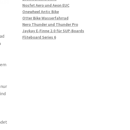
Nosfet Aero und Aeon EUC
Onewheel Antic Bike
Otter Bike Wasserfahrrad
Nero Thunder und Thunder Pro
Jaykay E-Finne 2.0 für SUP-Boards
rad
Fliteboard Series 6
a
dem
 nur
ind
ndet