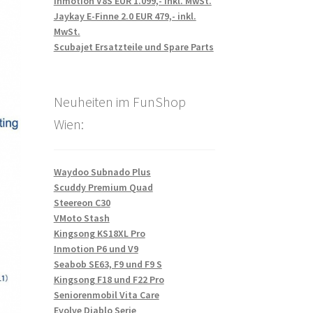
Inmotion V8S EUR 1.099,- inkl. MwSt.
Jaykay E-Finne 2.0 EUR 479,- inkl.
MwSt.
Scubajet Ersatzteile und Spare Parts
Neuheiten im FunShop
Wien:
Waydoo Subnado Plus
Scuddy Premium Quad
Steereon C30
VMoto Stash
Kingsong KS18XL Pro
Inmotion P6 und V9
Seabob SE63, F9 und F9 S
Kingsong F18 und F22 Pro
Seniorenmobil Vita Care
Evolve Diablo Serie