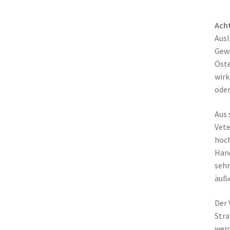
Ach
Ausl
Gewä
Öste
wirk
oder
Aus 
Vete
hoch
Hand
sehr
äuße
Der 
Stra
werd