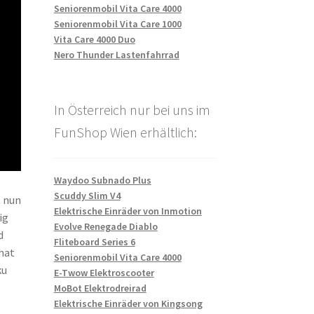
Seniorenmobil Vita Care 4000
Seniorenmobil Vita Care 1000
Vita Care 4000 Duo
Nero Thunder Lastenfahrrad
In Österreich nur bei uns im
FunShop Wien erhältlich:
Waydoo Subnado Plus
Scuddy Slim V4
t nun
Elektrische Einräder von Inmotion
ig
Evolve Renegade Diablo
d
Fliteboard Series 6
hat
Seniorenmobil Vita Care 4000
ku
E-Twow Elektroscooter
MoBot Elektrodreirad
Elektrische Einräder von Kingsong