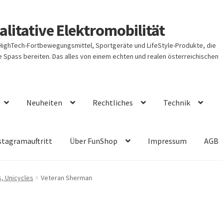
litative Elektromobilität
 HighTech-Fortbewegungsmittel, Sportgeräte und LifeStyle-Produkte, die
Spass bereiten. Das alles von einem echten und realen österreichischen
Neuheiten
Rechtliches
Technik
stagramauftritt
Über FunShop
Impressum
AGB
s, Unicycles
Veteran Sherman