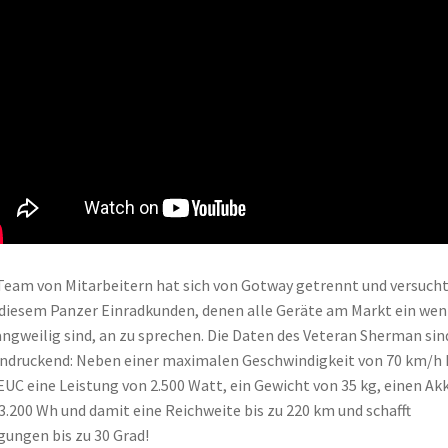
Team von Mitarbeitern hat sich von Gotway getrennt und versuch
diesem Panzer Einradkunden, denen alle Geräte am Markt ein wen
angweilig sind, an zu sprechen. Die Daten des Veteran Sherman sin
ndruckend: Neben einer maximalen Geschwindigkeit von 70 km/h 
EUC eine Leistung von 2.500 Watt, ein Gewicht von 35 kg, einen Ak
3.200 Wh und damit eine Reichweite bis zu 220 km und schafft
gungen bis zu 30 Grad!