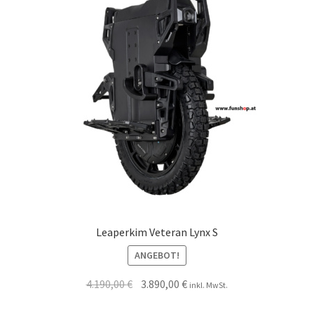
Leaperkim Veteran Lynx S
ANGEBOT!
4.190,00
€
3.890,00
€
inkl. MwSt.