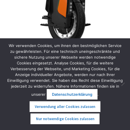
Wir verwenden Cookies, um ihnen den bestmöglichen Service
zu gewährleisten. Für eine technisch uneingeschränkte und
sichere Nutzung unserer Webseite werden notwendige
Cookies eingesetzt. Analyse Cookies, für die weitere
Kingsong S19
Verbesserung der Webseite, und Marketing Cookies, für die
Anzeige individueller Angebote, werden nur nach Ihrer
ANGEBOT!
Einwilligung verwendet. Sie haben das Recht diese Einwilligung
jederzeit zu widerrufen. Nähere Informationen finden sie in
2.799,00
€
2.699,00
€
inkl. MwSt.
unserer
Datenschutzerklärung
.
Weiterlesen
Verwendung aller Cookies zulassen
0
Nur notwendige Cookies zulassen
Suche
Suche