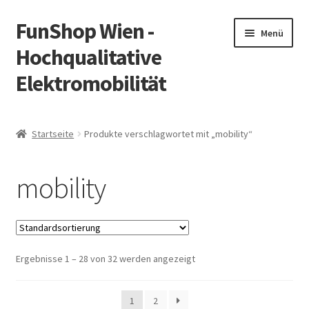
FunShop Wien -
Zur
Zum
Menü
Navigation
Inhalt
Hochqualitative
springen
springen
Elektromobilität
Unterm
Zum Onlineshop
öffnen
Startseite
Produkte verschlagwortet mit „mobility“
Unterm
Informationen zur Rechtslage in Österreich
öffnen
mobility
Unterm
Vorsicht Internetbetrug
öffnen
Unterm
Über FunShop
öffnen
Ergebnisse 1 – 28 von 32 werden angezeigt
Impressum
Zum Onlineshop in der Web Version
1
2