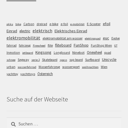
efoil
e-bike
E-Scooter
Carbon
dreirad
e-foil
akku
bike
e-mobilität
elektrisch
Einrad
Elektrisches Einrad
electric
elektromobilität
euc
elektromobilität am wasser
Evolve
elektroquad
FunShop
fliteboard
fahrrad
fahrzeug
flite
FunShop Wien
Firewheel
GT
Kingsong
Onewheel
Ninebot
Inmotion
Longboard
quad
jetboard
Unicycle
Segway
Surfboard
Skateboard
sup board
schnee
serie 2
spass
wassersport
urban
Wasserfahrzeug
Wien
wasserfahrrad
weihnachten
Österreich
yachttoys
yachttoy
Suche auf der Webseite
Suchen
nach: