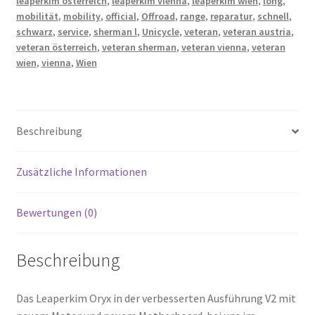
leaperkim österreich
,
leaperkim vienna
,
leaperkim wien
,
long
,
mobilität
,
mobility
,
official
,
Offroad
,
range
,
reparatur
,
schnell
,
schwarz
,
service
,
sherman l
,
Unicycle
,
veteran
,
veteran austria
,
veteran österreich
,
veteran sherman
,
veteran vienna
,
veteran
wien
,
vienna
,
Wien
Beschreibung
Zusätzliche Informationen
Bewertungen (0)
Beschreibung
Das Leaperkim Oryx in der verbesserten Ausführung V2 mit