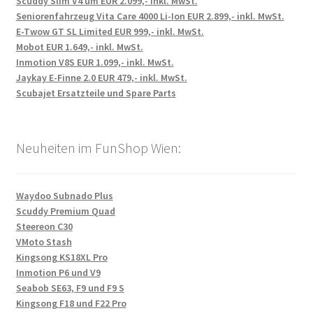
Scuddy Slim V4 um EUR 2.099,- inkl. MwSt.
Seniorenfahrzeug Vita Care 4000 Li-Ion EUR 2.899,- inkl. MwSt.
E-Twow GT SL Limited EUR 999,- inkl. MwSt.
Mobot EUR 1.649,- inkl. MwSt.
Inmotion V8S EUR 1.099,- inkl. MwSt.
Jaykay E-Finne 2.0 EUR 479,- inkl. MwSt.
Scubajet Ersatzteile und Spare Parts
Neuheiten im FunShop Wien:
Waydoo Subnado Plus
Scuddy Premium Quad
Steereon C30
VMoto Stash
Kingsong KS18XL Pro
Inmotion P6 und V9
Seabob SE63, F9 und F9 S
Kingsong F18 und F22 Pro