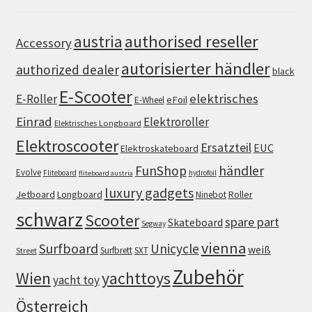
authorised reseller
austria
Accessory
autorisierter händler
authorized dealer
black
E-Scooter
elektrisches
E-Roller
eFoil
E-Wheel
Einrad
Elektroroller
Elektrisches Longboard
Elektroscooter
Ersatzteil
EUC
Elektroskateboard
FunShop
händler
Evolve
Fliteboard
hydrofoil
fliteboard austria
luxury gadgets
Jetboard
Longboard
Roller
Ninebot
schwarz
Scooter
spare part
Skateboard
Segway
vienna
Surfboard
Unicycle
weiß
Surfbrett
SXT
Street
Zubehör
Wien
yachttoys
yacht toy
Österreich