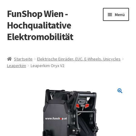
FunShop Wien -
Zur
Zum
Menü
Navigation
Inhalt
Hochqualitative
springen
springen
Elektromobilität
Unterm
Zum Onlineshop
öffnen
Startseite
Elektrische Einräder, EUC, E-Wheels, Unicycles
Unterm
Leaperkim
Leaperkim Oryx V2
Informationen zur Rechtslage in Österreich
öffnen
Unterm
Vorsicht Internetbetrug
öffnen
Unterm
Über FunShop
öffnen
Impressum
Zum Onlineshop in der Web Version