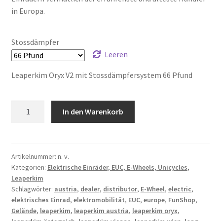
in Europa.
Stossdämpfer
Leeren
Leaperkim Oryx V2 mit Stossdämpfersystem 66 Pfund
Leaperkim
In den Warenkorb
Oryx
V2
Menge
Artikelnummer:
n. v.
Kategorien:
Elektrische Einräder, EUC, E-Wheels, Unicycles
,
Leaperkim
Schlagwörter:
austria
,
dealer
,
distributor
,
E-Wheel
,
electric
,
elektrisches Einrad
,
elektromobilität
,
EUC
,
europe
,
FunShop
,
Gelände
,
leaperkim
,
leaperkim austria
,
leaperkim oryx
,