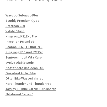
Waydoo Subnado Plus
Scuddy Premium Quad
Steereon C30
VMoto Stash
Kingsong KS18XL Pro
Inmotion P6 und V9
Seabob SE63, F9 und F9 S
Kingsong F18 und F22 Pro
Seniorenmobil Vita Care
Evolve Diablo Serie
Nosfet Aero und Aeon EUC
Onewheel Antic Bike
Otter Bike Wasserfahrrad
Nero Thunder und Thunder Pro
Jaykay E-Finne 2.0 für SUP-Boards
Fliteboard Series 6