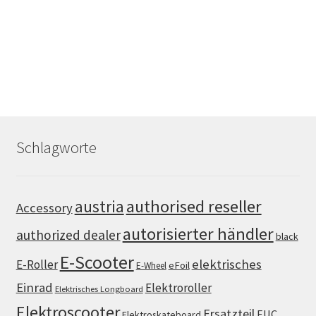
Schlagworte
authorised reseller
austria
Accessory
autorisierter händler
authorized dealer
black
E-Scooter
elektrisches
E-Roller
eFoil
E-Wheel
Einrad
Elektroroller
Elektrisches Longboard
Elektroscooter
Ersatzteil
EUC
Elektroskateboard