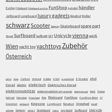
FunShop
händler
Evolve
Fliteboard
hydrofoil
fliteboard austria
luxury gadgets
Jetboard
Longboard
Roller
Ninebot
schwarz
Scooter
spare part
Skateboard
Segway
vienna
Surfboard
Unicycle
weiß
Surfbrett
SXT
Street
Zubehör
Wien
yachttoys
yacht toy
Österreich
efoil
e-bike
E-Scooter
Carbon
dreirad
e-foil
akku
bike
e-mobilität
elektrisch
Einrad
Elektrisches Einrad
electric
elektromobilität
euc
elektromobilität am wasser
Evolve
elektroquad
FunShop
fliteboard
fahrrad
fahrzeug
flite
FunShop Wien
Firewheel
GT
Kingsong
Onewheel
Ninebot
Inmotion
Longboard
quad
jetboard
Unicycle
Segway
Surfboard
Skateboard
sup board
schnee
serie 2
spass