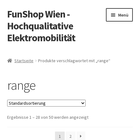
FunShop Wien -
Zur
Zum
Menü
Navigation
Inhalt
Hochqualitative
springen
springen
Elektromobilität
Unterm
Zum Onlineshop
öffnen
Startseite
Produkte verschlagwortet mit „range“
Unterm
Informationen zur Rechtslage in Österreich
öffnen
range
Unterm
Vorsicht Internetbetrug
öffnen
Unterm
Über FunShop
öffnen
Ergebnisse 1 – 28 von 50 werden angezeigt
Impressum
Zum Onlineshop in der Web Version
1
2