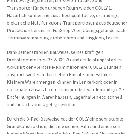
Fortbewegungsmittel, LifeStyle-Produkte und
Transporter für den urbanen Raum wie den COLLY 1.
Natürlich können sie diese hochqualitative, dreirädrige,
elektrische Multifunktions-Transportlösung aus deutscher
Produktion bei uns im FunShop Wien Übungsgelände nach
Terminvereinbarung probefahren und ausgiebig testen.
Dank seiner stabilen Bauweise, seines kräftigen
Drehstrommotors (36 V/300 W) und der leistungsstarken
Akkus ist der Kleinteile-Kommisionierer COLLY 1 für den
anspruchsvollen industriellen Einsatz prädestiniert.
Kleinere Warenmengen können im Lenkerkorb oder in
optionalen Zusatzboxen transportiert werden und große
Entfernungen in Warenhäusern, Lagerhallen etc. schnell
und einfach zurück gelegt werden.
Durch die 3-Rad-Bauweise hat der COLLY eine sehr stabile
Grundkonstruktion, die eine sichere Fahrt und einen sehr
kleinen Wendekreis ermöglicht. Das Auf- und Absteigen ist