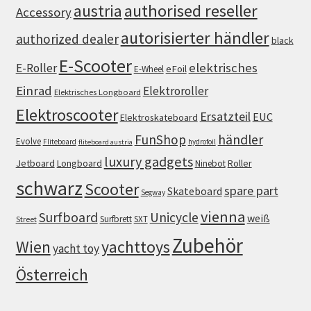
authorised reseller
austria
Accessory
autorisierter händler
authorized dealer
black
E-Scooter
elektrisches
E-Roller
eFoil
E-Wheel
Einrad
Elektroroller
Elektrisches Longboard
Elektroscooter
Ersatzteil
EUC
Elektroskateboard
FunShop
händler
Evolve
Fliteboard
hydrofoil
fliteboard austria
luxury gadgets
Jetboard
Longboard
Roller
Ninebot
schwarz
Scooter
spare part
Skateboard
Segway
vienna
Surfboard
Unicycle
weiß
Surfbrett
SXT
Street
Zubehör
Wien
yachttoys
yacht toy
Österreich