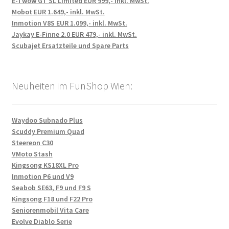
E-Twow GT SL Limited EUR 999,- inkl. MwSt.
Mobot EUR 1.649,- inkl. MwSt.
Inmotion V8S EUR 1.099,- inkl. MwSt.
Jaykay E-Finne 2.0 EUR 479,- inkl. MwSt.
Scubajet Ersatzteile und Spare Parts
Neuheiten im FunShop Wien:
Waydoo Subnado Plus
Scuddy Premium Quad
Steereon C30
VMoto Stash
Kingsong KS18XL Pro
Inmotion P6 und V9
Seabob SE63, F9 und F9 S
Kingsong F18 und F22 Pro
Seniorenmobil Vita Care
Evolve Diablo Serie