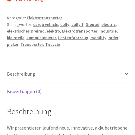
Kategorie:
Elektrotransporter
Schlagwörter:
cargo vehicle
,
colly
,
colly 1
,
Dreirad
,
electric
,
elektrisches Dreirad
,
elektro
,
Elektrotransporter
,
industrie
,
kleinteile
,
kommisionierer
,
Lastenfahrzeug
,
mobility
,
order
picker
,
Transporter
,
Tricycle
Beschreibung
Bewertungen (0)
Beschreibung
Wir präsentieren laufend neue, innovative, akkubetriebene