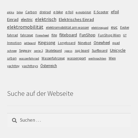
efoil
e-bike
E-Scooter
Carbon
dreirad
e-foil
akku
bike
e-mobilität
elektrisch
Einrad
Elektrisches Einrad
electric
elektromobilität
euc
elektromobilität am wasser
Evolve
elektroquad
FunShop
fliteboard
fahrrad
fahrzeug
flite
FunShop Wien
Firewheel
GT
Kingsong
Onewheel
Ninebot
Inmotion
Longboard
quad
jetboard
Unicycle
Segway
Surfboard
Skateboard
sup board
schnee
serie 2
spass
wassersport
urban
Wasserfahrzeug
Wien
wasserfahrrad
weihnachten
Österreich
yachttoys
yachttoy
Suche auf der Webseite
Suchen
nach: