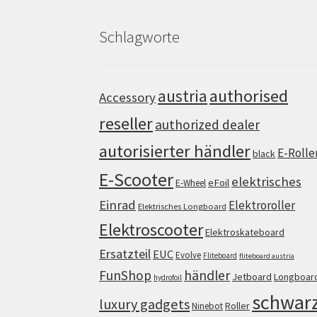
Schlagworte
authorised
austria
Accessory
reseller
authorized dealer
autorisierter händler
E-Rolle
black
E-Scooter
elektrisches
eFoil
E-Wheel
Einrad
Elektroroller
Elektrisches Longboard
Elektroscooter
Elektroskateboard
Ersatzteil
EUC
Evolve
Fliteboard
fliteboard austria
FunShop
händler
Jetboard
Longboar
hydrofoil
schwar
luxury gadgets
Roller
Ninebot