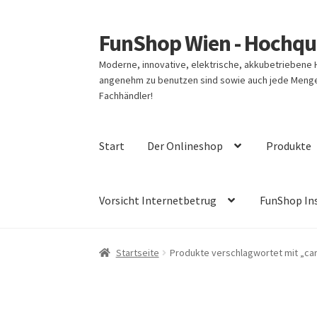
FunShop Wien - Hochqua
Zur
Zum
Navigation
Inhalt
Moderne, innovative, elektrische, akkubetriebene
springen
springen
angenehm zu benutzen sind sowie auch jede Menge 
Fachhändler!
Start
Der Onlineshop
Produkte
Vorsicht Internetbetrug
FunShop In
Startseite
Produkte verschlagwortet mit „car