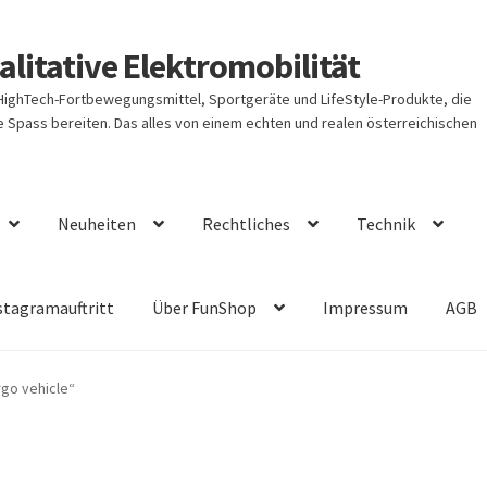
litative Elektromobilität
 HighTech-Fortbewegungsmittel, Sportgeräte und LifeStyle-Produkte, die
Spass bereiten. Das alles von einem echten und realen österreichischen
Neuheiten
Rechtliches
Technik
stagramauftritt
Über FunShop
Impressum
AGB
go vehicle“