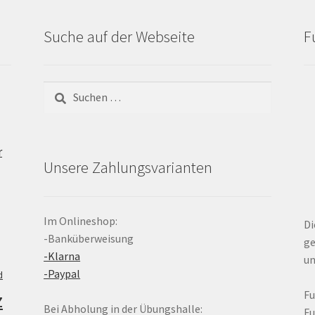
Suche auf der Webseite
F
Suchen
nach:
r
Unsere Zahlungsvarianten
Im Onlineshop:
Di
-Banküberweisung
ge
-Klarna
un
-Paypal
d
z
F
Bei Abholung in der Übungshalle:
F