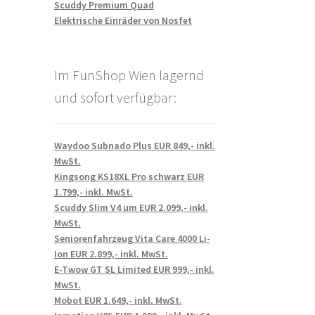
Scuddy Premium Quad
Elektrische Einräder von Nosfet
Im FunShop Wien lagernd
und sofort verfügbar:
Waydoo Subnado Plus EUR 849,- inkl.
MwSt.
Kingsong KS18XL Pro schwarz EUR
1.799,- inkl. MwSt.
Scuddy Slim V4 um EUR 2.099,- inkl.
MwSt.
Seniorenfahrzeug Vita Care 4000 Li-
Ion EUR 2.899,- inkl. MwSt.
E-Twow GT SL Limited EUR 999,- inkl.
MwSt.
Mobot EUR 1.649,- inkl. MwSt.