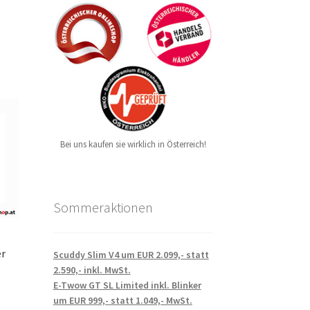
Bei uns kaufen sie wirklich in Österreich!
Sommeraktionen
er
Scuddy Slim V4 um EUR 2.099,- statt
2.590,- inkl. MwSt.
E-Twow GT SL Limited inkl. Blinker
um EUR 999,- statt 1.049,- MwSt.