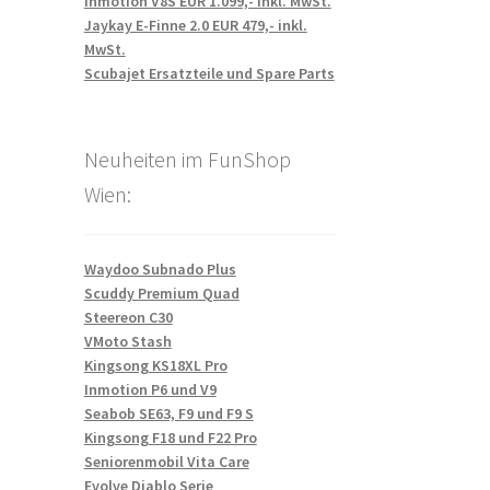
Inmotion V8S EUR 1.099,- inkl. MwSt.
Jaykay E-Finne 2.0 EUR 479,- inkl.
MwSt.
Scubajet Ersatzteile und Spare Parts
Neuheiten im FunShop
Wien:
Waydoo Subnado Plus
Scuddy Premium Quad
Steereon C30
VMoto Stash
Kingsong KS18XL Pro
Inmotion P6 und V9
Seabob SE63, F9 und F9 S
Kingsong F18 und F22 Pro
Seniorenmobil Vita Care
Evolve Diablo Serie