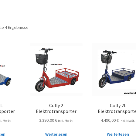
lle 4 Ergebnisse
1L
Colly 2
Colly 2L
sporter
Elektrotransporter
Elektrotransport
3.390,00
€
4.490,00
€
kl. MwSt.
inkl. MwSt.
inkl. MwSt.
sen
Weiterlesen
Weiterlesen