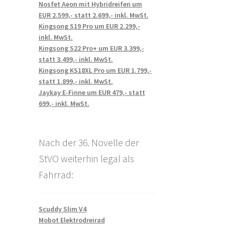
Nosfet Aeon mit Hybridreifen um
EUR 2.599,- statt 2.699,- inkl. MwSt.
Kingsong S19 Pro um EUR 2.299,-
inkl. MwSt.
Kingsong S22 Pro+ um EUR 3.399,-
statt 3.499,- inkl. MwSt.
Kingsong KS18XL Pro um EUR 1.799,-
statt 1.899,- inkl. MwSt.
Jaykay E-Finne um EUR 479,- statt
699,- inkl. MwSt.
Nach der 36. Novelle der
StVO weiterhin legal als
Fahrrad:
Scuddy Slim V4
Mobot Elektrodreirad