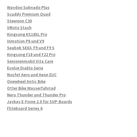
Waydoo Subnado Plus
Scuddy Premium Quad
Steereon C30
VMoto Stash
Kingsong KS18XL Pro
Inmotion P6 und V9
Seabob SE63, F9 und F9 S
Kingsong F18 und F22 Pro
Seniorenmobil Vita Care
Evolve Diablo Serie
Nosfet Aero und Aeon EUC
Onewheel Antic Bike
Otter Bike Wasserfahrrad
Nero Thunder und Thunder Pro
Jaykay E-Finne 2.0 für SUP-Boards
Fliteboard Series 6