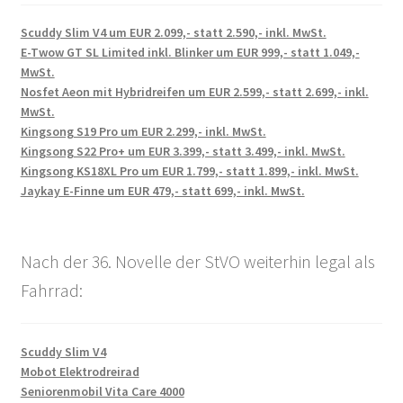
Scuddy Slim V4 um EUR 2.099,- statt 2.590,- inkl. MwSt.
E-Twow GT SL Limited inkl. Blinker um EUR 999,- statt 1.049,-
MwSt.
Nosfet Aeon mit Hybridreifen um EUR 2.599,- statt 2.699,- inkl.
MwSt.
Kingsong S19 Pro um EUR 2.299,- inkl. MwSt.
Kingsong S22 Pro+ um EUR 3.399,- statt 3.499,- inkl. MwSt.
Kingsong KS18XL Pro um EUR 1.799,- statt 1.899,- inkl. MwSt.
Jaykay E-Finne um EUR 479,- statt 699,- inkl. MwSt.
Nach der 36. Novelle der StVO weiterhin legal als
Fahrrad:
Scuddy Slim V4
Mobot Elektrodreirad
Seniorenmobil Vita Care 4000