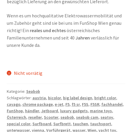
bezüglich Lieferung an den gewünschten Lieferort.
Wenn es um hochqualitative Elektrowassermobilität und
um Zubehör geht sind sie bei uns im FunShop Wien genau
richtig! Ein
reales und echtes
österreichisches
Familienunternehmen und seit 40
Jahren
verlässlich für
unsere Kunde da.
Nicht vorrätig
Kategorie:
Seabob
Schlagwörter:
austria
,
bicolor
,
big label design
,
bright color
,
cayago
,
chrome package
,
e-jet
,
F5
,
f5 sr
,
F5S
,
F5SR
,
fachhandel
,
FunShop
,
händler
,
Jetboard
,
luxury gadgets
,
marine toys
,
Österreich
,
reseller
,
Scooter
,
seabob
,
seabob cam
,
seatoy
,
special color
,
Surfboard
,
Surfbrett
,
tauchen
,
tauchsport
,
unterwasser
,
vienna
,
Vorführgerät
,
wasser
,
Wien
,
yacht toy
,