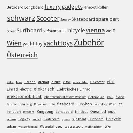
luxury gadgets
Jetboard
Longboard
Roller
Ninebot
schwarz
Scooter
spare part
Skateboard
Segway
vienna
Surfboard
Unicycle
weiß
Surfbrett
SXT
Street
Zubehör
Wien
yachttoys
yacht toy
Österreich
efoil
e-bike
E-Scooter
Carbon
dreirad
e-foil
akku
bike
e-mobilität
elektrisch
Einrad
Elektrisches Einrad
electric
elektromobilität
euc
elektromobilität am wasser
Evolve
elektroquad
FunShop
fliteboard
fahrrad
fahrzeug
flite
FunShop Wien
Firewheel
GT
Kingsong
Onewheel
Ninebot
Inmotion
Longboard
quad
jetboard
Unicycle
Segway
Surfboard
Skateboard
sup board
schnee
serie 2
spass
wassersport
urban
Wasserfahrzeug
Wien
wasserfahrrad
weihnachten