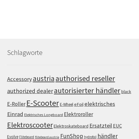
Schlagworte
authorised reseller
austria
Accessory
autorisierter händler
authorized dealer
black
E-Scooter
elektrisches
E-Roller
eFoil
E-Wheel
Einrad
Elektroroller
Elektrisches Longboard
Elektroscooter
Ersatzteil
EUC
Elektroskateboard
FunShop
händler
Evolve
Fliteboard
hydrofoil
fliteboard austria