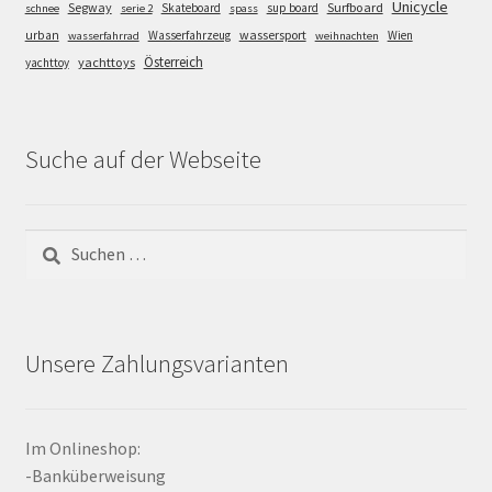
Unicycle
Segway
Surfboard
Skateboard
sup board
schnee
serie 2
spass
wassersport
urban
Wasserfahrzeug
Wien
wasserfahrrad
weihnachten
Österreich
yachttoys
yachttoy
Suche auf der Webseite
Suchen
nach:
Unsere Zahlungsvarianten
Im Onlineshop:
-Banküberweisung