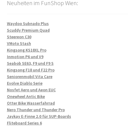
Neuheiten im FunShop Wien:
Waydoo Subnado Plus
Scuddy Premium Quad
Steereon C30
VMoto Stash
Kingsong KS18XL Pro
Inmotion P6 und V9
Seabob SE63, F9 und F9 S
Kingsong F18 und F22 Pro
Seniorenmobil Vita Care
Evolve Diablo Serie
Nosfet Aero und Aeon EUC
Onewheel Antic Bike
Otter Bike Wasserfahrrad
Nero Thunder und Thunder Pro
Jaykay E-Finne 2.0 für SUP-Boards
Fliteboard Series 6