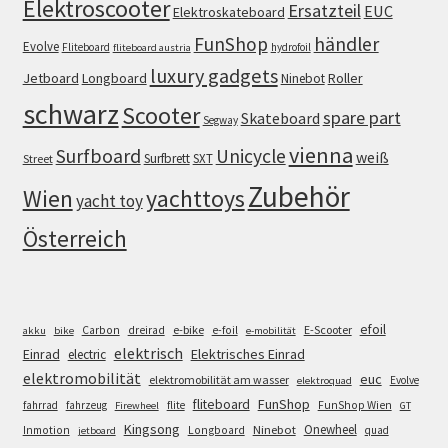
Elektroscooter
Ersatzteil
EUC
Elektroskateboard
FunShop
händler
Evolve
Fliteboard
hydrofoil
fliteboard austria
luxury gadgets
Jetboard
Longboard
Roller
Ninebot
schwarz
Scooter
spare part
Skateboard
Segway
vienna
Surfboard
Unicycle
weiß
Surfbrett
SXT
Street
Zubehör
Wien
yachttoys
yacht toy
Österreich
efoil
e-bike
E-Scooter
Carbon
dreirad
e-foil
akku
bike
e-mobilität
elektrisch
Einrad
Elektrisches Einrad
electric
elektromobilität
euc
elektromobilität am wasser
Evolve
elektroquad
FunShop
fliteboard
fahrrad
fahrzeug
flite
FunShop Wien
Firewheel
GT
Kingsong
Onewheel
Ninebot
Inmotion
Longboard
quad
jetboard