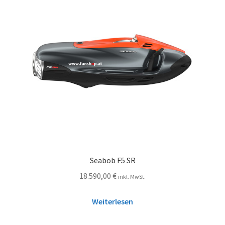
Seabob F5 SR
18.590,00
€
inkl. MwSt.
Weiterlesen