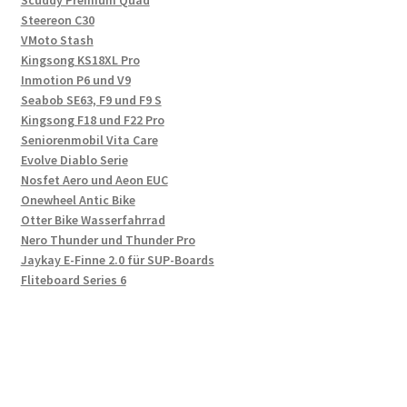
Scuddy Premium Quad
Steereon C30
VMoto Stash
Kingsong KS18XL Pro
Inmotion P6 und V9
Seabob SE63, F9 und F9 S
Kingsong F18 und F22 Pro
Seniorenmobil Vita Care
Evolve Diablo Serie
Nosfet Aero und Aeon EUC
Onewheel Antic Bike
Otter Bike Wasserfahrrad
Nero Thunder und Thunder Pro
Jaykay E-Finne 2.0 für SUP-Boards
Fliteboard Series 6