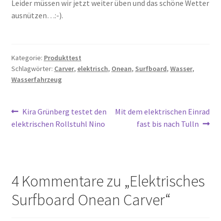
Leider müssen wir jetzt weiter üben und das schöne Wetter
ausnützen…:-).
Kategorie:
Produkttest
Schlagwörter:
Carver
,
elektrisch
,
Onean
,
Surfboard
,
Wasser
,
Wasserfahrzeug
Beitragsnavigation
Vorheriger
Nächster
Kira Grünberg testet den
Mit dem elektrischen Einrad
Beitrag:
Beitrag:
elektrischen Rollstuhl Nino
fast bis nach Tulln
4 Kommentare zu „
Elektrisches
Surfboard Onean Carver
“