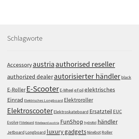
Schlagworte
authorised reseller
austria
Accessory
autorisierter händler
authorized dealer
black
E-Scooter
elektrisches
E-Roller
eFoil
E-Wheel
Einrad
Elektroroller
Elektrisches Longboard
Elektroscooter
Ersatzteil
EUC
Elektroskateboard
FunShop
händler
Evolve
Fliteboard
hydrofoil
fliteboard austria
luxury gadgets
Jetboard
Longboard
Roller
Ninebot