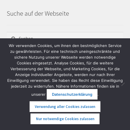
Suche auf der Webseite
Suchen
nach:
Wir verwenden Cookies, um ihnen den bestmöglichen Service
zu gewährleisten. Für eine technisch uneingeschränkte und
sichere Nutzung unserer Webseite werden notwendige
Cookies eingesetzt. Analyse Cookies, für die weitere
Unsere Zahlungsvarianten
Verbesserung der Webseite, und Marketing Cookies, für die
Anzeige individueller Angebote, werden nur nach Ihrer
Einwilligung verwendet. Sie haben das Recht diese Einwilligung
jederzeit zu widerrufen. Nähere Informationen finden sie in
Im Onlineshop:
unserer
Datenschutzerklärung
.
-Banküberweisung
-Klarna
Verwendung aller Cookies zulassen
-Paypal
0
Nur notwendige Cookies zulassen
Suche
Suche
Bei Abholung in der Übungshalle: