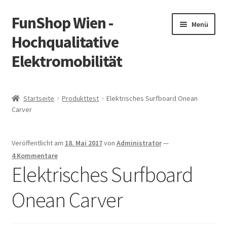
FunShop Wien -
Zur
Zum
Menü
Navigation
Inhalt
Hochqualitative
springen
springen
Elektromobilität
Unterm
Zum Onlineshop
öffnen
Startseite
Produkttest
Elektrisches Surfboard Onean
Unterm
Carver
Informationen zur Rechtslage in Österreich
öffnen
Unterm
Vorsicht Internetbetrug
Veröffentlicht am
18. Mai 2017
von
Administrator
—
öffnen
4 Kommentare
Unterm
Über FunShop
Elektrisches Surfboard
öffnen
Onean Carver
Impressum
Zum Onlineshop in der Web Version