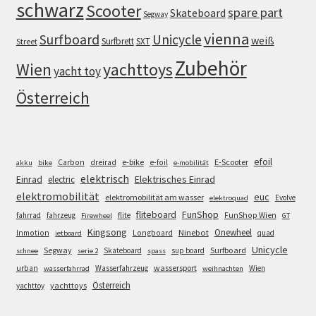
schwarz
Scooter
spare part
Skateboard
Segway
vienna
Surfboard
Unicycle
weiß
Surfbrett
SXT
Street
Zubehör
Wien
yachttoys
yacht toy
Österreich
efoil
e-bike
E-Scooter
Carbon
dreirad
e-foil
akku
bike
e-mobilität
elektrisch
Einrad
Elektrisches Einrad
electric
elektromobilität
euc
elektromobilität am wasser
Evolve
elektroquad
FunShop
fliteboard
fahrrad
fahrzeug
flite
FunShop Wien
Firewheel
GT
Kingsong
Onewheel
Ninebot
Inmotion
Longboard
quad
jetboard
Unicycle
Segway
Surfboard
Skateboard
sup board
schnee
serie 2
spass
wassersport
urban
Wasserfahrzeug
Wien
wasserfahrrad
weihnachten
Österreich
yachttoys
yachttoy