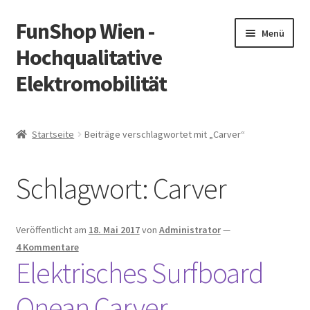
FunShop Wien -
Zur
Zum
Menü
Navigation
Inhalt
Hochqualitative
springen
springen
Elektromobilität
Unterm
Zum Onlineshop
öffnen
Startseite
Beiträge verschlagwortet mit „Carver“
Unterm
Informationen zur Rechtslage in Österreich
öffnen
Schlagwort:
Carver
Unterm
Vorsicht Internetbetrug
öffnen
Unterm
Über FunShop
Veröffentlicht am
18. Mai 2017
von
Administrator
—
öffnen
4 Kommentare
Impressum
Elektrisches Surfboard
Onean Carver
Zum Onlineshop in der Web Version