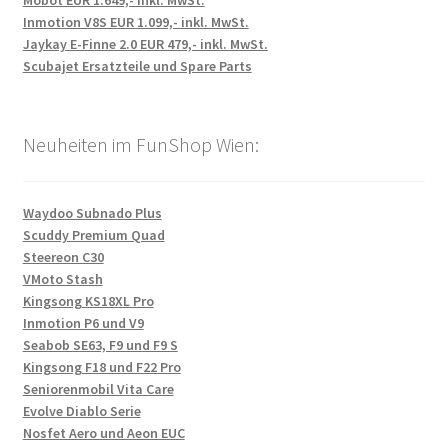
Mobot EUR 1.649,- inkl. MwSt.
Inmotion V8S EUR 1.099,- inkl. MwSt.
Jaykay E-Finne 2.0 EUR 479,- inkl. MwSt.
Scubajet Ersatzteile und Spare Parts
Neuheiten im FunShop Wien:
Waydoo Subnado Plus
Scuddy Premium Quad
Steereon C30
VMoto Stash
Kingsong KS18XL Pro
Inmotion P6 und V9
Seabob SE63, F9 und F9 S
Kingsong F18 und F22 Pro
Seniorenmobil Vita Care
Evolve Diablo Serie
Nosfet Aero und Aeon EUC