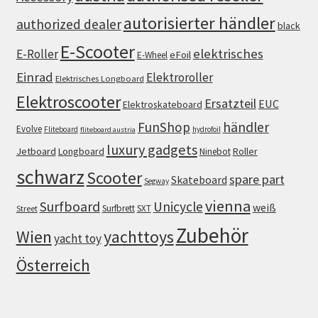
autorisierter händler
authorized dealer
black
E-Scooter
elektrisches
E-Roller
eFoil
E-Wheel
Einrad
Elektroroller
Elektrisches Longboard
Elektroscooter
Ersatzteil
EUC
Elektroskateboard
FunShop
händler
Evolve
Fliteboard
hydrofoil
fliteboard austria
luxury gadgets
Jetboard
Longboard
Roller
Ninebot
schwarz
Scooter
spare part
Skateboard
Segway
vienna
Surfboard
Unicycle
weiß
Surfbrett
SXT
Street
Zubehör
Wien
yachttoys
yacht toy
Österreich