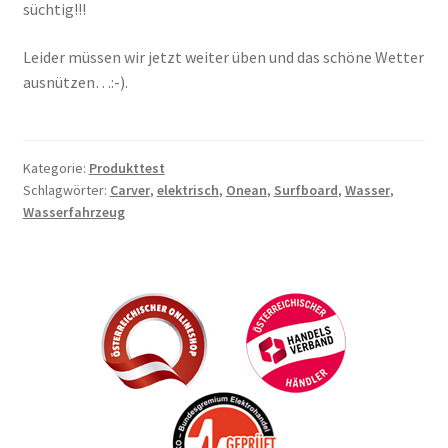
süchtig!!!
Leider müssen wir jetzt weiter üben und das schöne Wetter
ausnützen…:-).
Kategorie:
Produkttest
Schlagwörter:
Carver
,
elektrisch
,
Onean
,
Surfboard
,
Wasser
,
Wasserfahrzeug