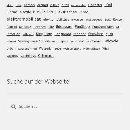
efoil
e-bike
E-Scooter
Carbon
dreirad
e-foil
akku
bike
e-mobilität
elektrisch
Einrad
Elektrisches Einrad
electric
elektromobilität
euc
elektromobilität am wasser
Evolve
elektroquad
FunShop
fliteboard
fahrrad
fahrzeug
flite
FunShop Wien
Firewheel
GT
Kingsong
Onewheel
Ninebot
Inmotion
Longboard
quad
jetboard
Unicycle
Segway
Surfboard
Skateboard
sup board
schnee
serie 2
spass
wassersport
urban
Wasserfahrzeug
Wien
wasserfahrrad
weihnachten
Österreich
yachttoys
yachttoy
Suche auf der Webseite
Suchen
nach: