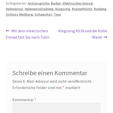
Schlagwörter:
Antonsgrotte
,
Baden
,
Elektrisches Einrad
,
Helenental
,
Helenentalradweg
,
Kingsong
,
Krainerhütte
,
Radweg
,
Schloss Weilburg
,
Schwechat
,
Tour
Beitragsnavigation
Vorheriger
Nächster
Mit dem elektrischen
Kingsong KS18 und die Hohe
Beitrag:
Beitrag:
Einrad fast bis nach Tulln
Wand
Schreibe einen Kommentar
Deine E-Mail-Adresse wird nicht veröffentlicht.
Erforderliche Felder sind mit
*
markiert
Kommentar
*