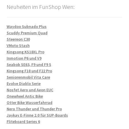
Neuheiten im FunShop Wien:
Waydoo Subnado Plus
Scuddy Premium Quad
Steereon C30
VMoto Stash
Kingsong KS18XL Pro
Inmotion P6 und V9
Seabob SE63, F9 und F9 S
Kingsong F18 und F22 Pro
Seniorenmobil Vita Care
Evolve Diablo Serie
Nosfet Aero und Aeon EUC
Onewheel Antic Bike
Otter Bike Wasserfahrrad
Nero Thunder und Thunder Pro
Jaykay E-Finne 2.0 für SUP-Boards
Fliteboard Series 6