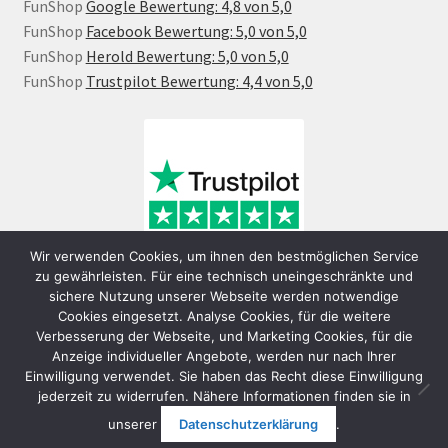
FunShop
Google Bewertung: 4,8 von 5,0
FunShop
Facebook Bewertung: 5,0 von 5,0
FunShop
Herold Bewertung: 5,0 von 5,0
FunShop
Trustpilot Bewertung: 4,4 von 5,0
Wir verwenden Cookies, um ihnen den bestmöglichen Service
zu gewährleisten. Für eine technisch uneingeschränkte und
sichere Nutzung unserer Webseite werden notwendige
Cookies eingesetzt. Analyse Cookies, für die weitere
Verbesserung der Webseite, und Marketing Cookies, für die
Anzeige individueller Angebote, werden nur nach Ihrer
Einwilligung verwendet. Sie haben das Recht diese Einwilligung
jederzeit zu widerrufen. Nähere Informationen finden sie in
© FunShop Wien - Hochqualitative Elektromobilität 2026
unserer
Datenschutzerklärung
.
Datenschutzerklärung
Erstellt mit WooCommerce
.