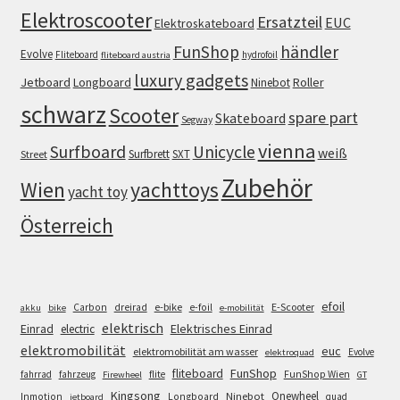
Elektroscooter
Ersatzteil
EUC
Elektroskateboard
FunShop
händler
Evolve
Fliteboard
hydrofoil
fliteboard austria
luxury gadgets
Jetboard
Longboard
Roller
Ninebot
schwarz
Scooter
spare part
Skateboard
Segway
vienna
Surfboard
Unicycle
weiß
Surfbrett
SXT
Street
Zubehör
Wien
yachttoys
yacht toy
Österreich
efoil
e-bike
E-Scooter
Carbon
dreirad
e-foil
akku
bike
e-mobilität
elektrisch
Einrad
Elektrisches Einrad
electric
elektromobilität
euc
elektromobilität am wasser
Evolve
elektroquad
FunShop
fliteboard
fahrrad
fahrzeug
flite
FunShop Wien
Firewheel
GT
Kingsong
Onewheel
Ninebot
Inmotion
Longboard
quad
jetboard