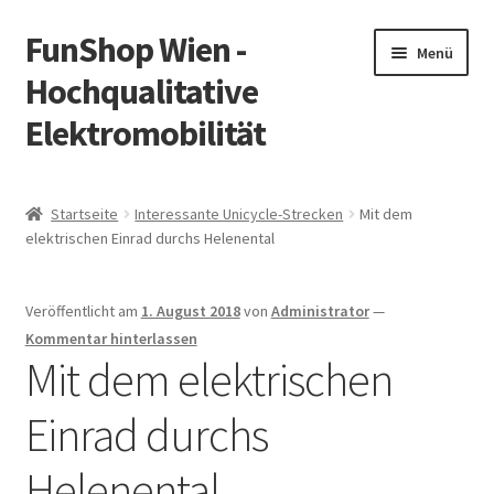
FunShop Wien -
Zur
Zum
Menü
Navigation
Inhalt
Hochqualitative
springen
springen
Elektromobilität
Unterm
Zum Onlineshop
öffnen
Startseite
Interessante Unicycle-Strecken
Mit dem
Unterm
elektrischen Einrad durchs Helenental
Informationen zur Rechtslage in Österreich
öffnen
Unterm
Vorsicht Internetbetrug
Veröffentlicht am
1. August 2018
von
Administrator
—
öffnen
Kommentar hinterlassen
Unterm
Über FunShop
Mit dem elektrischen
öffnen
Einrad durchs
Impressum
Helenental
Zum Onlineshop in der Web Version