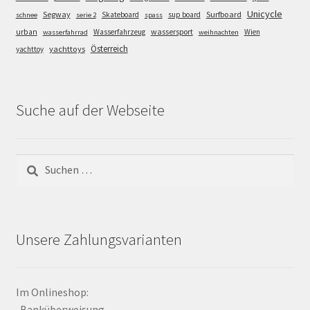
Unicycle
Segway
Surfboard
Skateboard
sup board
schnee
serie 2
spass
wassersport
urban
Wasserfahrzeug
Wien
wasserfahrrad
weihnachten
Österreich
yachttoys
yachttoy
Suche auf der Webseite
Suchen
nach:
Unsere Zahlungsvarianten
Im Onlineshop:
-Banküberweisung