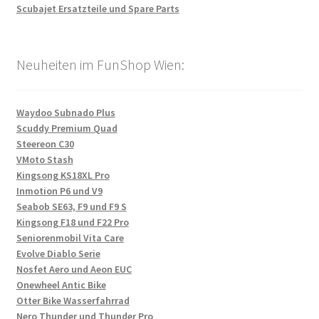
Scubajet Ersatzteile und Spare Parts
Neuheiten im FunShop Wien:
Waydoo Subnado Plus
Scuddy Premium Quad
Steereon C30
VMoto Stash
Kingsong KS18XL Pro
Inmotion P6 und V9
Seabob SE63, F9 und F9 S
Kingsong F18 und F22 Pro
Seniorenmobil Vita Care
Evolve Diablo Serie
Nosfet Aero und Aeon EUC
Onewheel Antic Bike
Otter Bike Wasserfahrrad
Nero Thunder und Thunder Pro