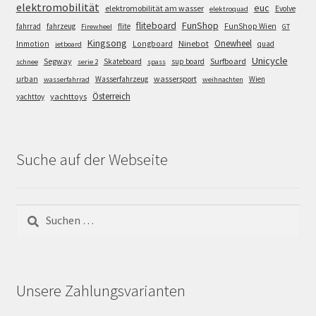
elektromobilität
euc
elektromobilität am wasser
Evolve
elektroquad
FunShop
fliteboard
fahrrad
fahrzeug
flite
FunShop Wien
Firewheel
GT
Kingsong
Onewheel
Ninebot
Inmotion
Longboard
quad
jetboard
Unicycle
Segway
Surfboard
Skateboard
sup board
schnee
serie 2
spass
wassersport
urban
Wasserfahrzeug
Wien
wasserfahrrad
weihnachten
Österreich
yachttoys
yachttoy
Suche auf der Webseite
Suchen
nach:
Unsere Zahlungsvarianten