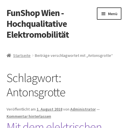
FunShop Wien -
Zur
Zum
Menü
Navigation
Inhalt
Hochqualitative
springen
springen
Elektromobilität
Unterm
Zum Onlineshop
öffnen
Startseite
Beiträge verschlagwortet mit „Antonsgrotte“
Unterm
Informationen zur Rechtslage in Österreich
öffnen
Schlagwort:
Unterm
Vorsicht Internetbetrug
öffnen
Antonsgrotte
Unterm
Über FunShop
öffnen
Impressum
Veröffentlicht am
1. August 2018
von
Administrator
—
Kommentar hinterlassen
Mit dem elektrischen
Zum Onlineshop in der Web Version