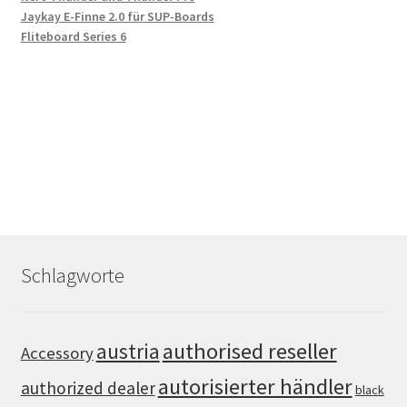
Jaykay E-Finne 2.0 für SUP-Boards
Fliteboard Series 6
Schlagworte
authorised reseller
austria
Accessory
autorisierter händler
authorized dealer
black