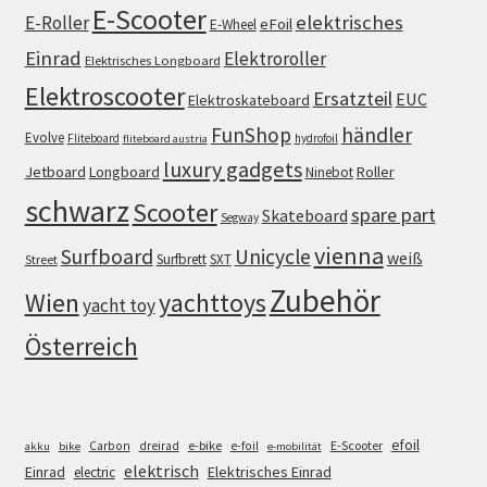
E-Scooter
elektrisches
E-Roller
eFoil
E-Wheel
Einrad
Elektroroller
Elektrisches Longboard
Elektroscooter
Ersatzteil
EUC
Elektroskateboard
FunShop
händler
Evolve
Fliteboard
hydrofoil
fliteboard austria
luxury gadgets
Jetboard
Longboard
Roller
Ninebot
schwarz
Scooter
spare part
Skateboard
Segway
vienna
Surfboard
Unicycle
weiß
Surfbrett
SXT
Street
Zubehör
Wien
yachttoys
yacht toy
Österreich
efoil
e-bike
E-Scooter
Carbon
dreirad
e-foil
akku
bike
e-mobilität
elektrisch
Einrad
Elektrisches Einrad
electric