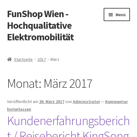
FunShop Wien -
Zur
Zum
Menü
Navigation
Inhalt
Hochqualitative
springen
springen
Elektromobilität
Unterm
Zum Onlineshop
öffnen
Startseite
2017
März
Unterm
Informationen zur Rechtslage in Österreich
öffnen
Monat:
März 2017
Unterm
Vorsicht Internetbetrug
öffnen
Unterm
Über FunShop
Veröffentlicht am
30. März 2017
von
Administrator
—
Kommentar
öffnen
hinterlassen
Impressum
Kundenerfahrungsberich
t / Reisebericht KingSong
Zum Onlineshop in der Web Version