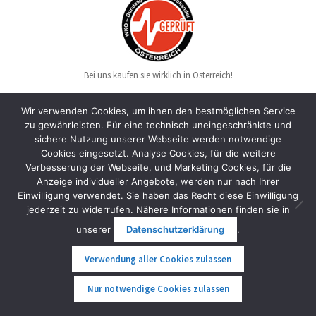
Bei uns kaufen sie wirklich in Österreich!
Wir verwenden Cookies, um ihnen den bestmöglichen Service
zu gewährleisten. Für eine technisch uneingeschränkte und
Sommeraktionen
sichere Nutzung unserer Webseite werden notwendige
Cookies eingesetzt. Analyse Cookies, für die weitere
Verbesserung der Webseite, und Marketing Cookies, für die
Anzeige individueller Angebote, werden nur nach Ihrer
Scuddy Slim V4 um EUR 2.099,- statt 2.590,- inkl. MwSt.
Einwilligung verwendet. Sie haben das Recht diese Einwilligung
E-Twow GT SL Limited inkl. Blinker um EUR 999,- statt 1.049,-
jederzeit zu widerrufen. Nähere Informationen finden sie in
MwSt.
unserer
Datenschutzerklärung
.
Nosfet Aeon mit Hybridreifen um EUR 2.599,- statt 2.699,- inkl.
MwSt.
Verwendung aller Cookies zulassen
Kingsong S19 Pro um EUR 2.299,- inkl. MwSt.
Kingsong S22 Pro+ um EUR 3.399,- statt 3.499,- inkl. MwSt.
0
Nur notwendige Cookies zulassen
Kingsong KS18XL Pro um EUR 1.799,- statt 1.899,- inkl. MwSt.
Suche
Suche
Jaykay E-Finne um EUR 479,- statt 699,- inkl. MwSt.