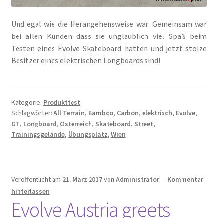
Und egal wie die Herangehensweise war: Gemeinsam war
bei allen Kunden dass sie unglaublich viel Spaß beim
Testen eines Evolve Skateboard hatten und jetzt stolze
Besitzer eines elektrischen Longboards sind!
Kategorie:
Produkttest
Schlagwörter:
All Terrain
,
Bamboo
,
Carbon
,
elektrisch
,
Evolve
,
GT
,
Longboard
,
Österreich
,
Skateboard
,
Street
,
Trainingsgelände
,
Übungsplatz
,
Wien
Veröffentlicht am
21. März 2017
von
Administrator
—
Kommentar
hinterlassen
Evolve Austria greets