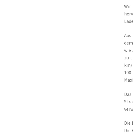
Wir
her
Lade
Aus
dem
wie 
zu t
km/h
100 
Maxi
Das
Str
verw
Die 
Die 