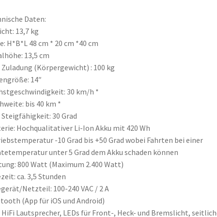
nische Daten:
cht: 13,7 kg
: H*B*L 48 cm * 20 cm *40 cm
lhöhe: 13,5 cm
 Zuladung (Körpergewicht) : 100 kg
engröße: 14″
stgeschwindigkeit: 30 km/h *
hweite: bis 40 km *
 Steigfähigkeit: 30 Grad
erie: Hochqualitativer Li-Ion Akku mit 420 Wh
iebstemperatur -10 Grad bis +50 Grad wobei Fahrten bei einer
tetemperatur unter 5 Grad dem Akku schaden können
tung: 800 Watt (Maximum 2.400 Watt)
zeit: ca. 3,5 Stunden
gerät/Netzteil: 100-240 VAC / 2 A
tooth (App für iOS und Android)
. HiFi Lautsprecher, LEDs für Front-, Heck- und Bremslicht, seitlich