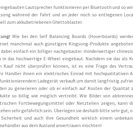
eingebauten Lautsprecher funktionieren per Bluetooth und so wir
song während der Fahrt und an jeder noch so entlegenen Loc
ell zum akkubetriebenen Ghettoblaster.
tung!
Wie bei den Self Balancing Boards (Hoverboards) werde
ernet manchmal auch günstigere Kingsong-Produkte angeboten.
 dabei einfach ein billiger nachgebauter minderwertiger chinesi
 in das hochwertige E-Wheel eingebaut. Nachdem sie das als 
 Kauf nicht überprüfen können, ist es eine Frage des Vertra
hr Händler ihnen ein elektrisches Einrad mit hochqualitativen 
funktionierendem Ladegerät verkauft um damit langfristig zufri
en zu generieren oder ob er einfach auf Kosten der Qualität 
ukte so billig wie möglich vertreibt. Wie Bilder von abbrenn
trischen Fortbewegungsmittel oder Netzteilen zeigen, kann d
ehen sehr gefährlich sein. Überlegen sie deshalb bitte sehr gut, o
 Sicherheit und auch ihre Gesundheit wirklich einem unbeka
nehändler aus dem Ausland anvertrauen möchten!