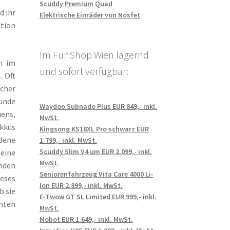
Scuddy Premium Quad
d ihr
Elektrische Einräder von Nosfet
ation
Im FunShop Wien lagernd
n im
und sofort verfügbar:
 Oft
scher
Kunde
Waydoo Subnado Plus EUR 849,- inkl.
uens,
MwSt.
Akkus
Kingsong KS18XL Pro schwarz EUR
edene
1.799,- inkl. MwSt.
Scuddy Slim V4 um EUR 2.099,- inkl.
seine
MwSt.
enden
Seniorenfahrzeug Vita Care 4000 Li-
ieses
Ion EUR 2.899,- inkl. MwSt.
b sie
E-Twow GT SL Limited EUR 999,- inkl.
nnten
MwSt.
Mobot EUR 1.649,- inkl. MwSt.