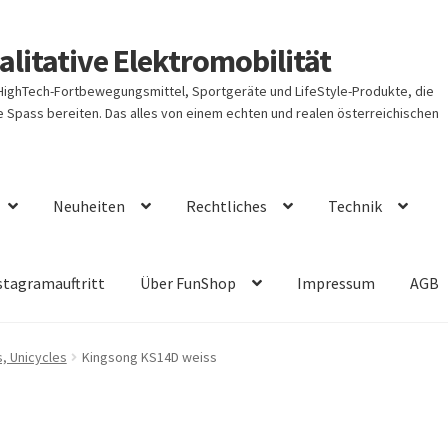
litative Elektromobilität
 HighTech-Fortbewegungsmittel, Sportgeräte und LifeStyle-Produkte, die
Spass bereiten. Das alles von einem echten und realen österreichischen
Neuheiten
Rechtliches
Technik
stagramauftritt
Über FunShop
Impressum
AGB
s, Unicycles
Kingsong KS14D weiss