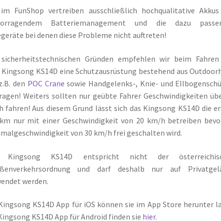
 im FunShop vertreiben ausschließlich hochqualitative Akkus
vorragendem Batteriemanagement und die dazu passe
geräte bei denen diese Probleme nicht auftreten!
 sicherheitstechnischen Gründen empfehlen wir beim Fahren
 Kingsong KS14D eine Schutzausrüstung bestehend aus Outdoor
z.B. den
POC Crane
sowie Handgelenks-, Knie- und Ellbogensch
ragen! Weiters sollten nur geübte Fahrer Geschwindigkeiten üb
 fahren! Aus diesem Grund lässt sich das Kingsong KS14D die e
km nur mit einer Geschwindigkeit von 20 km/h betreiben bevo
malgeschwindigkeit von 30 km/h frei geschalten wird.
 Kingsong KS14D entspricht nicht der österreichis
aßenverkehrsordnung und darf deshalb nur auf Privatgel
endet werden.
Kingsong KS14D App für iOS können sie im App Store herunter l
Kingsong KS14D App für Android finden sie
hier
.