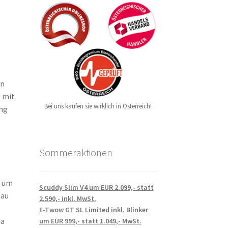
en
d mit
Bei uns kaufen sie wirklich in Österreich!
ong
Sommeraktionen
d um
Scuddy Slim V4 um EUR 2.099,- statt
nau
2.590,- inkl. MwSt.
E-Twow GT SL Limited inkl. Blinker
da
um EUR 999,- statt 1.049,- MwSt.