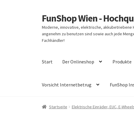
FunShop Wien - Hochqua
Zur
Zum
Navigation
Inhalt
Moderne, innovative, elektrische, akkubetriebene
springen
springen
angenehm zu benutzen sind sowie auch jede Menge 
Fachhändler!
Start
Der Onlineshop
Produkte
Vorsicht Internetbetrug
FunShop In
Startseite
Elektrische Einräder, EUC, E-Wheel