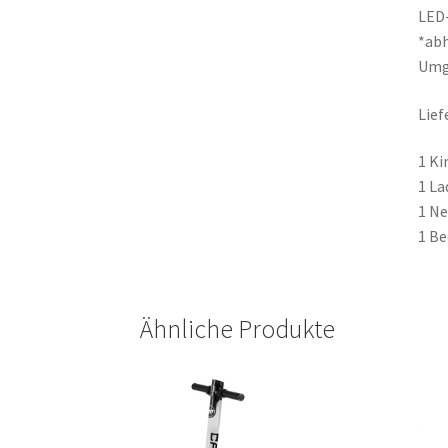
LED
*abh
Umg
Lief
1 Ki
1 La
1 Ne
1 Be
Ähnliche Produkte