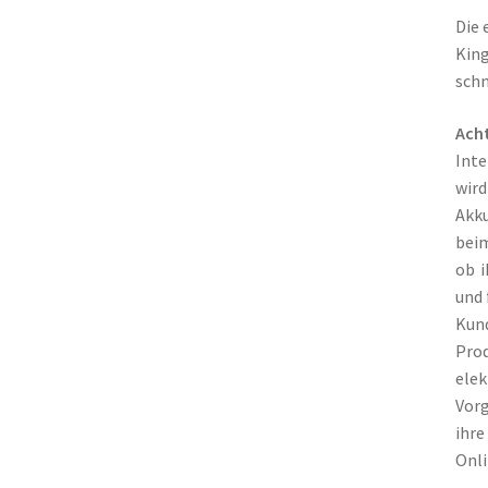
Die 
King
schn
Ach
Int
wird
Akku
beim
ob i
und 
Kund
Prod
elek
Vorg
ihre
Onli