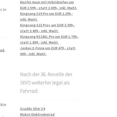
Nosfet Aeon mit Hybridreifen um
EUR 2.599,- statt 2.699,- inkl. MwSt.
r in
Kingsong S19 Pro um EUR 2.299,-
inkl. MwSt.
Kingsong S22 Pro+ um EUR 3.399,-
statt 3.499,- inkl. MwSt.
Kingsong KS18XL Pro um EUR 1.799,-
statt 1.899,- inkl. MwSt.
Jaykay E-Finne um EUR 479,- statt
rad
,
699,- inkl. MwSt.
Nach der 36. Novelle der
StVO weiterhin legal als
Fahrrad:
ukte
Scuddy Slim V4
Mobot Elektrodreirad