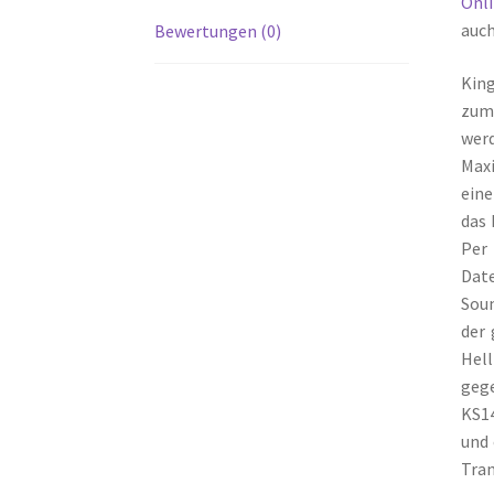
Onl
auch
Bewertungen (0)
King
zum 
wer
Maxi
eine
das 
Per 
Dat
Soun
der 
Hell
geg
KS14
und 
Tran