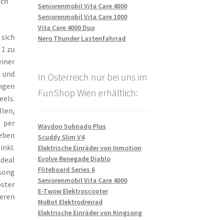
ich
Seniorenmobil Vita Care 4000
Seniorenmobil Vita Care 1000
Vita Care 4000 Duo
 sich
Nero Thunder Lastenfahrrad
 1 zu
iner
m und
In Österreich nur bei uns im
ingen
FunShop Wien erhältlich:
eels.
llen,
 per
Waydoo Subnado Plus
neben
Scuddy Slim V4
inkl.
Elektrische Einräder von Inmotion
Evolve Renegade Diablo
ideal
Fliteboard Series 6
song
Seniorenmobil Vita Care 4000
oster
E-Twow Elektroscooter
meren
MoBot Elektrodreirad
Elektrische Einräder von Kingsong