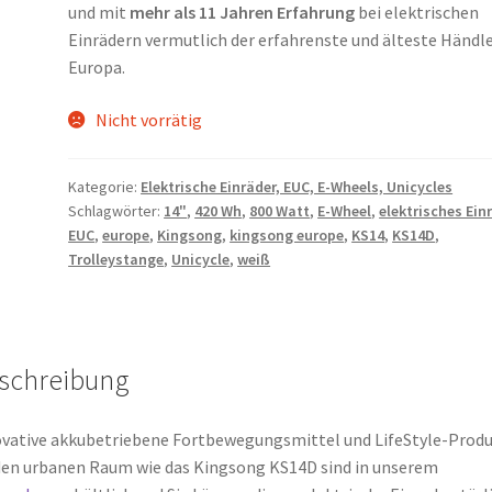
und mit
mehr als 11 Jahren Erfahrung
bei elektrischen
Einrädern vermutlich der erfahrenste und älteste Händle
Europa.
Nicht vorrätig
Kategorie:
Elektrische Einräder, EUC, E-Wheels, Unicycles
Schlagwörter:
14"
,
420 Wh
,
800 Watt
,
E-Wheel
,
elektrisches Ein
EUC
,
europe
,
Kingsong
,
kingsong europe
,
KS14
,
KS14D
,
Trolleystange
,
Unicycle
,
weiß
schreibung
vative akkubetriebene Fortbewegungsmittel und LifeStyle-Prod
den urbanen Raum wie das Kingsong KS14D sind in unserem