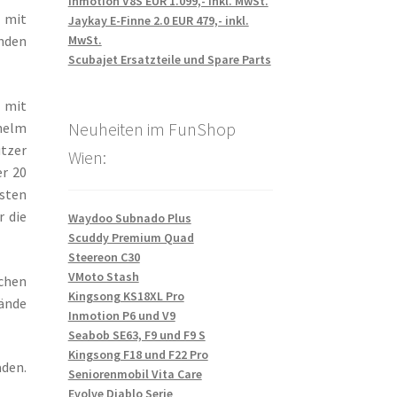
Inmotion V8S EUR 1.099,- inkl. MwSt.
 mit
Jaykay E-Finne 2.0 EUR 479,- inkl.
MwSt.
nden
Scubajet Ersatzteile und Spare Parts
 mit
Neuheiten im FunShop
helm
ützer
Wien:
er 20
rsten
r die
Waydoo Subnado Plus
Scuddy Premium Quad
Steereon C30
VMoto Stash
chen
Kingsong KS18XL Pro
ände
Inmotion P6 und V9
Seabob SE63, F9 und F9 S
Kingsong F18 und F22 Pro
aden.
Seniorenmobil Vita Care
Evolve Diablo Serie