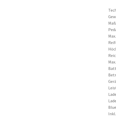
Tech
Gewi
Maße
Peda
Max.
Reif
Höch
Reic
Max.
Batt
Betr
Gerä
Leis
Lade
Lade
Blue
Inkl