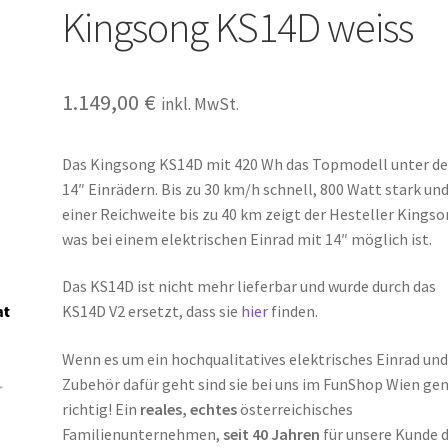
Kingsong KS14D weiss
1.149,00
€
inkl. MwSt.
Das Kingsong KS14D mit 420 Wh das Topmodell unter d
14″ Einrädern. Bis zu 30 km/h schnell, 800 Watt stark un
einer Reichweite bis zu 40 km zeigt der Hesteller Kings
was bei einem elektrischen Einrad mit 14″ möglich ist.
Das KS14D ist nicht mehr lieferbar und wurde durch das
KS14D V2 ersetzt, dass sie
hier
finden.
Wenn es um ein hochqualitatives elektrisches Einrad un
Zubehör dafür geht sind sie bei uns im FunShop Wien ge
richtig! Ein
reales, echtes
österreichisches
Familienunternehmen,
seit 40 Jahren
für unsere Kunde 