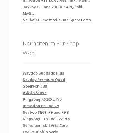
Inmotion V8S EUR 1.099,- inkl. MwSt.
Jaykay E-Finne 2.0 EUR 479,- inkl.
MwSt.
Scubajet Ersatzteile und Spare Parts
Neuheiten im FunShop
Wien:
Waydoo Subnado Plus
Scuddy Premium Quad
Steereon C30
VMoto Stash
Kingsong KS18XL Pro
Inmotion P6 und V9
Seabob SE63, F9 und F9 S
Kingsong F18 und F22 Pro
Seniorenmobil Vita Care
Evolve Diablo Serie