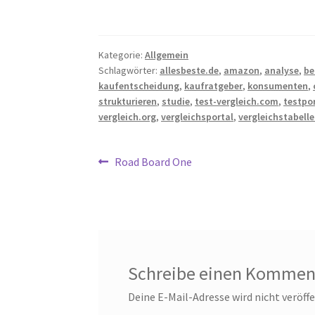
Kategorie:
Allgemein
Schlagwörter:
allesbeste.de
,
amazon
,
analyse
,
be
kaufentscheidung
,
kaufratgeber
,
konsumenten
,
strukturieren
,
studie
,
test-vergleich.com
,
testpo
vergleich.org
,
vergleichsportal
,
vergleichstabell
Beitragsnavigation
Vorheriger
Road Board One
Beitrag:
Schreibe einen Kommen
Deine E-Mail-Adresse wird nicht veröffe