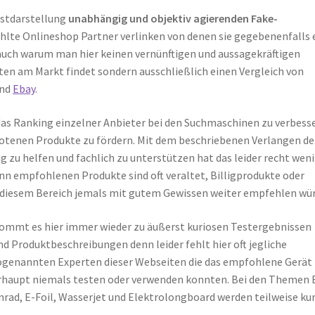
bstdarstellung
unabhängig und objektiv agierenden Fake-
ählte Onlineshop Partner verlinken von denen sie gegebenenfalls 
 auch warum man hier keinen vernünftigen und aussagekräftigen
ten am Markt findet sondern ausschließlich einen Vergleich von
nd
Ebay
.
das Ranking einzelner Anbieter bei den Suchmaschinen zu verbess
ebotenen Produkte zu fördern. Mit dem beschriebenen Verlangen d
 zu helfen und fachlich zu unterstützen hat das leider recht wen
enn empfohlenen Produkte sind oft veraltet, Billigprodukte oder
s diesem Bereich jemals mit gutem Gewissen weiter empfehlen wür
kommt es hier immer wieder zu äußerst kuriosen Testergebnissen
d Produktbeschreibungen denn leider fehlt hier oft jegliche
ogenannten Experten dieser Webseiten die das empfohlene Gerät
rhaupt niemals testen oder verwenden konnten. Bei den Themen 
nrad, E-Foil, Wasserjet und Elektrolongboard werden teilweise ku