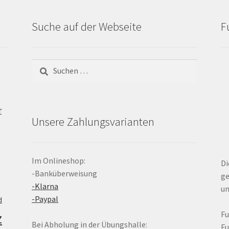
Suche auf der Webseite
F
Suchen
nach:
r
Unsere Zahlungsvarianten
Im Onlineshop:
Di
-Banküberweisung
ge
-Klarna
un
-Paypal
d
z
F
Bei Abholung in der Übungshalle:
F