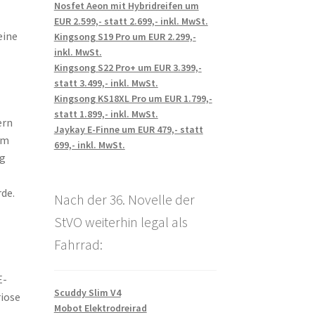
Nosfet Aeon mit Hybridreifen um
EUR 2.599,- statt 2.699,- inkl. MwSt.
eine
Kingsong S19 Pro um EUR 2.299,-
inkl. MwSt.
Kingsong S22 Pro+ um EUR 3.399,-
statt 3.499,- inkl. MwSt.
Kingsong KS18XL Pro um EUR 1.799,-
statt 1.899,- inkl. MwSt.
ern
Jaykay E-Finne um EUR 479,- statt
em
699,- inkl. MwSt.
ig
de.
Nach der 36. Novelle der
StVO weiterhin legal als
Fahrrad:
E-
Scuddy Slim V4
riose
Mobot Elektrodreirad