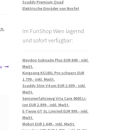
Scuddy Premium Quad
Elektrische Einräder von Nosfet
ch
,
Im FunShop Wien lagernd
und sofort verfügbar:
Waydoo Subnado Plus EUR 849,- inkl.
MwSt.
te
Kingsong KS18XL Pro schwarz EUR
1.799,- inkl. MwSt.
Scuddy Slim V4 um EUR 2.099,- inkl.
MwSt.
Seniorenfahrzeug Vita Care 4000 Li-
Ion EUR 2.899,- inkl. MwSt.
E-Twow GT SL Limited EUR 999,- inkl.
MwSt.
Mobot EUR 1.649,- inkl. MwSt.