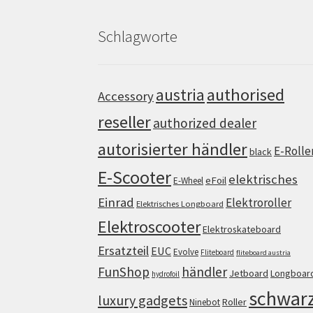
Schlagworte
authorised
austria
Accessory
reseller
authorized dealer
autorisierter händler
E-Rolle
black
E-Scooter
elektrisches
eFoil
E-Wheel
Einrad
Elektroroller
Elektrisches Longboard
Elektroscooter
Elektroskateboard
Ersatzteil
EUC
Evolve
Fliteboard
fliteboard austria
FunShop
händler
Jetboard
Longboar
hydrofoil
schwar
luxury gadgets
Roller
Ninebot