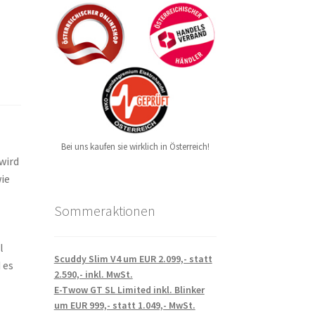
Bei uns kaufen sie wirklich in Österreich!
 wird
ie
Sommeraktionen
l
Scuddy Slim V4 um EUR 2.099,- statt
 es
2.590,- inkl. MwSt.
E-Twow GT SL Limited inkl. Blinker
um EUR 999,- statt 1.049,- MwSt.