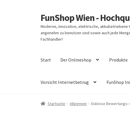
FunShop Wien - Hochqua
Zur
Zum
Navigation
Inhalt
Moderne, innovative, elektrische, akkubetriebene
springen
springen
angenehm zu benutzen sind sowie auch jede Menge 
Fachhändler!
Start
Der Onlineshop
Produkte
Vorsicht Internetbetrug
FunShop In
Startseite
Allgemein
Dubiose Bewertungs- u