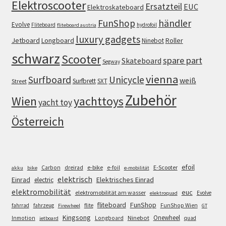
Elektroscooter
Ersatzteil
EUC
Elektroskateboard
FunShop
händler
Evolve
Fliteboard
hydrofoil
fliteboard austria
luxury gadgets
Jetboard
Longboard
Roller
Ninebot
schwarz
Scooter
spare part
Skateboard
Segway
vienna
Surfboard
Unicycle
weiß
Surfbrett
SXT
Street
Zubehör
Wien
yachttoys
yacht toy
Österreich
efoil
e-bike
E-Scooter
Carbon
dreirad
e-foil
akku
bike
e-mobilität
elektrisch
Einrad
Elektrisches Einrad
electric
elektromobilität
euc
elektromobilität am wasser
Evolve
elektroquad
FunShop
fliteboard
fahrrad
fahrzeug
flite
FunShop Wien
Firewheel
GT
Kingsong
Onewheel
Ninebot
Inmotion
Longboard
quad
jetboard