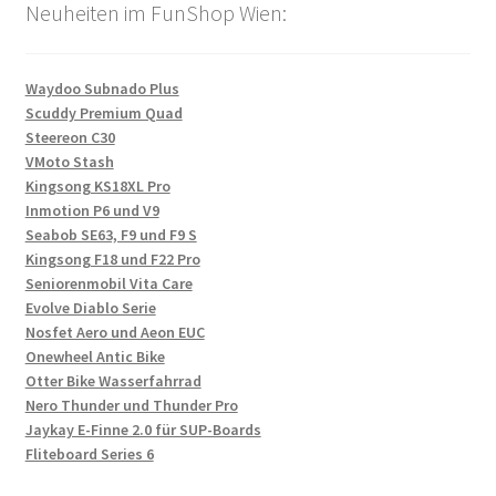
Neuheiten im FunShop Wien:
Waydoo Subnado Plus
Scuddy Premium Quad
Steereon C30
VMoto Stash
Kingsong KS18XL Pro
Inmotion P6 und V9
Seabob SE63, F9 und F9 S
Kingsong F18 und F22 Pro
Seniorenmobil Vita Care
Evolve Diablo Serie
Nosfet Aero und Aeon EUC
Onewheel Antic Bike
Otter Bike Wasserfahrrad
Nero Thunder und Thunder Pro
Jaykay E-Finne 2.0 für SUP-Boards
Fliteboard Series 6