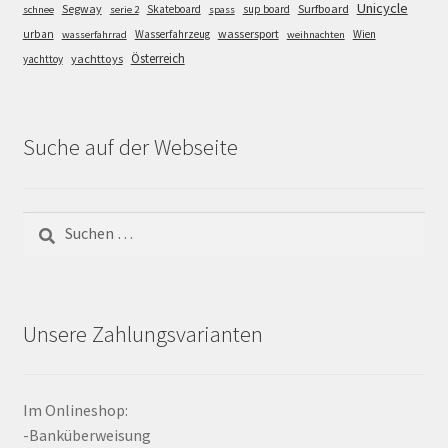
Unicycle
Segway
Surfboard
Skateboard
sup board
schnee
serie 2
spass
wassersport
urban
Wasserfahrzeug
Wien
wasserfahrrad
weihnachten
Österreich
yachttoys
yachttoy
Suche auf der Webseite
Suchen
nach:
Unsere Zahlungsvarianten
Im Onlineshop:
-Banküberweisung