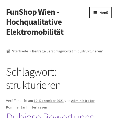
FunShop Wien -
Zur
Zum
Menü
Navigation
Inhalt
Hochqualitative
springen
springen
Elektromobilität
Unterm
Zum Onlineshop
öffnen
Startseite
Beiträge verschlagwortet mit „strukturieren“
Unterm
Informationen zur Rechtslage in Österreich
öffnen
Schlagwort:
Unterm
Vorsicht Internetbetrug
öffnen
strukturieren
Unterm
Über FunShop
öffnen
Impressum
Veröffentlicht am
10. Dezember 2021
von
Administrator
—
Kommentar hinterlassen
Dubiose Bewertungs-
Zum Onlineshop in der Web Version