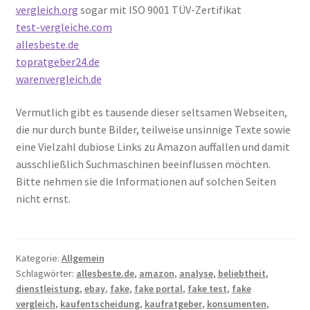
vergleich.org
sogar mit ISO 9001 TÜV-Zertifikat
test-vergleiche.com
allesbeste.de
topratgeber24.de
warenvergleich.de
Vermutlich gibt es tausende dieser seltsamen Webseiten,
die nur durch bunte Bilder, teilweise unsinnige Texte sowie
eine Vielzahl dubiose Links zu Amazon auffallen und damit
ausschließlich Suchmaschinen beeinflussen möchten.
Bitte nehmen sie die Informationen auf solchen Seiten
nicht ernst.
Kategorie:
Allgemein
Schlagwörter:
allesbeste.de
,
amazon
,
analyse
,
beliebtheit
,
dienstleistung
,
ebay
,
fake
,
fake portal
,
fake test
,
fake
vergleich
,
kaufentscheidung
,
kaufratgeber
,
konsumenten
,