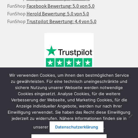
FunShop
Facebook Bewertung: 5,0 von 5,0
FunShop
Herold Bewertung: 5,0 von 5,0
FunShop
Trustpilot Bewertung: 4,4 von 5,0
Wir verwenden Cookies, um ihnen den bestmöglichen Service
zu gewährleisten. Für eine technisch uneingeschränkte und
sichere Nutzung unserer Webseite werden notwendige
Cookies eingesetzt. Analyse Cookies, für die weitere
Verbesserung der Webseite, und Marketing Cookies, für die
Anzeige individueller Angebote, werden nur nach Ihrer
Einwilligung verwendet. Sie haben das Recht diese Einwilligung
jederzeit zu widerrufen. Nähere Informationen finden sie in
© FunShop Wien - Hochqualitative Elektromobilität 2026
unserer
Datenschutzerklärung
.
Datenschutzerklärung
Erstellt mit WooCommerce
.