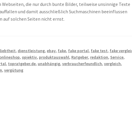
 Webseiten, die nur durch bunte Bilder, teilweise unsinnige Texte
 auffallen und damit ausschließlich Suchmaschinen beeinflussen
 auf solchen Seiten nicht ernst.
liebtheit
,
dienstleistung
,
ebay
,
fake
,
fake portal
,
fake test
,
fake verglei
onlineshop
,
opjektiv
,
produktauswahl
,
Ratgeber
,
redaktion
,
Service
,
rtal
,
topratgeber.de
,
unabhängig
,
verbraucherfeundlich
,
vergleich
,
en
,
vergütung