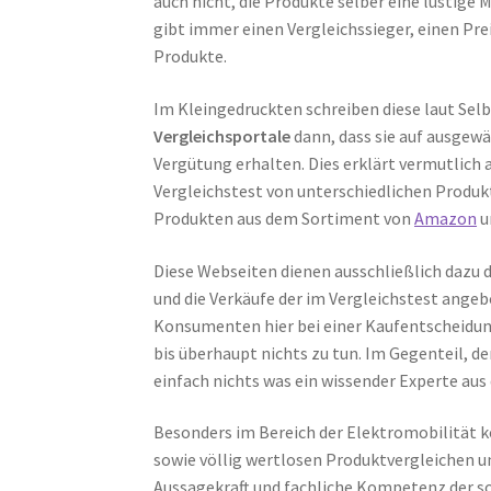
auch nicht, die Produkte selber eine lustige
gibt immer einen Vergleichssieger, einen Prei
Produkte.
Im Kleingedruckten schreiben diese laut Sel
Vergleichsportale
dann, dass sie auf ausgew
Vergütung erhalten. Dies erklärt vermutlich
Vergleichstest von unterschiedlichen Produk
Produkten aus dem Sortiment von
Amazon
u
Diese Webseiten dienen ausschließlich dazu 
und die Verkäufe der im Vergleichstest ang
Konsumenten hier bei einer Kaufentscheidung
bis überhaupt nichts zu tun. Im Gegenteil, d
einfach nichts was ein wissender Experte au
Besonders im Bereich der Elektromobilität 
sowie völlig wertlosen Produktvergleichen un
Aussagekraft und fachliche Kompetenz der s