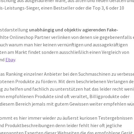
 Mischung aus ausgelaufener Ware, aus alten und neuen Geräten und
s-Leistungs-Sieger, einen Bestseller oder die Top 3, 6 oder 10
bstdarstellung
unabhängig und objektiv agierenden Fake-
ählte Onlineshop Partner verlinken von denen sie gegebenenfalls 
 auch warum man hier keinen vernünftigen und aussagekräftigen
ten am Markt findet sondern ausschließlich einen Vergleich von
nd
Ebay
.
das Ranking einzelner Anbieter bei den Suchmaschinen zu verbess
ebotenen Produkte zu fördern. Mit dem beschriebenen Verlangen d
 zu helfen und fachlich zu unterstützen hat das leider recht wen
enn empfohlenen Produkte sind oft veraltet, Billigprodukte oder
s diesem Bereich jemals mit gutem Gewissen weiter empfehlen wür
kommt es hier immer wieder zu äußerst kuriosen Testergebnissen
d Produktbeschreibungen denn leider fehlt hier oft jegliche
ogenannten Experten dieser Webseiten die das empfohlene Gerät