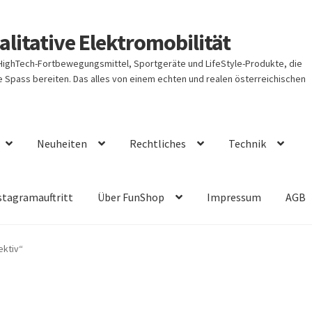
litative Elektromobilität
 HighTech-Fortbewegungsmittel, Sportgeräte und LifeStyle-Produkte, die
Spass bereiten. Das alles von einem echten und realen österreichischen
Neuheiten
Rechtliches
Technik
stagramauftritt
Über FunShop
Impressum
AGB
ektiv“