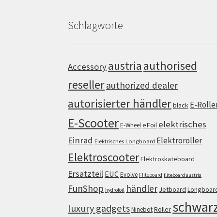
Schlagworte
authorised
austria
Accessory
reseller
authorized dealer
autorisierter händler
E-Rolle
black
E-Scooter
elektrisches
eFoil
E-Wheel
Einrad
Elektroroller
Elektrisches Longboard
Elektroscooter
Elektroskateboard
Ersatzteil
EUC
Evolve
Fliteboard
fliteboard austria
FunShop
händler
Jetboard
Longboar
hydrofoil
schwar
luxury gadgets
Roller
Ninebot