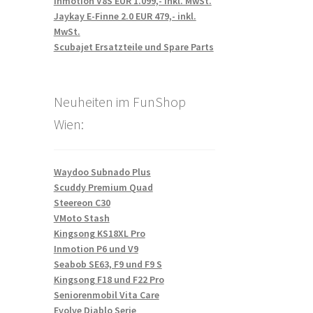
Inmotion V8S EUR 1.099,- inkl. MwSt.
Jaykay E-Finne 2.0 EUR 479,- inkl.
MwSt.
Scubajet Ersatzteile und Spare Parts
Neuheiten im FunShop
Wien:
Waydoo Subnado Plus
Scuddy Premium Quad
Steereon C30
VMoto Stash
Kingsong KS18XL Pro
Inmotion P6 und V9
Seabob SE63, F9 und F9 S
Kingsong F18 und F22 Pro
Seniorenmobil Vita Care
Evolve Diablo Serie