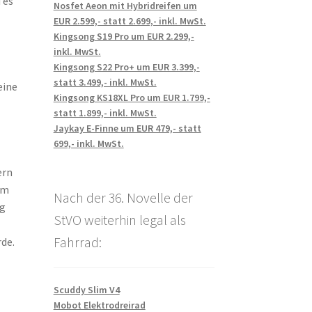
 es
Nosfet Aeon mit Hybridreifen um
EUR 2.599,- statt 2.699,- inkl. MwSt.
Kingsong S19 Pro um EUR 2.299,-
inkl. MwSt.
Kingsong S22 Pro+ um EUR 3.399,-
statt 3.499,- inkl. MwSt.
eine
Kingsong KS18XL Pro um EUR 1.799,-
statt 1.899,- inkl. MwSt.
Jaykay E-Finne um EUR 479,- statt
699,- inkl. MwSt.
ern
em
Nach der 36. Novelle der
ig
StVO weiterhin legal als
Fahrrad:
de.
Scuddy Slim V4
Mobot Elektrodreirad