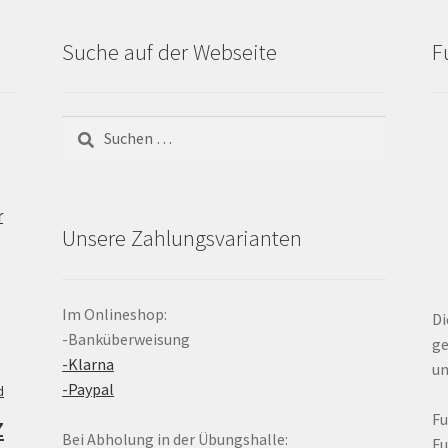
Suche auf der Webseite
F
Suchen
nach:
r
Unsere Zahlungsvarianten
Im Onlineshop:
Di
-Banküberweisung
ge
-Klarna
un
-Paypal
d
z
F
Bei Abholung in der Übungshalle:
F