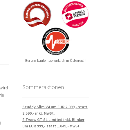
Bei uns kaufen sie wirklich in Österreich!
Sommeraktionen
 wird
ie
Scuddy Slim V4 um EUR 2.099,- statt
2.590,- inkl. MwSt.
E-Twow GT SL Limited inkl. Blinker
l
um EUR 999,- statt 1.049,- MwSt.