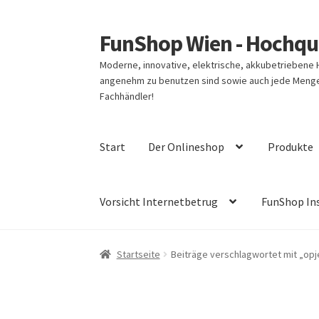
FunShop Wien - Hochqua
Zur
Zum
Navigation
Inhalt
Moderne, innovative, elektrische, akkubetriebene
springen
springen
angenehm zu benutzen sind sowie auch jede Menge 
Fachhändler!
Start
Der Onlineshop
Produkte
Vorsicht Internetbetrug
FunShop In
Startseite
Beiträge verschlagwortet mit „opj