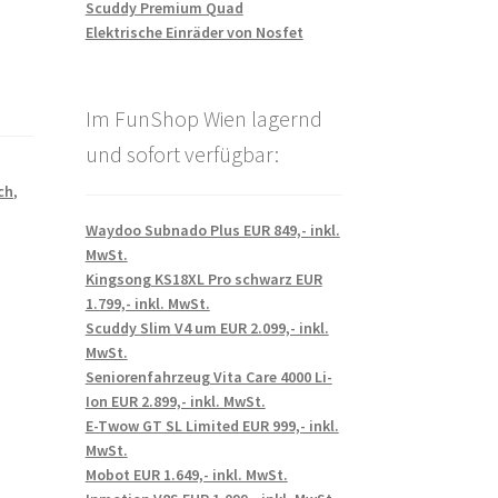
Scuddy Premium Quad
Elektrische Einräder von Nosfet
Im FunShop Wien lagernd
und sofort verfügbar:
ch
,
Waydoo Subnado Plus EUR 849,- inkl.
MwSt.
Kingsong KS18XL Pro schwarz EUR
1.799,- inkl. MwSt.
Scuddy Slim V4 um EUR 2.099,- inkl.
MwSt.
Seniorenfahrzeug Vita Care 4000 Li-
Ion EUR 2.899,- inkl. MwSt.
E-Twow GT SL Limited EUR 999,- inkl.
MwSt.
Mobot EUR 1.649,- inkl. MwSt.