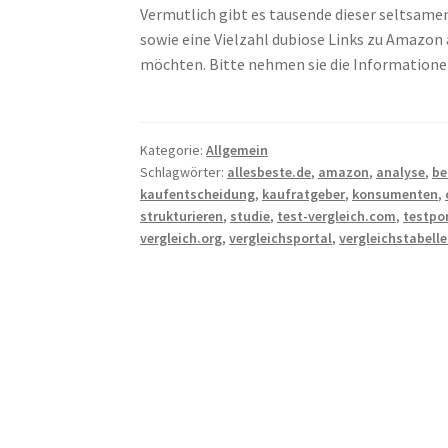
Vermutlich gibt es tausende dieser seltsamen
sowie eine Vielzahl dubiose Links zu Amazon
möchten. Bitte nehmen sie die Informationen
Kategorie:
Allgemein
Schlagwörter:
allesbeste.de
,
amazon
,
analyse
,
be
kaufentscheidung
,
kaufratgeber
,
konsumenten
,
strukturieren
,
studie
,
test-vergleich.com
,
testpo
vergleich.org
,
vergleichsportal
,
vergleichstabell