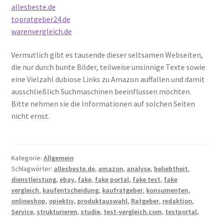
allesbeste.de
topratgeber24.de
warenvergleich.de
Vermutlich gibt es tausende dieser seltsamen Webseiten,
die nur durch bunte Bilder, teilweise unsinnige Texte sowie
eine Vielzahl dubiose Links zu Amazon auffallen und damit
ausschließlich Suchmaschinen beeinflussen möchten.
Bitte nehmen sie die Informationen auf solchen Seiten
nicht ernst.
Kategorie:
Allgemein
Schlagwörter:
allesbeste.de
,
amazon
,
analyse
,
beliebtheit
,
dienstleistung
,
ebay
,
fake
,
fake portal
,
fake test
,
fake
vergleich
,
kaufentscheidung
,
kaufratgeber
,
konsumenten
,
onlineshop
,
opjektiv
,
produktauswahl
,
Ratgeber
,
redaktion
,
Service
,
strukturieren
,
studie
,
test-vergleich.com
,
testportal
,