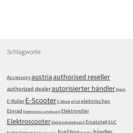
Schlagworte
authorised reseller
austria
Accessory
autorisierter händler
authorized dealer
black
E-Scooter
elektrisches
E-Roller
eFoil
E-Wheel
Einrad
Elektroroller
Elektrisches Longboard
Elektroscooter
Ersatzteil
EUC
Elektroskateboard
FunShop
händler
Evolve
Fliteboard
hydrofoil
fliteboard austria