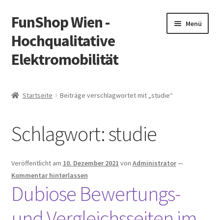
FunShop Wien -
Zur
Zum
Menü
Navigation
Inhalt
Hochqualitative
springen
springen
Elektromobilität
Unterm
Zum Onlineshop
öffnen
Startseite
Beiträge verschlagwortet mit „studie“
Unterm
Informationen zur Rechtslage in Österreich
öffnen
Schlagwort:
studie
Unterm
Vorsicht Internetbetrug
öffnen
Unterm
Über FunShop
Veröffentlicht am
10. Dezember 2021
von
Administrator
—
öffnen
Kommentar hinterlassen
Impressum
Dubiose Bewertungs-
und Vergleichsseiten im
Zum Onlineshop in der Web Version