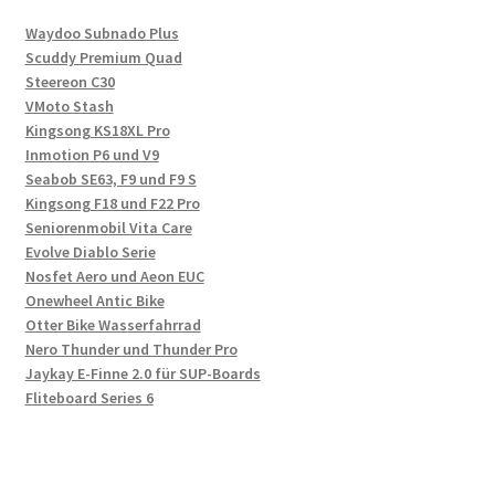
Waydoo Subnado Plus
Scuddy Premium Quad
Steereon C30
VMoto Stash
Kingsong KS18XL Pro
Inmotion P6 und V9
Seabob SE63, F9 und F9 S
Kingsong F18 und F22 Pro
Seniorenmobil Vita Care
Evolve Diablo Serie
Nosfet Aero und Aeon EUC
Onewheel Antic Bike
Otter Bike Wasserfahrrad
Nero Thunder und Thunder Pro
Jaykay E-Finne 2.0 für SUP-Boards
Fliteboard Series 6