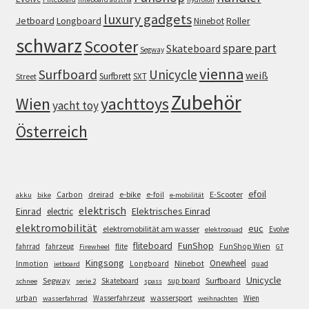
luxury gadgets
Jetboard
Longboard
Roller
Ninebot
schwarz
Scooter
spare part
Skateboard
Segway
vienna
Surfboard
Unicycle
weiß
Surfbrett
SXT
Street
Zubehör
Wien
yachttoys
yacht toy
Österreich
efoil
e-bike
E-Scooter
Carbon
dreirad
e-foil
akku
bike
e-mobilität
elektrisch
Einrad
Elektrisches Einrad
electric
elektromobilität
euc
elektromobilität am wasser
Evolve
elektroquad
FunShop
fliteboard
fahrrad
fahrzeug
flite
FunShop Wien
Firewheel
GT
Kingsong
Onewheel
Ninebot
Inmotion
Longboard
quad
jetboard
Unicycle
Segway
Surfboard
Skateboard
sup board
schnee
serie 2
spass
wassersport
urban
Wasserfahrzeug
Wien
wasserfahrrad
weihnachten