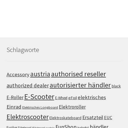
Schlagworte
authorised reseller
austria
Accessory
autorisierter händler
authorized dealer
black
E-Scooter
elektrisches
E-Roller
eFoil
E-Wheel
Einrad
Elektroroller
Elektrisches Longboard
Elektroscooter
Ersatzteil
EUC
Elektroskateboard
FunShop
händler
Evolve
Fliteboard
hydrofoil
fliteboard austria