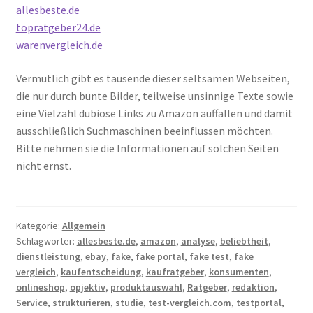
allesbeste.de
topratgeber24.de
warenvergleich.de
Vermutlich gibt es tausende dieser seltsamen Webseiten,
die nur durch bunte Bilder, teilweise unsinnige Texte sowie
eine Vielzahl dubiose Links zu Amazon auffallen und damit
ausschließlich Suchmaschinen beeinflussen möchten.
Bitte nehmen sie die Informationen auf solchen Seiten
nicht ernst.
Kategorie:
Allgemein
Schlagwörter:
allesbeste.de
,
amazon
,
analyse
,
beliebtheit
,
dienstleistung
,
ebay
,
fake
,
fake portal
,
fake test
,
fake
vergleich
,
kaufentscheidung
,
kaufratgeber
,
konsumenten
,
onlineshop
,
opjektiv
,
produktauswahl
,
Ratgeber
,
redaktion
,
Service
,
strukturieren
,
studie
,
test-vergleich.com
,
testportal
,