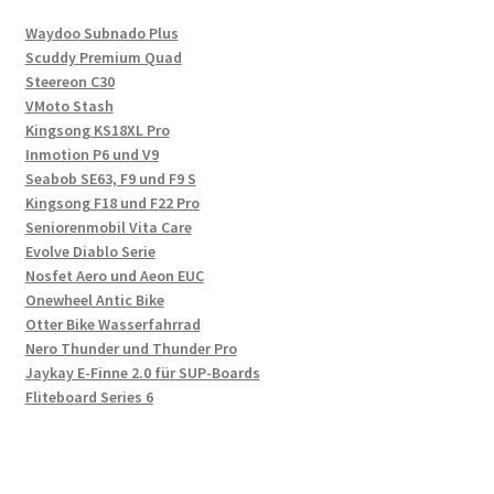
Waydoo Subnado Plus
Scuddy Premium Quad
Steereon C30
VMoto Stash
Kingsong KS18XL Pro
Inmotion P6 und V9
Seabob SE63, F9 und F9 S
Kingsong F18 und F22 Pro
Seniorenmobil Vita Care
Evolve Diablo Serie
Nosfet Aero und Aeon EUC
Onewheel Antic Bike
Otter Bike Wasserfahrrad
Nero Thunder und Thunder Pro
Jaykay E-Finne 2.0 für SUP-Boards
Fliteboard Series 6