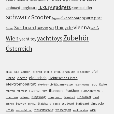
luxury gadgets
Jetboard
Longboard
Roller
Ninebot
schwarz
Scooter
spare part
Skateboard
Segway
vienna
Surfboard
Unicycle
weiß
Surfbrett
SXT
Street
Zubehör
Wien
yachttoys
yacht toy
Österreich
efoil
e-bike
E-Scooter
Carbon
dreirad
e-foil
akku
bike
e-mobilität
elektrisch
Einrad
Elektrisches Einrad
electric
elektromobilität
euc
elektromobilität am wasser
Evolve
elektroquad
FunShop
fliteboard
fahrrad
fahrzeug
flite
FunShop Wien
Firewheel
GT
Kingsong
Onewheel
Ninebot
Inmotion
Longboard
quad
jetboard
Unicycle
Segway
Surfboard
Skateboard
sup board
schnee
serie 2
spass
wassersport
urban
Wasserfahrzeug
Wien
wasserfahrrad
weihnachten