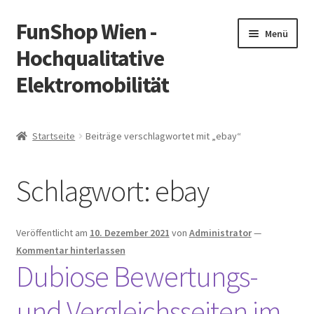
FunShop Wien -
Zur
Zum
Menü
Navigation
Inhalt
Hochqualitative
springen
springen
Elektromobilität
Unterm
Zum Onlineshop
öffnen
Startseite
Beiträge verschlagwortet mit „ebay“
Unterm
Informationen zur Rechtslage in Österreich
öffnen
Schlagwort:
ebay
Unterm
Vorsicht Internetbetrug
öffnen
Unterm
Über FunShop
Veröffentlicht am
10. Dezember 2021
von
Administrator
—
öffnen
Kommentar hinterlassen
Impressum
Dubiose Bewertungs-
und Vergleichsseiten im
Zum Onlineshop in der Web Version