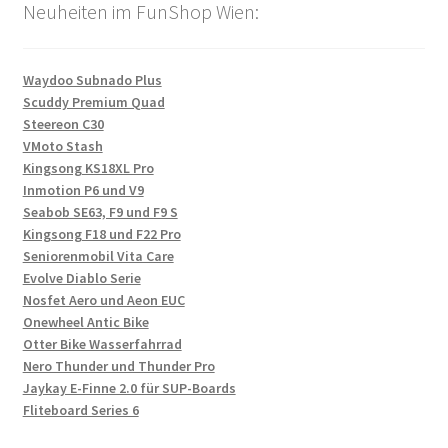
Neuheiten im FunShop Wien:
Waydoo Subnado Plus
Scuddy Premium Quad
Steereon C30
VMoto Stash
Kingsong KS18XL Pro
Inmotion P6 und V9
Seabob SE63, F9 und F9 S
Kingsong F18 und F22 Pro
Seniorenmobil Vita Care
Evolve Diablo Serie
Nosfet Aero und Aeon EUC
Onewheel Antic Bike
Otter Bike Wasserfahrrad
Nero Thunder und Thunder Pro
Jaykay E-Finne 2.0 für SUP-Boards
Fliteboard Series 6