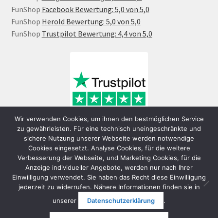
FunShop
Facebook Bewertung: 5,0 von 5,0
FunShop
Herold Bewertung: 5,0 von 5,0
FunShop
Trustpilot Bewertung: 4,4 von 5,0
Wir verwenden Cookies, um ihnen den bestmöglichen Service
zu gewährleisten. Für eine technisch uneingeschränkte und
sichere Nutzung unserer Webseite werden notwendige
Cookies eingesetzt. Analyse Cookies, für die weitere
Verbesserung der Webseite, und Marketing Cookies, für die
Anzeige individueller Angebote, werden nur nach Ihrer
Einwilligung verwendet. Sie haben das Recht diese Einwilligung
jederzeit zu widerrufen. Nähere Informationen finden sie in
© FunShop Wien - Hochqualitative Elektromobilität 2026
unserer
Datenschutzerklärung
.
Datenschutzerklärung
Erstellt mit WooCommerce
.