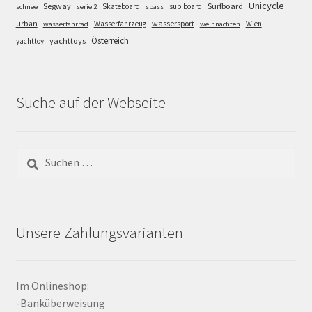
Unicycle
Segway
Surfboard
Skateboard
sup board
schnee
serie 2
spass
wassersport
urban
Wasserfahrzeug
Wien
wasserfahrrad
weihnachten
Österreich
yachttoys
yachttoy
Suche auf der Webseite
Suchen
nach:
Unsere Zahlungsvarianten
Im Onlineshop:
-Banküberweisung