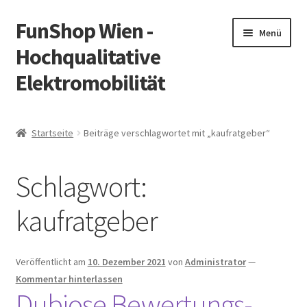
FunShop Wien -
Zur
Zum
Menü
Navigation
Inhalt
Hochqualitative
springen
springen
Elektromobilität
Unterm
Zum Onlineshop
öffnen
Startseite
Beiträge verschlagwortet mit „kaufratgeber“
Unterm
Informationen zur Rechtslage in Österreich
öffnen
Schlagwort:
Unterm
Vorsicht Internetbetrug
öffnen
kaufratgeber
Unterm
Über FunShop
öffnen
Impressum
Veröffentlicht am
10. Dezember 2021
von
Administrator
—
Kommentar hinterlassen
Dubiose Bewertungs-
Zum Onlineshop in der Web Version