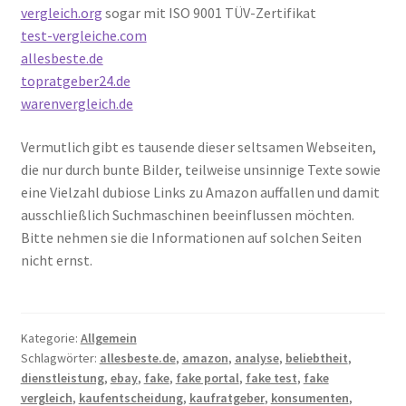
vergleich.org
sogar mit ISO 9001 TÜV-Zertifikat
test-vergleiche.com
allesbeste.de
topratgeber24.de
warenvergleich.de
Vermutlich gibt es tausende dieser seltsamen Webseiten,
die nur durch bunte Bilder, teilweise unsinnige Texte sowie
eine Vielzahl dubiose Links zu Amazon auffallen und damit
ausschließlich Suchmaschinen beeinflussen möchten.
Bitte nehmen sie die Informationen auf solchen Seiten
nicht ernst.
Kategorie:
Allgemein
Schlagwörter:
allesbeste.de
,
amazon
,
analyse
,
beliebtheit
,
dienstleistung
,
ebay
,
fake
,
fake portal
,
fake test
,
fake
vergleich
,
kaufentscheidung
,
kaufratgeber
,
konsumenten
,