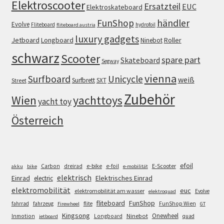
Elektroscooter
Ersatzteil
EUC
Elektroskateboard
FunShop
händler
Evolve
Fliteboard
hydrofoil
fliteboard austria
luxury gadgets
Jetboard
Longboard
Roller
Ninebot
schwarz
Scooter
spare part
Skateboard
Segway
vienna
Surfboard
Unicycle
weiß
Surfbrett
SXT
Street
Zubehör
Wien
yachttoys
yacht toy
Österreich
efoil
e-bike
E-Scooter
Carbon
dreirad
e-foil
akku
bike
e-mobilität
elektrisch
Einrad
Elektrisches Einrad
electric
elektromobilität
euc
elektromobilität am wasser
Evolve
elektroquad
FunShop
fliteboard
fahrrad
fahrzeug
flite
FunShop Wien
Firewheel
GT
Kingsong
Onewheel
Ninebot
Inmotion
Longboard
quad
jetboard