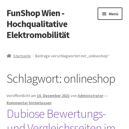
FunShop Wien -
Zur
Zum
Menü
Navigation
Inhalt
Hochqualitative
springen
springen
Elektromobilität
Unterm
Zum Onlineshop
öffnen
Startseite
Beiträge verschlagwortet mit „onlineshop“
Unterm
Informationen zur Rechtslage in Österreich
öffnen
Schlagwort:
onlineshop
Unterm
Vorsicht Internetbetrug
öffnen
Unterm
Über FunShop
Veröffentlicht am
10. Dezember 2021
von
Administrator
—
öffnen
Kommentar hinterlassen
Impressum
Dubiose Bewertungs-
und Vergleichsseiten im
Zum Onlineshop in der Web Version