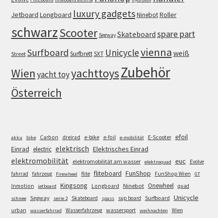
luxury gadgets
Jetboard
Longboard
Roller
Ninebot
schwarz
Scooter
spare part
Skateboard
Segway
vienna
Surfboard
Unicycle
weiß
Surfbrett
SXT
Street
Zubehör
Wien
yachttoys
yacht toy
Österreich
efoil
e-bike
E-Scooter
Carbon
dreirad
e-foil
akku
bike
e-mobilität
elektrisch
Einrad
Elektrisches Einrad
electric
elektromobilität
euc
elektromobilität am wasser
Evolve
elektroquad
FunShop
fliteboard
fahrrad
fahrzeug
flite
FunShop Wien
Firewheel
GT
Kingsong
Onewheel
Ninebot
Inmotion
Longboard
quad
jetboard
Unicycle
Segway
Surfboard
Skateboard
sup board
schnee
serie 2
spass
wassersport
urban
Wasserfahrzeug
Wien
wasserfahrrad
weihnachten