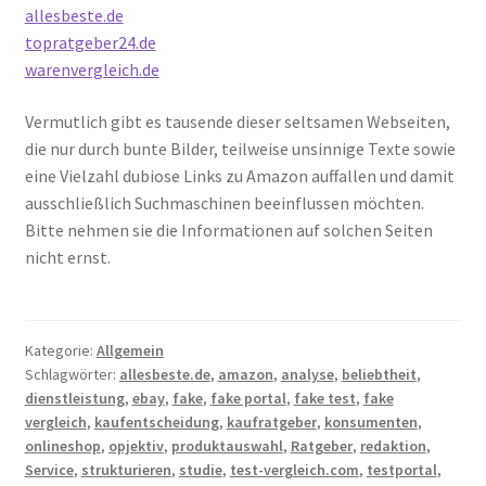
allesbeste.de
topratgeber24.de
warenvergleich.de
Vermutlich gibt es tausende dieser seltsamen Webseiten,
die nur durch bunte Bilder, teilweise unsinnige Texte sowie
eine Vielzahl dubiose Links zu Amazon auffallen und damit
ausschließlich Suchmaschinen beeinflussen möchten.
Bitte nehmen sie die Informationen auf solchen Seiten
nicht ernst.
Kategorie:
Allgemein
Schlagwörter:
allesbeste.de
,
amazon
,
analyse
,
beliebtheit
,
dienstleistung
,
ebay
,
fake
,
fake portal
,
fake test
,
fake
vergleich
,
kaufentscheidung
,
kaufratgeber
,
konsumenten
,
onlineshop
,
opjektiv
,
produktauswahl
,
Ratgeber
,
redaktion
,
Service
,
strukturieren
,
studie
,
test-vergleich.com
,
testportal
,