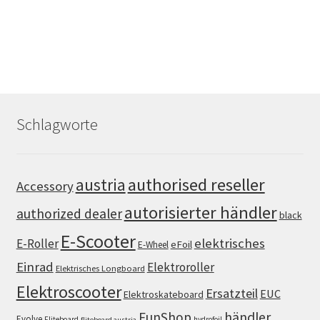
Schlagworte
authorised reseller
austria
Accessory
autorisierter händler
authorized dealer
black
E-Scooter
elektrisches
E-Roller
eFoil
E-Wheel
Einrad
Elektroroller
Elektrisches Longboard
Elektroscooter
Ersatzteil
EUC
Elektroskateboard
FunShop
händler
Evolve
Fliteboard
hydrofoil
fliteboard austria