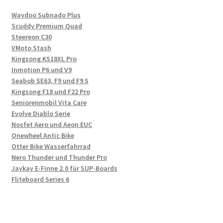
Waydoo Subnado Plus
Scuddy Premium Quad
Steereon C30
VMoto Stash
Kingsong KS18XL Pro
Inmotion P6 und V9
Seabob SE63, F9 und F9 S
Kingsong F18 und F22 Pro
Seniorenmobil Vita Care
Evolve Diablo Serie
Nosfet Aero und Aeon EUC
Onewheel Antic Bike
Otter Bike Wasserfahrrad
Nero Thunder und Thunder Pro
Jaykay E-Finne 2.0 für SUP-Boards
Fliteboard Series 6