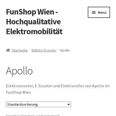
FunShop Wien -
Zur
Zum
Menü
Navigation
Inhalt
Hochqualitative
springen
springen
Elektromobilität
Unterm
Zum Onlineshop
öffnen
Startseite
Elektro Scooter
Apollo
Unterm
Informationen zur Rechtslage in Österreich
öffnen
Apollo
Unterm
Vorsicht Internetbetrug
öffnen
Unterm
Über FunShop
Elektroscooter, E-Scooter und Elektroroller von Apollo im
öffnen
FunShop Wien
Impressum
Zum Onlineshop in der Web Version
Einzelnes Ergebnis wird angezeigt