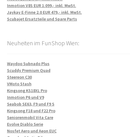
Inmotion V8S EUR 1.099,- inkl. MwSt.
Jaykay E-Finne 2.0 EUR 479,- inkl. MwSt.
Scubajet Ersatzteile und Spare Parts
Neuheiten im FunShop Wien:
Waydoo Subnado Plus
Scuddy Premium Quad
Steereon C30
VMoto Stash
Kingsong KS18XL Pro
Inmotion P6 und V9
Seabob SE63, F9 und F9 S
Kingsong F18 und F22 Pro
Seniorenmobil Vita Care
Evolve Diablo Serie
Nosfet Aero und Aeon EUC