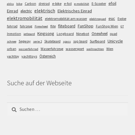
efoil
e-bike
E-Scooter
Carbon
dreirad
e-foil
akku
bike
e-mobilität
elektrisch
Einrad
Elektrisches Einrad
electric
elektromobilität
euc
elektromobilität am wasser
Evolve
elektroquad
FunShop
fliteboard
fahrrad
fahrzeug
flite
FunShop Wien
Firewheel
GT
Kingsong
Onewheel
Ninebot
Inmotion
Longboard
quad
jetboard
Unicycle
Segway
Surfboard
Skateboard
sup board
schnee
serie 2
spass
wassersport
urban
Wasserfahrzeug
Wien
wasserfahrrad
weihnachten
Österreich
yachttoys
yachttoy
Suche auf der Webseite
Suchen
nach: