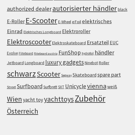
autorisierter händler
authorized dealer
black
E-Scooter
elektrisches
E-Roller
eFoil
E-Wheel
Einrad
Elektroroller
Elektrisches Longboard
Elektroscooter
Ersatzteil
EUC
Elektroskateboard
FunShop
händler
Evolve
Fliteboard
hydrofoil
fliteboard austria
luxury gadgets
Jetboard
Longboard
Roller
Ninebot
schwarz
Scooter
spare part
Skateboard
Segway
vienna
Surfboard
Unicycle
weiß
Surfbrett
SXT
Street
Zubehör
Wien
yachttoys
yacht toy
Österreich