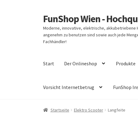
FunShop Wien - Hochqua
Zur
Zum
Navigation
Inhalt
Moderne, innovative, elektrische, akkubetriebene
springen
springen
angenehm zu benutzen sind sowie auch jede Menge 
Fachhändler!
Start
Der Onlineshop
Produkte
Vorsicht Internetbetrug
FunShop In
Startseite
Elektro Scooter
Langfeite