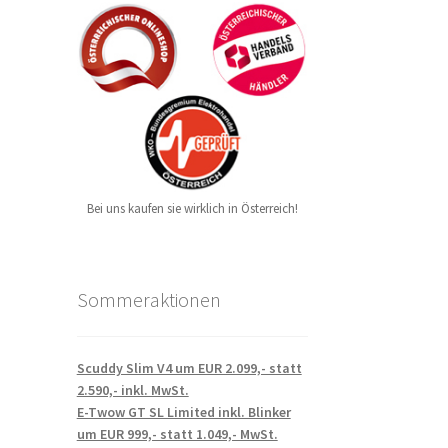
Bei uns kaufen sie wirklich in Österreich!
Sommeraktionen
Scuddy Slim V4 um EUR 2.099,- statt
2.590,- inkl. MwSt.
E-Twow GT SL Limited inkl. Blinker
um EUR 999,- statt 1.049,- MwSt.