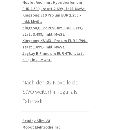
Nosfet Aeon mit Hybridreifen um
EUR 2.599,- statt 2.699,- inkl. MwSt.
Kingsong S19 Pro um EUR 2.299,-
inkl. MwSt.
Kingsong S22 Pro+ um EUR 3.399,-
statt 3.499,- inkl. MwSt.
Kingsong KS18XL Pro um EUR 1.799,-
statt 1.899,- inkl. MwSt.
Jaykay E-Finne um EUR 479,- statt
699,- inkl. MwSt.
Nach der 36. Novelle der
StVO weiterhin legal als
Fahrrad:
Scuddy Slim V4
Mobot Elektrodreirad