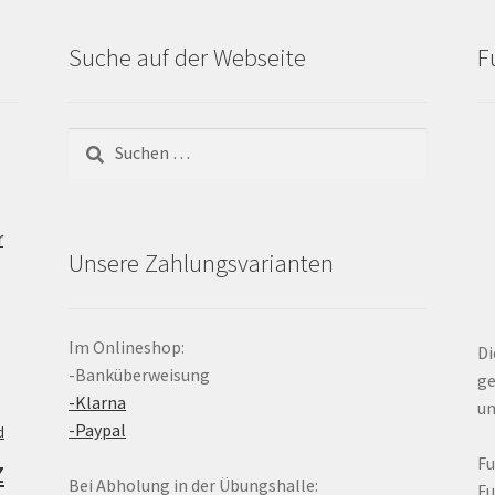
Suche auf der Webseite
F
Suchen
nach:
r
Unsere Zahlungsvarianten
Im Onlineshop:
Di
-Banküberweisung
ge
-Klarna
un
-Paypal
d
z
F
Bei Abholung in der Übungshalle:
F