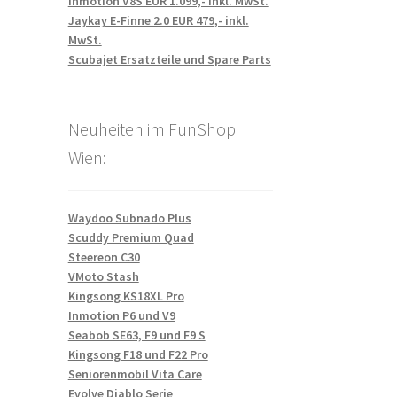
Inmotion V8S EUR 1.099,- inkl. MwSt.
Jaykay E-Finne 2.0 EUR 479,- inkl.
MwSt.
Scubajet Ersatzteile und Spare Parts
Neuheiten im FunShop
Wien:
Waydoo Subnado Plus
Scuddy Premium Quad
Steereon C30
VMoto Stash
Kingsong KS18XL Pro
Inmotion P6 und V9
Seabob SE63, F9 und F9 S
Kingsong F18 und F22 Pro
Seniorenmobil Vita Care
Evolve Diablo Serie