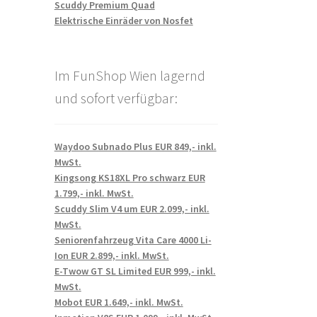
Scuddy Premium Quad
Elektrische Einräder von Nosfet
Im FunShop Wien lagernd
und sofort verfügbar:
Waydoo Subnado Plus EUR 849,- inkl.
MwSt.
Kingsong KS18XL Pro schwarz EUR
1.799,- inkl. MwSt.
Scuddy Slim V4 um EUR 2.099,- inkl.
MwSt.
Seniorenfahrzeug Vita Care 4000 Li-
Ion EUR 2.899,- inkl. MwSt.
E-Twow GT SL Limited EUR 999,- inkl.
MwSt.
Mobot EUR 1.649,- inkl. MwSt.