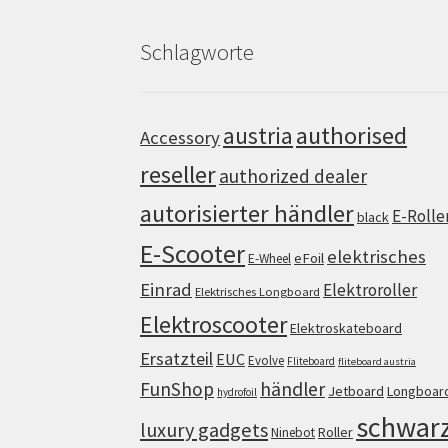
Schlagworte
authorised
austria
Accessory
reseller
authorized dealer
autorisierter händler
E-Rolle
black
E-Scooter
elektrisches
eFoil
E-Wheel
Einrad
Elektroroller
Elektrisches Longboard
Elektroscooter
Elektroskateboard
Ersatzteil
EUC
Evolve
Fliteboard
fliteboard austria
FunShop
händler
Jetboard
Longboar
hydrofoil
schwar
luxury gadgets
Roller
Ninebot