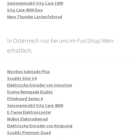
Seniorenmobil Vita Care 1000
Vita Care 4000 Duo
Nero Thunder Lastenfahrrad
In Österreich nur bei uns im FunShop Wien
erhältlich:
Waydoo Subnado Plus
Scuddy Slim V4
Elektrische Einräder von Inmotion
Evolve Renegade Diablo
Fliteboard Series 6
Seniorenmobil Vita Care 4000
E-Twow Elektroscooter
MoBot Elektrodreirad
Elektrische Einräder von Kingsong
Scuddy Premium Quad