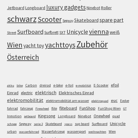
luxury gadgets
Jetboard
Longboard
Roller
Ninebot
schwarz
Scooter
spare part
Skateboard
Segway
vienna
Surfboard
Unicycle
weiß
Surfbrett
SXT
Street
Zubehör
Wien
yachttoys
yacht toy
Österreich
efoil
e-bike
E-Scooter
Carbon
dreirad
e-foil
akku
bike
e-mobilität
elektrisch
Einrad
Elektrisches Einrad
electric
elektromobilität
euc
elektromobilität am wasser
Evolve
elektroquad
FunShop
fliteboard
fahrrad
fahrzeug
flite
FunShop Wien
Firewheel
GT
Kingsong
Onewheel
Ninebot
Inmotion
Longboard
quad
jetboard
Unicycle
Segway
Surfboard
Skateboard
sup board
schnee
serie 2
spass
wassersport
urban
Wasserfahrzeug
Wien
wasserfahrrad
weihnachten