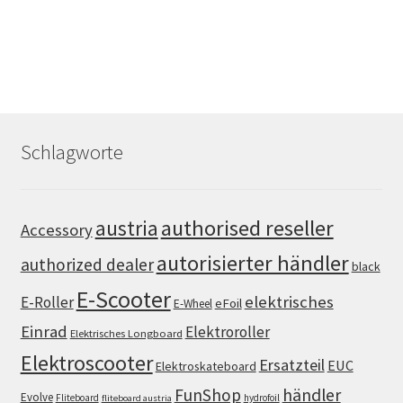
Schlagworte
authorised reseller
austria
Accessory
autorisierter händler
authorized dealer
black
E-Scooter
elektrisches
E-Roller
eFoil
E-Wheel
Einrad
Elektroroller
Elektrisches Longboard
Elektroscooter
Ersatzteil
EUC
Elektroskateboard
FunShop
händler
Evolve
Fliteboard
hydrofoil
fliteboard austria