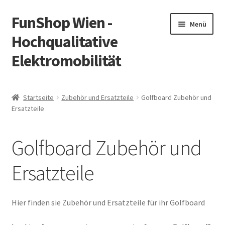
FunShop Wien -
Zur
Zum
Menü
Navigation
Inhalt
Hochqualitative
springen
springen
Elektromobilität
Unterm
Zum Onlineshop
öffnen
Startseite
Zubehör und Ersatzteile
Golfboard Zubehör und
Unterm
Ersatzteile
Informationen zur Rechtslage in Österreich
öffnen
Unterm
Vorsicht Internetbetrug
Golfboard Zubehör und
öffnen
Unterm
Über FunShop
Ersatzteile
öffnen
Impressum
Hier finden sie Zubehör und Ersatzteile für ihr Golfboard
Zum Onlineshop in der Web Version