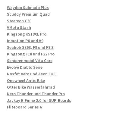
Waydoo Subnado Plus
Scuddy Premium Quad
Steereon C30
VMoto Stash
Kingsong KS18XL Pro
Inmotion P6 und V9
Seabob SE63, F9 und F9 S
Kingsong F18 und F22 Pro
Seniorenmobil Vita Care
Evolve Diablo Serie
Nosfet Aero und Aeon EUC
Onewheel Antic Bike
Otter Bike Wasserfahrrad
Nero Thunder und Thunder Pro
Jaykay E-Finne 2.0 für SUP-Boards
Fliteboard Series 6