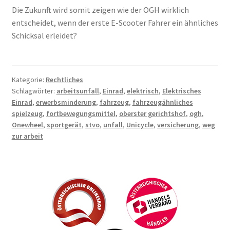
Die Zukunft wird somit zeigen wie der OGH wirklich
entscheidet, wenn der erste E-Scooter Fahrer ein ähnliches
Schicksal erleidet?
Kategorie:
Rechtliches
Schlagwörter:
arbeitsunfall
,
Einrad
,
elektrisch
,
Elektrisches
Einrad
,
erwerbsminderung
,
fahrzeug
,
fahrzeugähnliches
spielzeug
,
fortbewegungsmittel
,
oberster gerichtshof
,
ogh
,
Onewheel
,
sportgerät
,
stvo
,
unfall
,
Unicycle
,
versicherung
,
weg
zur arbeit