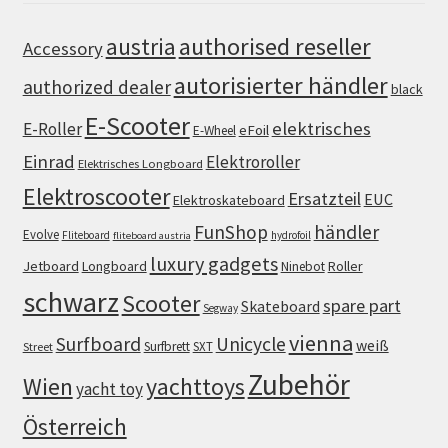
authorised reseller
austria
Accessory
autorisierter händler
authorized dealer
black
E-Scooter
elektrisches
E-Roller
eFoil
E-Wheel
Einrad
Elektroroller
Elektrisches Longboard
Elektroscooter
Ersatzteil
EUC
Elektroskateboard
FunShop
händler
Evolve
Fliteboard
hydrofoil
fliteboard austria
luxury gadgets
Jetboard
Longboard
Roller
Ninebot
schwarz
Scooter
spare part
Skateboard
Segway
vienna
Surfboard
Unicycle
weiß
Surfbrett
SXT
Street
Zubehör
Wien
yachttoys
yacht toy
Österreich