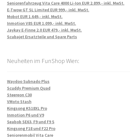
Seniorenfahrzeug Vita Care 4000 Li-Ion EUR 2.899,- inkl. MwSt.
E-Twow GT SL Limited EUR 999,- inkl. MwSt.
Mobot EUR 1.649,- inkl. MwSt.
Inmotion V8S EUR 1.099,- inkl. MwSt.
Jaykay E-Finne 2.0 EUR 479,- inkl. MwSt.
Scubajet Ersatzteile und Spare Parts
Neuheiten im FunShop Wien:
Waydoo Subnado Plus
Scuddy Premium Quad
Steereon C30
VMoto Stash
Kingsong KS18XL Pro
Inmotion P6 und V9
Seabob SE63, F9 und F9 S
Kingsong F18 und F22 Pro
Seniorenmobil Vita Care