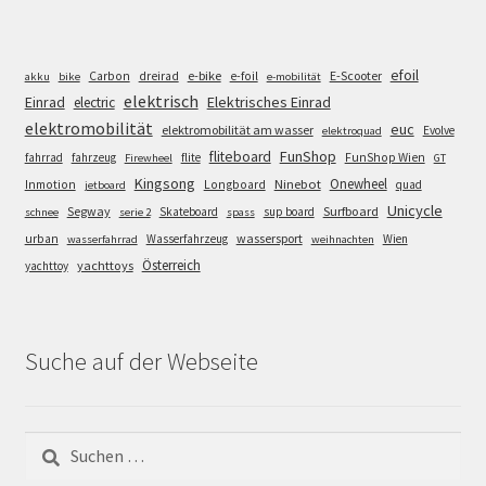
efoil
e-bike
E-Scooter
Carbon
dreirad
e-foil
akku
bike
e-mobilität
elektrisch
Einrad
Elektrisches Einrad
electric
elektromobilität
euc
elektromobilität am wasser
Evolve
elektroquad
FunShop
fliteboard
fahrrad
fahrzeug
flite
FunShop Wien
Firewheel
GT
Kingsong
Onewheel
Ninebot
Inmotion
Longboard
quad
jetboard
Unicycle
Segway
Surfboard
Skateboard
sup board
schnee
serie 2
spass
wassersport
urban
Wasserfahrzeug
Wien
wasserfahrrad
weihnachten
Österreich
yachttoys
yachttoy
Suche auf der Webseite
Suchen
nach: