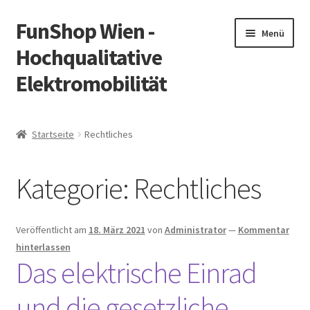
FunShop Wien -
Zur
Zum
Menü
Navigation
Inhalt
Hochqualitative
springen
springen
Elektromobilität
Unterm
Zum Onlineshop
öffnen
Startseite
Rechtliches
Unterm
Informationen zur Rechtslage in Österreich
öffnen
Kategorie:
Rechtliches
Unterm
Vorsicht Internetbetrug
öffnen
Unterm
Über FunShop
Veröffentlicht am
18. März 2021
von
Administrator
—
Kommentar
öffnen
hinterlassen
Impressum
Das elektrische Einrad
und die gesetzliche
Zum Onlineshop in der Web Version