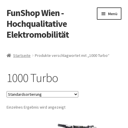
FunShop Wien -
Zur
Zum
Menü
Navigation
Inhalt
Hochqualitative
springen
springen
Elektromobilität
Unterm
Zum Onlineshop
öffnen
Startseite
Produkte verschlagwortet mit „1000 Turbo“
Unterm
Informationen zur Rechtslage in Österreich
öffnen
1000 Turbo
Unterm
Vorsicht Internetbetrug
öffnen
Unterm
Über FunShop
öffnen
Einzelnes Ergebnis wird angezeigt
Impressum
Zum Onlineshop in der Web Version