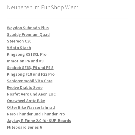
Neuheiten im FunShop Wien:
Waydoo Subnado Plus
Scuddy Premium Quad
Steereon C30
VMoto Stash
Kingsong KS18XL Pro
Inmotion P6 und V9
Seabob SE63, F9 und F9 S
Kingsong F18 und F22 Pro
Seniorenmobil Vita Care
Evolve Diablo Serie
Nosfet Aero und Aeon EUC
Onewheel Antic Bike
Otter Bike Wasserfahrrad
Nero Thunder und Thunder Pro
Jaykay E-Finne 2.0 für SUP-Boards
Fliteboard Series 6