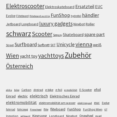
Elektroscooter
Ersatzteil
EUC
Elektroskateboard
FunShop
händler
Evolve
Fliteboard
hydrofoil
fliteboard austria
luxury gadgets
Jetboard
Longboard
Roller
Ninebot
schwarz
Scooter
spare part
Skateboard
Segway
vienna
Surfboard
Unicycle
weiß
Surfbrett
SXT
Street
Zubehör
Wien
yachttoys
yacht toy
Österreich
efoil
e-bike
E-Scooter
Carbon
dreirad
e-foil
akku
bike
e-mobilität
elektrisch
Einrad
Elektrisches Einrad
electric
elektromobilität
euc
elektromobilität am wasser
Evolve
elektroquad
FunShop
fliteboard
fahrrad
fahrzeug
flite
FunShop Wien
Firewheel
GT
Kingsong
Onewheel
Ninebot
Inmotion
Longboard
quad
jetboard