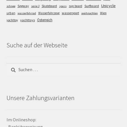
Unicycle
Segway
Surfboard
Skateboard
sup board
schnee
serie 2
spass
wassersport
urban
Wasserfahrzeug
Wien
wasserfahrrad
weihnachten
Österreich
yachttoys
yachttoy
Suche auf der Webseite
Suchen
nach:
Unsere Zahlungsvarianten
Im Onlineshop:
-Banküberweisung