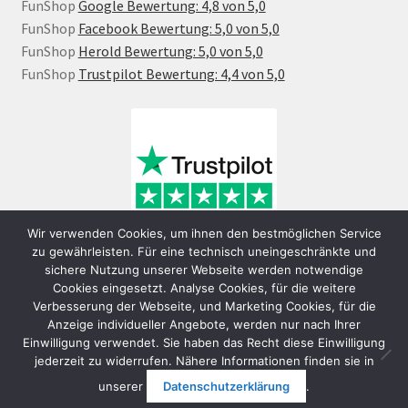
FunShop
Google Bewertung: 4,8 von 5,0
FunShop
Facebook Bewertung: 5,0 von 5,0
FunShop
Herold Bewertung: 5,0 von 5,0
FunShop
Trustpilot Bewertung: 4,4 von 5,0
Wir verwenden Cookies, um ihnen den bestmöglichen Service
zu gewährleisten. Für eine technisch uneingeschränkte und
sichere Nutzung unserer Webseite werden notwendige
Cookies eingesetzt. Analyse Cookies, für die weitere
Verbesserung der Webseite, und Marketing Cookies, für die
Anzeige individueller Angebote, werden nur nach Ihrer
Einwilligung verwendet. Sie haben das Recht diese Einwilligung
jederzeit zu widerrufen. Nähere Informationen finden sie in
© FunShop Wien - Hochqualitative Elektromobilität 2026
unserer
Datenschutzerklärung
.
Datenschutzerklärung
Erstellt mit WooCommerce
.