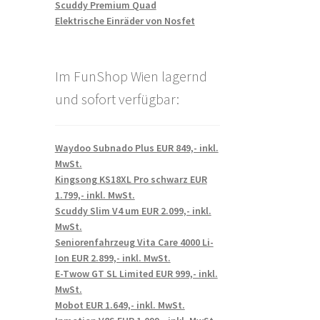
Scuddy Premium Quad
Elektrische Einräder von Nosfet
Im FunShop Wien lagernd
und sofort verfügbar:
Waydoo Subnado Plus EUR 849,- inkl.
MwSt.
Kingsong KS18XL Pro schwarz EUR
1.799,- inkl. MwSt.
Scuddy Slim V4 um EUR 2.099,- inkl.
MwSt.
Seniorenfahrzeug Vita Care 4000 Li-
Ion EUR 2.899,- inkl. MwSt.
E-Twow GT SL Limited EUR 999,- inkl.
MwSt.
Mobot EUR 1.649,- inkl. MwSt.