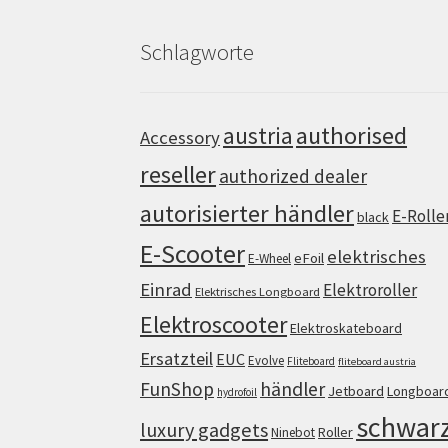
Schlagworte
authorised
austria
Accessory
reseller
authorized dealer
autorisierter händler
E-Rolle
black
E-Scooter
elektrisches
eFoil
E-Wheel
Einrad
Elektroroller
Elektrisches Longboard
Elektroscooter
Elektroskateboard
Ersatzteil
EUC
Evolve
Fliteboard
fliteboard austria
FunShop
händler
Jetboard
Longboar
hydrofoil
schwar
luxury gadgets
Roller
Ninebot