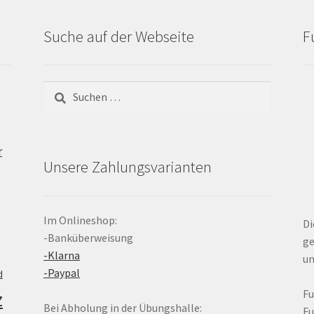
Suche auf der Webseite
F
Suchen
nach:
r
Unsere Zahlungsvarianten
Im Onlineshop:
Di
-Banküberweisung
ge
-Klarna
un
-Paypal
d
z
F
Bei Abholung in der Übungshalle:
F