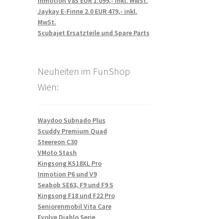
Inmotion V8S EUR 1.099,- inkl. MwSt.
Jaykay E-Finne 2.0 EUR 479,- inkl.
MwSt.
Scubajet Ersatzteile und Spare Parts
Neuheiten im FunShop
Wien:
Waydoo Subnado Plus
Scuddy Premium Quad
Steereon C30
VMoto Stash
Kingsong KS18XL Pro
Inmotion P6 und V9
Seabob SE63, F9 und F9 S
Kingsong F18 und F22 Pro
Seniorenmobil Vita Care
Evolve Diablo Serie