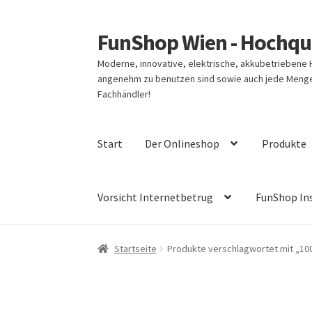
FunShop Wien - Hochqua
Zur
Zum
Navigation
Inhalt
Moderne, innovative, elektrische, akkubetriebene
springen
springen
angenehm zu benutzen sind sowie auch jede Menge 
Fachhändler!
Start
Der Onlineshop
Produkte
Vorsicht Internetbetrug
FunShop In
Startseite
Produkte verschlagwortet mit „10