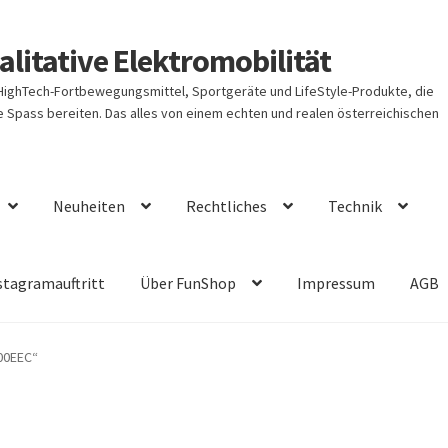
litative Elektromobilität
 HighTech-Fortbewegungsmittel, Sportgeräte und LifeStyle-Produkte, die
Spass bereiten. Das alles von einem echten und realen österreichischen
Neuheiten
Rechtliches
Technik
stagramauftritt
Über FunShop
Impressum
AGB
00EEC“