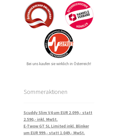
Bei uns kaufen sie wirklich in Österreich!
Sommeraktionen
Scuddy Slim V4 um EUR 2.099,- statt
2.590,- inkl. MwSt.
E-Twow GT SL Limited inkl. Blinker
um EUR 999,- statt 1.049,- MwSt.