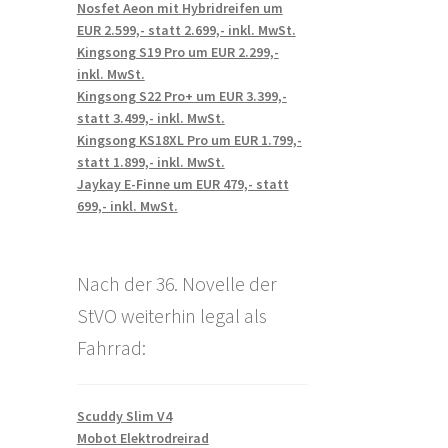
Nosfet Aeon mit Hybridreifen um
EUR 2.599,- statt 2.699,- inkl. MwSt.
Kingsong S19 Pro um EUR 2.299,-
inkl. MwSt.
Kingsong S22 Pro+ um EUR 3.399,-
statt 3.499,- inkl. MwSt.
Kingsong KS18XL Pro um EUR 1.799,-
statt 1.899,- inkl. MwSt.
Jaykay E-Finne um EUR 479,- statt
699,- inkl. MwSt.
Nach der 36. Novelle der
StVO weiterhin legal als
Fahrrad:
Scuddy Slim V4
Mobot Elektrodreirad