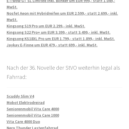
E-Twow GT SL Limited inkl. Blinker um EUR 999,- statt 1.049,-
MwSt.
Nosfet Aeon mit Hybridreifen um EUR 2.599,- statt 2.699,- inkl.
MwSt.
Kingsong S19 Pro um EUR 2.299,- inkl. MwSt.
Kingsong S22 Pro+ um EUR 3.399,- statt 3.499,- inkl. MwSt.
Kingsong KS18XL Pro um EUR 1.799,- statt 1.899,- inkl. MwSt.
Jaykay E-Finne um EUR 479,- statt 699,- inkl. MwSt.
Nach der 36. Novelle der StVO weiterhin legal als
Fahrrad:
Scuddy Slim V4
Mobot Elektrodreirad
Seniorenmobil Vita Care 4000
Seniorenmobil Vita Care 1000
Vita Care 4000 Duo
Nero Thunder Lastenfahrrad