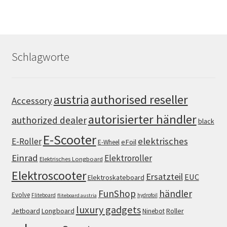
Schlagworte
authorised reseller
austria
Accessory
autorisierter händler
authorized dealer
black
E-Scooter
elektrisches
E-Roller
eFoil
E-Wheel
Einrad
Elektroroller
Elektrisches Longboard
Elektroscooter
Ersatzteil
EUC
Elektroskateboard
FunShop
händler
Evolve
Fliteboard
hydrofoil
fliteboard austria
luxury gadgets
Jetboard
Longboard
Roller
Ninebot