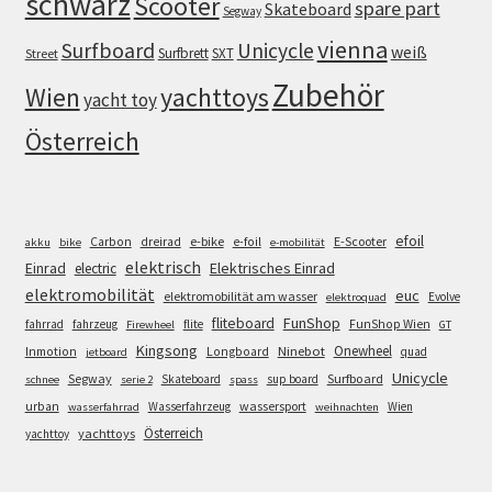
schwarz
Scooter
spare part
Skateboard
Segway
vienna
Surfboard
Unicycle
weiß
Surfbrett
SXT
Street
Zubehör
Wien
yachttoys
yacht toy
Österreich
efoil
e-bike
E-Scooter
Carbon
dreirad
e-foil
akku
bike
e-mobilität
elektrisch
Einrad
Elektrisches Einrad
electric
elektromobilität
euc
elektromobilität am wasser
Evolve
elektroquad
FunShop
fliteboard
fahrrad
fahrzeug
flite
FunShop Wien
Firewheel
GT
Kingsong
Onewheel
Ninebot
Inmotion
Longboard
quad
jetboard
Unicycle
Segway
Surfboard
Skateboard
sup board
schnee
serie 2
spass
wassersport
urban
Wasserfahrzeug
Wien
wasserfahrrad
weihnachten
Österreich
yachttoys
yachttoy