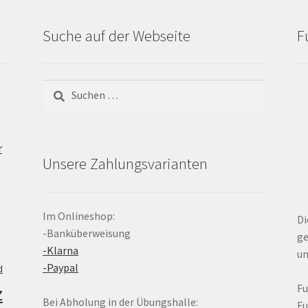
Suche auf der Webseite
F
Suchen
nach:
r
Unsere Zahlungsvarianten
Im Onlineshop:
Di
-Banküberweisung
ge
-Klarna
un
-Paypal
d
z
F
Bei Abholung in der Übungshalle:
F