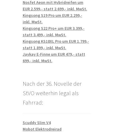
Nosfet Aeon mit Hybridreifen um
EUR 2.599,- statt 2.699,- inkl. MwSt.
Kingsong S19 Pro um EUR 2.299,-
inkl. MwSt.
Kingsong S22 Pro+ um EUR 3.399,-
statt 3.499,- inkl. MwSt.
Kingsong KS18XL Pro um EUR 1.799,-
statt 1.899,- inkl. MwSt.
Jaykay E-Finne um EUR 479,- statt
699,- inkl. MwSt.
Nach der 36. Novelle der
StVO weiterhin legal als
Fahrrad:
Scuddy Slim V4
Mobot Elektrodreirad