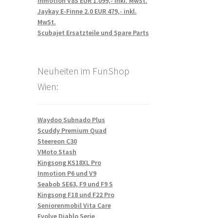
Inmotion V8S EUR 1.099,- inkl. MwSt.
Jaykay E-Finne 2.0 EUR 479,- inkl.
MwSt.
Scubajet Ersatzteile und Spare Parts
Neuheiten im FunShop
Wien:
Waydoo Subnado Plus
Scuddy Premium Quad
Steereon C30
VMoto Stash
Kingsong KS18XL Pro
Inmotion P6 und V9
Seabob SE63, F9 und F9 S
Kingsong F18 und F22 Pro
Seniorenmobil Vita Care
Evolve Diablo Serie