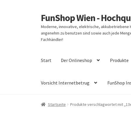
FunShop Wien - Hochqua
Zur
Zum
Navigation
Inhalt
Moderne, innovative, elektrische, akkubetriebene
springen
springen
angenehm zu benutzen sind sowie auch jede Menge 
Fachhändler!
Start
Der Onlineshop
Produkte
Vorsicht Internetbetrug
FunShop In
Startseite
Produkte verschlagwortet mit „13