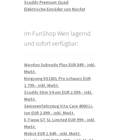
Scuddy Premium Quad
Elektrische Einräder von Nosfet
Im FunShop Wien lagernd
und sofort verfügbar:
Waydoo Subnado Plus EUR 849,- inkl.
MwSt.
Kingsong KS18XL Pro schwarz EUR
1.799,- inkl. MwSt.
Scuddy Slim V4 um EUR 2.099,- inkl.
MwSt.
Seniorenfahrzeug Vita Care 4000 Li-
Ion EUR 2.899,- inkl. MwSt.
E-Twow GT SL Limited EUR 999,- inkl.
MwSt.
Mobot EUR 1.649,- inkl. MwSt.