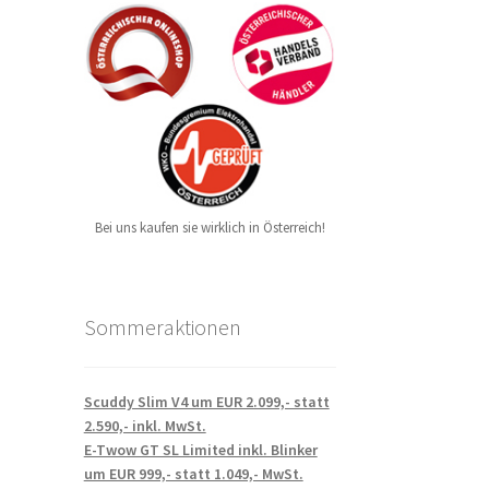
Bei uns kaufen sie wirklich in Österreich!
Sommeraktionen
Scuddy Slim V4 um EUR 2.099,- statt
2.590,- inkl. MwSt.
E-Twow GT SL Limited inkl. Blinker
um EUR 999,- statt 1.049,- MwSt.