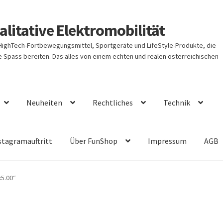
litative Elektromobilität
 HighTech-Fortbewegungsmittel, Sportgeräte und LifeStyle-Produkte, die
Spass bereiten. Das alles von einem echten und realen österreichischen
Neuheiten
Rechtliches
Technik
stagramauftritt
Über FunShop
Impressum
AGB
x5.00“