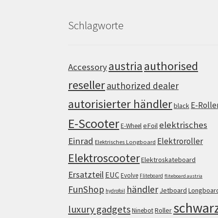
Schlagworte
authorised
austria
Accessory
reseller
authorized dealer
autorisierter händler
E-Rolle
black
E-Scooter
elektrisches
eFoil
E-Wheel
Einrad
Elektroroller
Elektrisches Longboard
Elektroscooter
Elektroskateboard
Ersatzteil
EUC
Evolve
Fliteboard
fliteboard austria
FunShop
händler
Jetboard
Longboar
hydrofoil
schwar
luxury gadgets
Roller
Ninebot