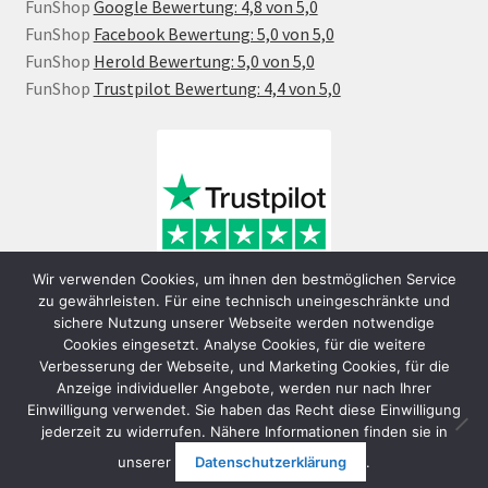
FunShop
Google Bewertung: 4,8 von 5,0
FunShop
Facebook Bewertung: 5,0 von 5,0
FunShop
Herold Bewertung: 5,0 von 5,0
FunShop
Trustpilot Bewertung: 4,4 von 5,0
Wir verwenden Cookies, um ihnen den bestmöglichen Service
zu gewährleisten. Für eine technisch uneingeschränkte und
sichere Nutzung unserer Webseite werden notwendige
Cookies eingesetzt. Analyse Cookies, für die weitere
Verbesserung der Webseite, und Marketing Cookies, für die
Anzeige individueller Angebote, werden nur nach Ihrer
Einwilligung verwendet. Sie haben das Recht diese Einwilligung
jederzeit zu widerrufen. Nähere Informationen finden sie in
© FunShop Wien - Hochqualitative Elektromobilität 2026
unserer
Datenschutzerklärung
.
Datenschutzerklärung
Erstellt mit WooCommerce
.