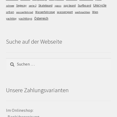
Unicycle
Segway
Surfboard
Skateboard
sup board
schnee
serie 2
spass
wassersport
urban
Wasserfahrzeug
Wien
wasserfahrrad
weihnachten
Österreich
yachttoys
yachttoy
Suche auf der Webseite
Suchen
nach:
Unsere Zahlungsvarianten
Im Onlineshop:
-Banküberweisung