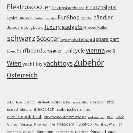
Elektroscooter
Ersatzteil
EUC
Elektroskateboard
FunShop
händler
Evolve
Fliteboard
hydrofoil
fliteboard austria
luxury gadgets
Jetboard
Longboard
Roller
Ninebot
schwarz
Scooter
spare part
Skateboard
Segway
vienna
Surfboard
Unicycle
weiß
Surfbrett
SXT
Street
Zubehör
Wien
yachttoys
yacht toy
Österreich
efoil
e-bike
E-Scooter
Carbon
dreirad
e-foil
akku
bike
e-mobilität
elektrisch
Einrad
Elektrisches Einrad
electric
elektromobilität
euc
elektromobilität am wasser
Evolve
elektroquad
FunShop
fliteboard
fahrrad
fahrzeug
flite
FunShop Wien
Firewheel
GT
Kingsong
Onewheel
Ninebot
Inmotion
Longboard
quad
jetboard