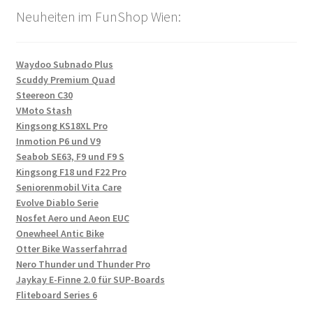
Neuheiten im FunShop Wien:
Waydoo Subnado Plus
Scuddy Premium Quad
Steereon C30
VMoto Stash
Kingsong KS18XL Pro
Inmotion P6 und V9
Seabob SE63, F9 und F9 S
Kingsong F18 und F22 Pro
Seniorenmobil Vita Care
Evolve Diablo Serie
Nosfet Aero und Aeon EUC
Onewheel Antic Bike
Otter Bike Wasserfahrrad
Nero Thunder und Thunder Pro
Jaykay E-Finne 2.0 für SUP-Boards
Fliteboard Series 6