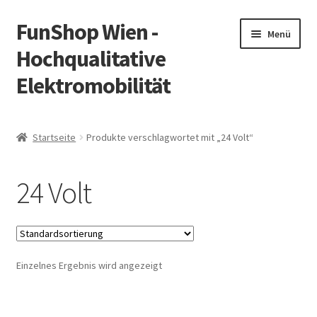
FunShop Wien -
Zur
Zum
Menü
Navigation
Inhalt
Hochqualitative
springen
springen
Elektromobilität
Unterm
Zum Onlineshop
öffnen
Startseite
Produkte verschlagwortet mit „24 Volt“
Unterm
Informationen zur Rechtslage in Österreich
öffnen
24 Volt
Unterm
Vorsicht Internetbetrug
öffnen
Unterm
Über FunShop
öffnen
Einzelnes Ergebnis wird angezeigt
Impressum
Zum Onlineshop in der Web Version